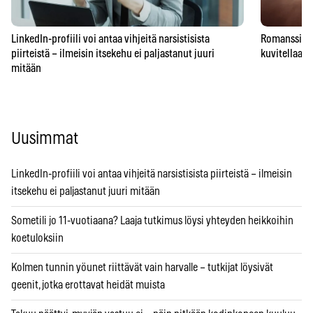
LinkedIn-profiili voi antaa vihjeitä narsistisista
Romanssipeto
piirteistä – ilmeisin itsekehu ei paljastanut juuri
kuvitellaan 
mitään
Uusimmat
LinkedIn-profiili voi antaa vihjeitä narsistisista piirteistä – ilmeisin
itsekehu ei paljastanut juuri mitään
Sometili jo 11-vuotiaana? Laaja tutkimus löysi yhteyden heikkoihin
koetuloksiin
Kolmen tunnin yöunet riittävät vain harvalle – tutkijat löysivät
geenit, jotka erottavat heidät muista