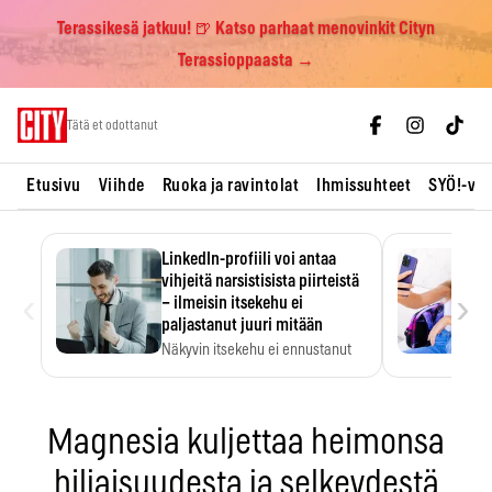
Terassikesä jatkuu! 🍺 Katso parhaat menovinkit Cityn
Terassioppaasta →
Skip
Tätä et odottanut
to
content
Etusivu
Viihde
Ruoka ja ravintolat
Ihmissuhteet
SYÖ!-vii
LinkedIn-profiili voi antaa
vihjeitä narsistisista piirteistä
‹
›
– ilmeisin itsekehu ei
paljastanut juuri mitään
Näkyvin itsekehu ei ennustanut
narsistisia piirteitä.
Magnesia kuljettaa heimonsa
hiljaisuudesta ja selkeydestä