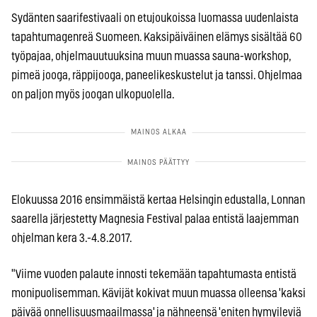
Sydänten saarifestivaali on etujoukoissa luomassa uudenlaista
tapahtumagenreä Suomeen. Kaksipäiväinen elämys sisältää 60
työpajaa, ohjelmauutuuksina muun muassa sauna-workshop,
pimeä jooga, räppijooga, paneelikeskustelut ja tanssi. Ohjelmaa
on paljon myös joogan ulkopuolella.
Elokuussa 2016 ensimmäistä kertaa Helsingin edustalla, Lonnan
saarella järjestetty Magnesia Festival palaa entistä laajemman
ohjelman kera 3.-4.8.2017.
"Viime vuoden palaute innosti tekemään tapahtumasta entistä
monipuolisemman. Kävijät kokivat muun muassa olleensa 'kaksi
päivää onnellisuusmaailmassa' ja nähneensä 'eniten hymyileviä