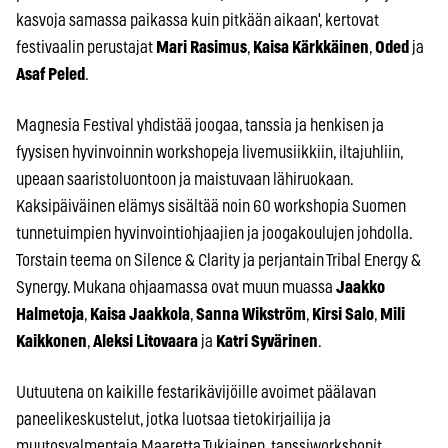
kasvoja samassa paikassa kuin pitkään aikaan', kertovat
festivaalin perustajat
Mari Rasimus
,
Kaisa Kärkkäinen
,
Oded
ja
Asaf Peled
.
Magnesia Festival yhdistää joogaa, tanssia ja henkisen ja
fyysisen hyvinvoinnin workshopeja livemusiikkiin, iltajuhliin,
upeaan saaristoluontoon ja maistuvaan lähiruokaan.
Kaksipäiväinen elämys sisältää noin 60 workshopia Suomen
tunnetuimpien hyvinvointiohjaajien ja joogakoulujen johdolla.
Torstain teema on Silence & Clarity ja perjantain Tribal Energy &
Synergy. Mukana ohjaamassa ovat muun muassa
Jaakko
Halmetoja
,
Kaisa Jaakkola
,
Sanna Wikström
,
Kirsi Salo
,
Mili
Kaikkonen
,
Aleksi Litovaara
ja
Katri Syvärinen
.
Uutuutena on kaikille festarikävijöille avoimet päälavan
paneelikeskustelut, jotka luotsaa tietokirjailija ja
muutosvalmentaja Maaretta Tukiainen, tanssiworkshopit,