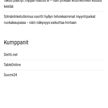
Takuu päättyi, myyjän vastuu ei – näin pitkään kodinkoneen kuuluu
kestää
Silmänliiketutkimus osoitti hyllyn tehokkaimmat myyntipaikat
ruokakaupassa – näin näkyvyys vaikuttaa hintaan
Kumppanit
Deitti.net
TableOnline
Suomi24