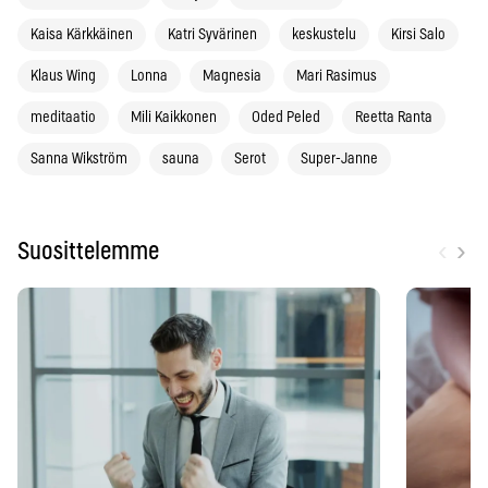
Kaisa Kärkkäinen
Katri Syvärinen
keskustelu
Kirsi Salo
Klaus Wing
Lonna
Magnesia
Mari Rasimus
meditaatio
Mili Kaikkonen
Oded Peled
Reetta Ranta
Sanna Wikström
sauna
Serot
Super-Janne
‹
›
Suosittelemme