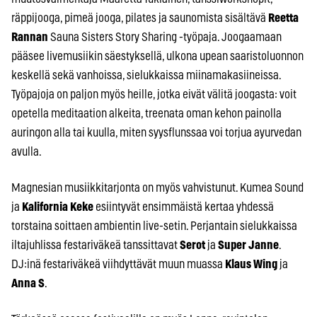
räppijooga, pimeä jooga, pilates ja saunomista sisältävä
Reetta
Rannan
Sauna Sisters Story Sharing -työpaja. Joogaamaan
pääsee livemusiikin säestyksellä, ulkona upean saaristoluonnon
keskellä sekä vanhoissa, sielukkaissa miinamakasiineissa.
Työpajoja on paljon myös heille, jotka eivät välitä joogasta: voit
opetella meditaation alkeita, treenata oman kehon painolla
auringon alla tai kuulla, miten syysflunssaa voi torjua ayurvedan
avulla.
Magnesian musiikkitarjonta on myös vahvistunut. Kumea Sound
ja
Kalifornia Keke
esiintyvät ensimmäistä kertaa yhdessä
torstaina soittaen ambientin live-setin. Perjantain sielukkaissa
iltajuhlissa festariväkeä tanssittavat
Serot
ja
Super Janne
.
DJ:inä festariväkeä viihdyttävät muun muassa
Klaus Wing
ja
Anna S
.