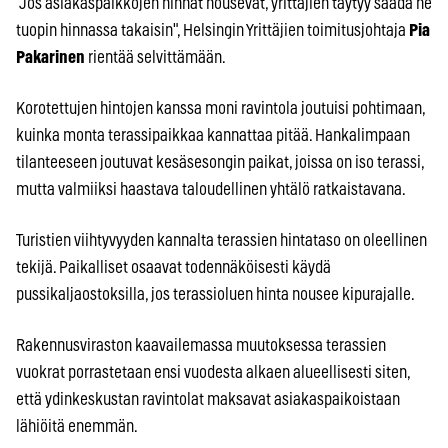
"Jos asiakaspaikkojen hinnat nousevat, yrittäjien täytyy saada ne
tuopin hinnassa takaisin", Helsingin Yrittäjien toimitusjohtaja
Pia
Pakarinen
rientää selvittämään.
Korotettujen hintojen kanssa moni ravintola joutuisi pohtimaan,
kuinka monta terassipaikkaa kannattaa pitää. Hankalimpaan
tilanteeseen joutuvat kesäsesongin paikat, joissa on iso terassi,
mutta valmiiksi haastava taloudellinen yhtälö ratkaistavana.
Turistien viihtyvyyden kannalta terassien hintataso on oleellinen
tekijä. Paikalliset osaavat todennäköisesti käydä
pussikaljaostoksilla, jos terassioluen hinta nousee kipurajalle.
Rakennusviraston kaavailemassa muutoksessa terassien
vuokrat porrastetaan ensi vuodesta alkaen alueellisesti siten,
että ydinkeskustan ravintolat maksavat asiakaspaikoistaan
lähiöitä enemmän.