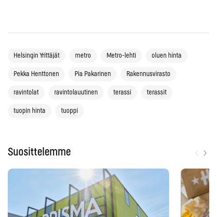
Helsingin Yrittäjät
metro
Metro-lehti
oluen hinta
Pekka Henttonen
Pia Pakarinen
Rakennusvirasto
ravintolat
ravintolauutinen
terassi
terassit
tuopin hinta
tuoppi
‹
›
Suosittelemme