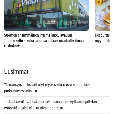
Suomen ensimmäinen PrismaTukku avautui
Hesburgerilt
Tampereelle – kuka tahansa pääsee ostoksille ilman
myynnistä – 
tukkukorttia
Uusimmat
Yksinäisyys on lisääntynyt myös siellä, missä ei odottaisi –
parisuhteessa olevilla
Tutkijat selvittivät uskoon tulemisen ja analyyttisen ajattelun
yhteyttä – tulos ei ollut aivan odotettu