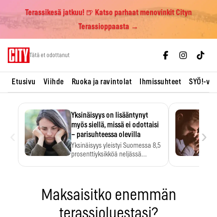
Terassikesä jatkuu! 🍺 Katso parhaat menovinkit Cityn
Terassioppaasta →
Skip
Tätä et odottanut
to
content
Etusivu
Viihde
Ruoka ja ravintolat
Ihmissuhteet
SYÖ!-vii
Yksinäisyys on lisääntynyt
myös siellä, missä ei odottaisi
‹
›
– parisuhteessa olevilla
Yksinäisyys yleistyi Suomessa 8,5
prosenttiyksikköä neljässä
vuodessa. Se…
Maksaisitko enemmän
terassioluestasi?