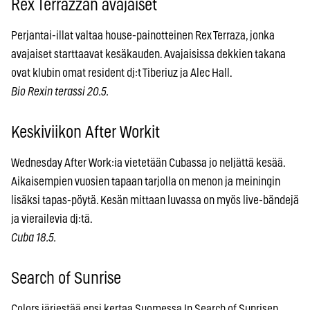
Rex Terrazzan avajaiset
Perjantai-illat valtaa house-painotteinen Rex Terraza, jonka
avajaiset starttaavat kesäkauden. Avajaisissa dekkien takana
ovat klubin omat resident dj:t Tiberiuz ja Alec Hall.
Bio Rexin terassi 20.5.
Keskiviikon After Workit
Wednesday After Work:ia vietetään Cubassa jo neljättä kesää.
Aikaisempien vuosien tapaan tarjolla on menon ja meiningin
lisäksi tapas-pöytä. Kesän mittaan luvassa on myös live-bändejä
ja vierailevia dj:tä.
Cuba 18.5.
Search of Sunrise
Colors järjestää ensi kertaa Suomessa In Search of Sunrisen,