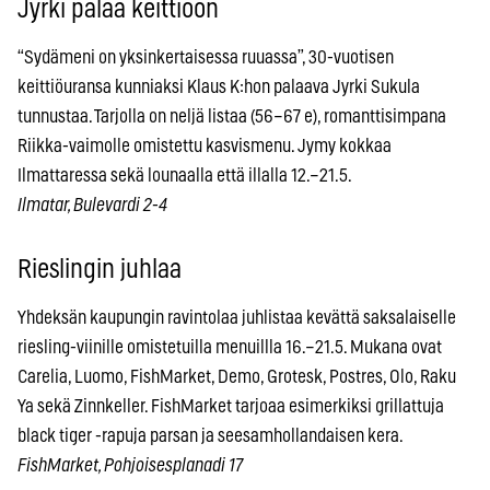
Jyrki palaa keittiöön
“Sydämeni on yksinkertaisessa ruuassa”, 30-vuotisen
keittiöuransa kunniaksi Klaus K:hon palaava Jyrki Sukula
tunnustaa. Tarjolla on neljä listaa (56–67 e), romanttisimpana
Riikka-vaimolle omistettu kasvismenu. Jymy kokkaa
Ilmattaressa sekä lounaalla että illalla 12.–21.5.
Ilmatar, Bulevardi 2-4
Rieslingin juhlaa
Yhdeksän kaupungin ravintolaa juhlistaa kevättä saksalaiselle
riesling-viinille omistetuilla menuillla 16.–21.5. Mukana ovat
Carelia, Luomo, FishMarket, Demo, Grotesk, Postres, Olo, Raku
Ya sekä Zinnkeller. FishMarket tarjoaa esimerkiksi grillattuja
black tiger -rapuja parsan ja seesamhollandaisen kera.
FishMarket, Pohjoisesplanadi 17