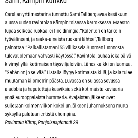
Sami, Kämpin kunkku
Carelian yrttimestarina tunnettu Sami Tallberg avaa kesäkuun
alussa uuden ravintolan Kämpin toisessa kerroksessa. Maestro
lupaa selkeää ruokaa, ei fine diningia. “Kalenteri on tärkein
työvälineeni, ja raaka-aineista ruokani lähtee”, Tallberg
painottaa. “Paikallistamani 55 villikasvia Suomen luonnosta
tulevat olemaan vahvasti käytössä.” Ravintola jauhaa joka päivä
kivimyllyllä kotimaisen täysviljaleivän. Lähes kaikki on luomua.
“Sehän on jo selvää.” Listalla löytyy kotimaista kiliä, ja kala tulee
muutaman kilometrin päästä. Luvassa on sulassa sovussa
aladobia ja hapatettuja kasviksia sekä kotimaista kaviaaria
ynnä eurooppalaista hummeria. Avajaisten jälkeen ovet
suljetaan kolmen viikon kokeilun jälkeen juhannuksena mutta
syksyllä palataan entistä ehompina.
Ravintola Kämp, Pohjoisesplanadi 29