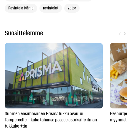
Ravintola Kämp
ravintolat
zetor
‹
›
Suosittelemme
Suomen ensimmäinen PrismaTukku avautui
Hesburgerilt
Tampereelle – kuka tahansa pääsee ostoksille ilman
myynnistä – 
tukkukorttia