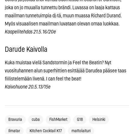
joka on jo muualla tunnettu brändi. Luvassa on laaja kattaus
maailman tunnetuimpia dj:tä, muun muassa Richard Durand.
Myös visuaalisen maailman luvataan olevan omaa luokkaa.
Kaapelitehdas 21.5. 16/20e
Darude Kaivolla
Kuka muistaa vielä Sandstormin ja Feel the Beatin? Nyt
vuosituhannen alun superhittien esittäjää Darudea pääsee taas
fiilistelemään livenä. I can feel the beat!
Kaivohuone 20.5. 13/15e
Bravuria
cuba
FishMarket
G18
Helsinki
Ilmatar
Kitchen Cocktail K17
mattolaituri