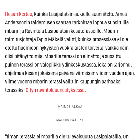
Hesari kertoo
, kuinka Lasipalatsin aukiolle suunniteltu Amos
Anderssonin taidemuseo saattaa tarkoittaa loppua suosituille
mbarin ja Ravintola Lasipalatsin kesäterasseille. Mbarin
toimitusjohtaja Tapio Mäkelä valitti, kuinka prosessissa ei ole
otettu huomioon nykyisten vuokralaisten toiveita, vaikka näin
olisi pitänyt toimia. Mbarille terassi on elinehto ja suosittu
puinen terassi on valopilkku ydinkeskustassa, joka on tarjonnut
ohjelmaa kesän jokaisena päivänä viimeisen viiden vuoden ajan.
Viime vuonna mbarin terassi valittiin kaupungin parhaaksi
terassiksi
Cityn ravintolaäänestyksessä
.
“Ilman terassia ei mbarilla ole tulevaisuutta Lasipalatsilla. On