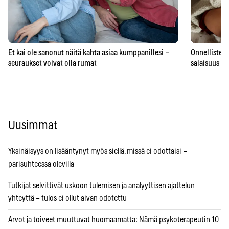
Et kai ole sanonut näitä kahta asiaa kumppanillesi –
Onnellisten 
seuraukset voivat olla rumat
salaisuus – 
Uusimmat
Yksinäisyys on lisääntynyt myös siellä, missä ei odottaisi –
parisuhteessa olevilla
Tutkijat selvittivät uskoon tulemisen ja analyyttisen ajattelun
yhteyttä – tulos ei ollut aivan odotettu
Arvot ja toiveet muuttuvat huomaamatta: Nämä psykoterapeutin 10