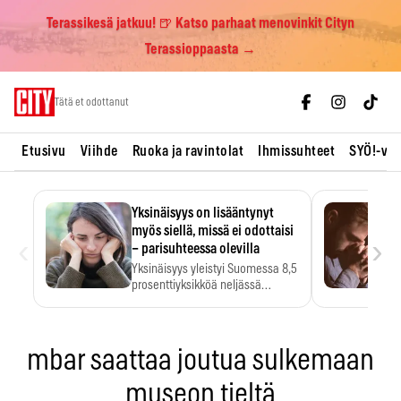
Terassikesä jatkuu! 🍺 Katso parhaat menovinkit Cityn
Terassioppaasta →
Skip
Tätä et odottanut
to
content
Etusivu
Viihde
Ruoka ja ravintolat
Ihmissuhteet
SYÖ!-vii
Yksinäisyys on lisääntynyt
myös siellä, missä ei odottaisi
‹
›
– parisuhteessa olevilla
Yksinäisyys yleistyi Suomessa 8,5
prosenttiyksikköä neljässä
vuodessa. Se…
mbar saattaa joutua sulkemaan
museon tieltä