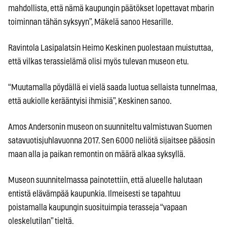
mahdollista, että nämä kaupungin päätökset lopettavat mbarin
toiminnan tähän syksyyn”, Mäkelä sanoo Hesarille.
Ravintola Lasipalatsin Heimo Keskinen puolestaan muistuttaa,
että vilkas terassielämä olisi myös tulevan museon etu.
“Muutamalla pöydällä ei vielä saada luotua sellaista tunnelmaa,
että aukiolle kerääntyisi ihmisiä”, Keskinen sanoo.
Amos Andersonin museon on suunniteltu valmistuvan Suomen
satavuotisjuhlavuonna 2017. Sen 6000 neliötä sijaitsee pääosin
maan alla ja paikan remontin on määrä alkaa syksyllä.
Museon suunnitelmassa painotettiin, että alueelle halutaan
entistä elävämpää kaupunkia. Ilmeisesti se tapahtuu
poistamalla kaupungin suosituimpia terasseja “vapaan
oleskelutilan” tieltä.