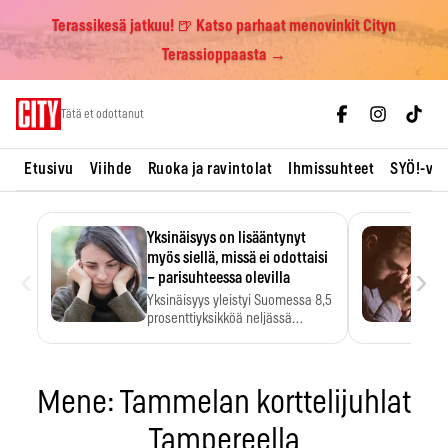
Terassikesä jatkuu! 🍺 Katso parhaat menovinkit Cityn
Terassioppaasta →
Skip
Tätä et odottanut
to
content
Etusivu
Viihde
Ruoka ja ravintolat
Ihmissuhteet
SYÖ!-vii
Yksinäisyys on lisääntynyt
myös siellä, missä ei odottaisi
‹
›
– parisuhteessa olevilla
Yksinäisyys yleistyi Suomessa 8,5
prosenttiyksikköä neljässä
vuodessa. Se…
Mene: Tammelan korttelijuhlat
Tampereella