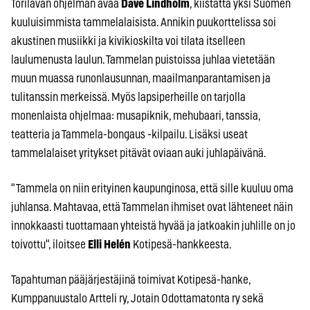
Torilavan ohjelman avaa
Dave Lindholm
, kiistatta yksi Suomen
kuuluisimmista tammelalaisista. Annikin puukorttelissa soi
akustinen musiikki ja kivikioskilta voi tilata itselleen
laulumenusta laulun. Tammelan puistoissa juhlaa vietetään
muun muassa runonlausunnan, maailmanparantamisen ja
tulitanssin merkeissä. Myös lapsiperheille on tarjolla
monenlaista ohjelmaa: musapiknik, mehubaari, tanssia,
teatteria ja Tammela-bongaus -kilpailu. Lisäksi useat
tammelalaiset yritykset pitävät oviaan auki juhlapäivänä.
"Tammela on niin erityinen kaupunginosa, että sille kuuluu oma
juhlansa. Mahtavaa, että Tammelan ihmiset ovat lähteneet näin
innokkaasti tuottamaan yhteistä hyvää ja jatkoakin juhlille on jo
toivottu", iloitsee
Elli Helén
Kotipesä-hankkeesta.
Tapahtuman pääjärjestäjinä toimivat Kotipesä-hanke,
Kumppanuustalo Artteli ry, Jotain Odottamatonta ry sekä