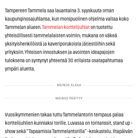
Tampereen Tammela saa lauantaina 3. syyskuuta oman
kaupunginosajuhlansa, kun monipuolinen ohjelma valtaa koko
Tammelan alueen.
Tammelan korttelijuhlat
on tuotettu
yhteisöllisesti tammelalaisten voimin; mukana on väkeä
yksityishenkilöistä ja kaveriporukoista järjestöihin sekä
yrityksiin. Yhteisen innostuksen ja avointen ideapajojen
tuloksena on syntynyt yhteensä 30 erilaista osatapahtumaa
ympäri aluetta.
Vuosikymmenien takaa tuttu Tammelantorin tempaus palaa
korttelijuhlien kunniaksi torille. Luvassa on toritanssit, stand up -
show sekä “Tapaamisia Tammelantorilla” -keskustelu. Iltapäivän