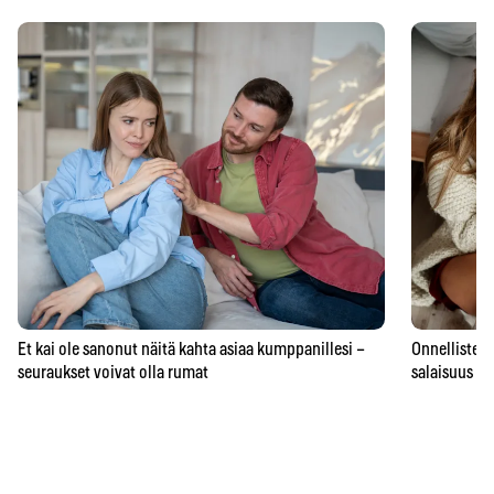
Et kai ole sanonut näitä kahta asiaa kumppanillesi –
Onnellisten 
seuraukset voivat olla rumat
salaisuus – 