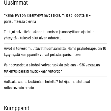
Uusimmat
Yksinäisyys on lisääntynyt myös siellä, missä ei odottaisi –
parisuhteessa olevilla
Tutkijat selvittivät uskoon tulemisen ja analyyttisen ajattelun
yhteyttä – tulos ei ollut aivan odotettu
Arvot ja toiveet muuttuvat huomaamatta: Nämä psykoterapeutin 10
kysymystä kumppanille voivat pelastaa parisuhteen
Vaihdevuodet ja alkoholi voivat ruokkia toisiaan – 936 vastaajan
tutkimus paljasti mutkikkaan yhteyden
Auttaako sauna kestämään hellettä? Tutkijat muistuttavat
ratkaisevasta erosta
Kumppanit