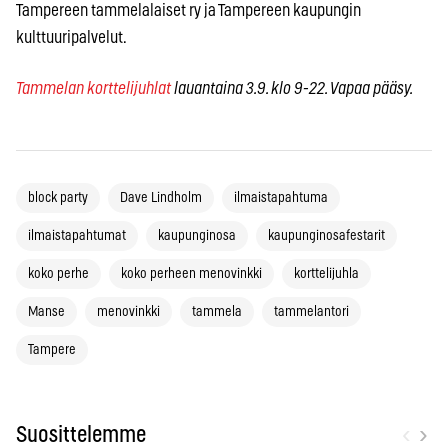
Tampereen tammelalaiset ry ja Tampereen kaupungin
kulttuuripalvelut.
Tammelan korttelijuhlat
lauantaina 3.9. klo 9-22. Vapaa pääsy.
block party
Dave Lindholm
ilmaistapahtuma
ilmaistapahtumat
kaupunginosa
kaupunginosafestarit
koko perhe
koko perheen menovinkki
korttelijuhla
Manse
menovinkki
tammela
tammelantori
Tampere
‹
›
Suosittelemme