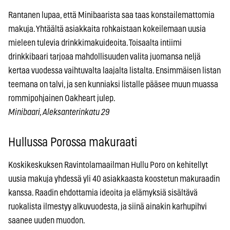
Rantanen lupaa, että Minibaarista saa taas konstailemattomia
makuja. Yhtäältä asiakkaita rohkaistaan kokeilemaan uusia
mieleen tulevia drinkkimakuideoita. Toisaalta intiimi
drinkkibaari tarjoaa mahdollisuuden valita juomansa neljä
kertaa vuodessa vaihtuvalta laajalta listalta. Ensimmäisen listan
teemana on talvi, ja sen kunniaksi listalle pääsee muun muassa
rommipohjainen Oakheart julep.
Minibaari, Aleksanterinkatu 29
Hullussa Porossa makuraati
Koskikeskuksen Ravintolamaailman Hullu Poro on kehitellyt
uusia makuja yhdessä yli 40 asiakkaasta koostetun makuraadin
kanssa. Raadin ehdottamia ideoita ja elämyksiä sisältävä
ruokalista ilmestyy alkuvuodesta, ja siinä ainakin karhupihvi
saanee uuden muodon.