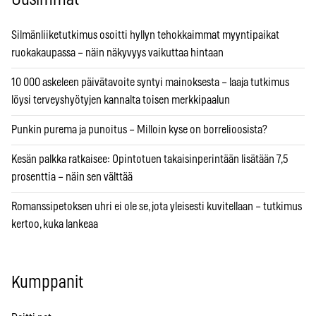
Silmänliiketutkimus osoitti hyllyn tehokkaimmat myyntipaikat
ruokakaupassa – näin näkyvyys vaikuttaa hintaan
10 000 askeleen päivätavoite syntyi mainoksesta – laaja tutkimus
löysi terveyshyötyjen kannalta toisen merkkipaalun
Punkin purema ja punoitus – Milloin kyse on borrelioosista?
Kesän palkka ratkaisee: Opintotuen takaisinperintään lisätään 7,5
prosenttia – näin sen välttää
Romanssipetoksen uhri ei ole se, jota yleisesti kuvitellaan – tutkimus
kertoo, kuka lankeaa
Kumppanit