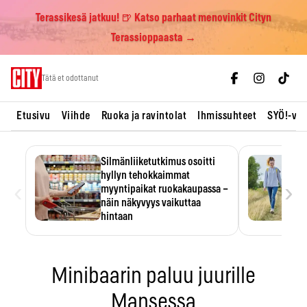
Terassikesä jatkuu! 🍺 Katso parhaat menovinkit Cityn
Terassioppaasta →
Skip
Tätä et odottanut
to
content
Etusivu
Viihde
Ruoka ja ravintolat
Ihmissuhteet
SYÖ!-vii
Silmänliiketutkimus osoitti
hyllyn tehokkaimmat
‹
›
myyntipaikat ruokakaupassa –
näin näkyvyys vaikuttaa
hintaan
Tuotteen paikka hyllyssä
ratkaisee, huomataanko se.
Kauppiaat hyödyntävät…
Minibaarin paluu juurille
Mansessa