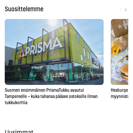
‹
›
Suosittelemme
Suomen ensimmäinen PrismaTukku avautui
Hesburgerilt
Tampereelle – kuka tahansa pääsee ostoksille ilman
myynnistä – 
tukkukorttia
Uusimmat