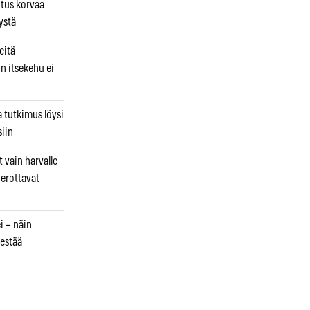
utus korvaa
ystä
eitä
in itsekehu ei
a tutkimus löysi
iin
 vain harvalle
a erottavat
i – näin
estää