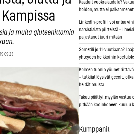
Kaaduit vuokralaudalla? Vaku
hoidon, mutta ei palkanmenet
a Kampissa
LinkedIn-profiili voi antaa vihj
narsistisista piirteistä – ilmeis
isia ja muita gluteenittomia
paljastanut juuri mitään
kaan.
Sometili jo 11-vuotiaana? Laaj
19 09:23
yhteyden heikkoihin koetuloks
Kolmen tunnin yöunet riittävät
– tutkijat löysivät geenit, jotk
heidät muista
Takuu päättyi, myyjän vastuu e
pitkään kodinkoneen kuuluu k
Kumppanit