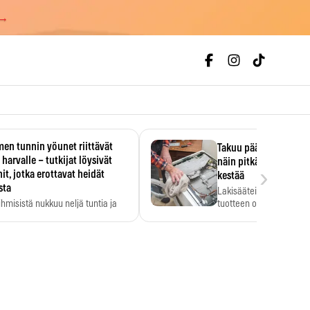
 →
en tunnin yöunet riittävät
Takuu päättyi, myyjän
 harvalle – tutkijat löysivät
näin pitkään kodinko
›
it, jotka erottavat heidät
kestää
sta
Lakisääteinen virhevast
ihmisistä nukkuu neljä tuntia ja
tuotteen oletetun kestoi
ilti…