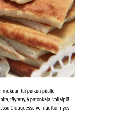
tin mukaan tai paikan päällä
ita, täytettyjä patonkeja, voileipiä,
ntyessä Glutiquessa voi nauttia myös