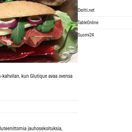
Deitti.net
TableOnline
Suomi24
kahvilan, kun Glutique avaa ovensa
luteenittomia jauhosekoituksia,