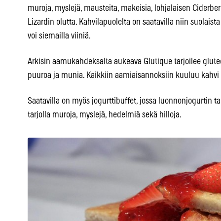
muroja, myslejä, mausteita, makeisia, lohjalaisen Ciderber
Lizardin olutta. Kahvilapuolelta on saatavilla niin suolais
voi siemailla viiniä.
Arkisin aamukahdeksalta aukeava Glutique tarjoilee glute
puuroa ja munia. Kaikkiin aamiaisannoksiin kuuluu kahvi t
Saatavilla on myös jogurttibuffet, jossa luonnonjogurtin 
tarjolla muroja, myslejä, hedelmiä sekä hilloja.