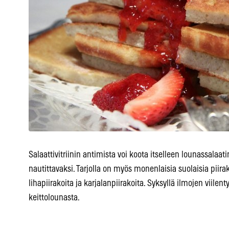
Salaattivitriinin antimista voi koota itselleen lounassalaa
nautittavaksi. Tarjolla on myös monenlaisia suolaisia piirako
lihapiirakoita ja karjalanpiirakoita. Syksyllä ilmojen viile
keittolounasta.