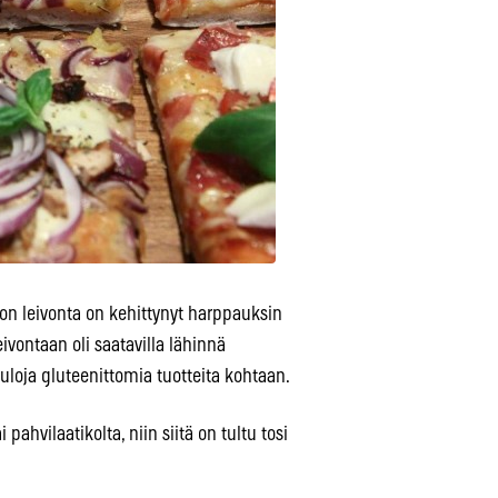
iton leivonta on kehittynyt harppauksin
leivontaan oli saatavilla lähinnä
uuloja gluteenittomia tuotteita kohtaan.
pahvilaatikolta, niin siitä on tultu tosi