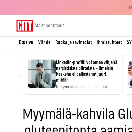
T
Skip
Tätä et odottanut
to
content
Etusivu
Viihde
Ruoka ja ravintolat
Ihmissuhteet
SY
LinkedIn-profiili voi antaa vihjeitä
narsistisista piirteistä – ilmeisin
‹
itsekehu ei paljastanut juuri
mitään
Näkyvin itsekehu ei ennustanut
narsistisia piirteitä.
Myymälä-kahvila Glu
gluteenitonta aamiai