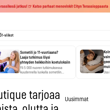
erassikesä jatkuu! 🍺 Katso parhaat menovinkit Cityn Terassioppaasta
Ö!-viikot
Kolm
Sometili jo 11-vuotiaana?
vain
Laaja tutkimus löysi
geen
yhteyden heikkoihin koetuloksiin
mui
Yli 5 000 nuoren tutkimuksessa
kuudennella luokalla sometilin…
Osa 
voi s
tique tarjoaa
Uusimmat
sta, olutta ja