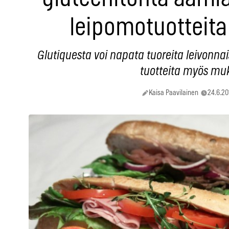
leipomotuotteit
Glutiquesta voi napata tuoreita leivonna
tuotteita myös mu
Kaisa Paavilainen
24.6.20