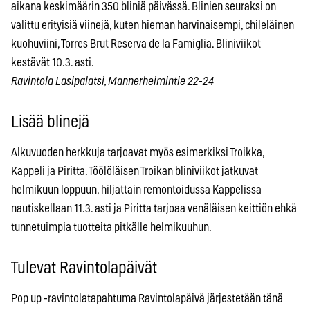
aikana keskimäärin 350 bliniä päivässä. Blinien seuraksi on
valittu erityisiä viinejä, kuten hieman harvinaisempi, chileläinen
kuohuviini, Torres Brut Reserva de la Famiglia. Bliniviikot
kestävät 10.3. asti.
Ravintola Lasipalatsi, Mannerheimintie 22-24
Lisää blinejä
Alkuvuoden herkkuja tarjoavat myös esimerkiksi Troikka,
Kappeli ja Piritta. Töölöläisen Troikan bliniviikot jatkuvat
helmikuun loppuun, hiljattain remontoidussa Kappelissa
nautiskellaan 11.3. asti ja Piritta tarjoaa venäläisen keittiön ehkä
tunnetuimpia tuotteita pitkälle helmikuuhun.
Tulevat Ravintolapäivät
Pop up -ravintolatapahtuma Ravintolapäivä järjestetään tänä