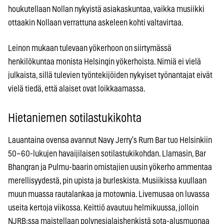
houkutellaan Nollan nykyistä asiakaskuntaa, vaikka musiikki
ottaakin Nollaan verrattuna askeleen kohti valtavirtaa.
Leinon mukaan tulevaan yökerhoon on siirtymässä
henkilökuntaa monista Helsingin yökerhoista. Nimiä ei vielä
julkaista, sillä tulevien työntekijöiden nykyiset työnantajat eivät
vielä tiedä, että alaiset ovat loikkaamassa.
Hietaniemen sotilastukikohta
Lauantaina ovensa avannut Navy Jerry’s Rum Bar tuo Helsinkiin
50–60-lukujen havaijilaisen sotilastukikohdan. Llamasin, Bar
Bhangran ja Pulmu-baarin omistajien uusin yökerho ammentaa
merellisyydestä, pin upista ja burleskista. Musiikissa kuullaan
muun muassa rautalankaa ja motownia. Livemusaa on luvassa
useita kertoja viikossa. Keittiö avautuu helmikuussa, jolloin
NJRB:ssa maistellaan polynesialaishenkistä sota-alusmuonaa