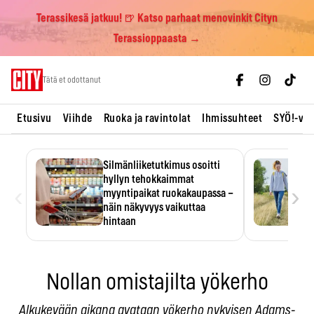
Terassikesä jatkuu! 🍺 Katso parhaat menovinkit Cityn
Terassioppaasta →
Skip
Tätä et odottanut
to
content
Etusivu
Viihde
Ruoka ja ravintolat
Ihmissuhteet
SYÖ!-vii
Silmänliiketutkimus osoitti
hyllyn tehokkaimmat
‹
›
myyntipaikat ruokakaupassa –
näin näkyvyys vaikuttaa
hintaan
Tuotteen paikka hyllyssä
ratkaisee, huomataanko se.
Kauppiaat hyödyntävät…
Nollan omistajilta yökerho
Alkukevään aikana avataan yökerho nykyisen Adams-