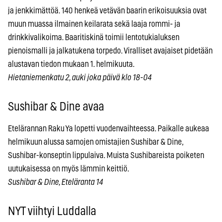
ja jenkkimättöä. 140 henkeä vetävän baarin erikoisuuksia ovat
muun muassa ilmainen keilarata sekä laaja rommi- ja
drinkkivalikoima. Baaritiskinä toimii lentotukialuksen
pienoismalli ja jalkatukena torpedo. Viralliset avajaiset pidetään
alustavan tiedon mukaan 1. helmikuuta.
Hietaniemenkatu 2, auki joka päivä klo 18-04
Sushibar & Dine avaa
Etelärannan Raku Ya lopetti vuodenvaihteessa. Paikalle aukeaa
helmikuun alussa samojen omistajien Sushibar & Dine,
Sushibar-konseptin lippulaiva. Muista Sushibareista poiketen
uutukaisessa on myös lämmin keittiö.
Sushibar & Dine, Eteläranta 14
NYT viihtyi Luddalla