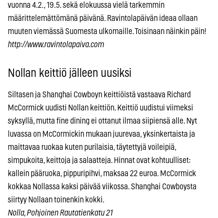
vuonna 4.2., 19.5. sekä elokuussa vielä tarkemmin
määrittelemättömänä päivänä. Ravintolapäivän ideaa ollaan
muuten viemässä Suomesta ulkomaille. Toisinaan näinkin päin!
http://www.ravintolapaiva.com
Nollan keittiö jälleen uusiksi
Siltasen ja Shanghai Cowboyn keittiöistä vastaava Richard
McCormick uudisti Nollan keittiön. Keittiö uudistui viimeksi
syksyllä, mutta fine dining ei ottanut ilmaa siipiensä alle. Nyt
luvassa on McCormickin mukaan juurevaa, yksinkertaista ja
maittavaa ruokaa kuten purilaisia, täytettyjä voileipiä,
simpukoita, keittoja ja salaatteja. Hinnat ovat kohtuulliset:
kallein pääruoka, pippuripihvi, maksaa 22 euroa. McCormick
kokkaa Nollassa kaksi päivää viikossa. Shanghai Cowboysta
siirtyy Nollaan toinenkin kokki.
Nolla, Pohjoinen Rautatienkatu 21