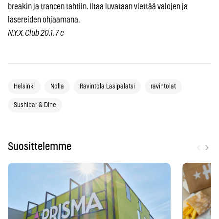
breakin ja trancen tahtiin. Iltaa luvataan viettää valojen ja
lasereiden ohjaamana.
N.Y.X. Club 20.1. 7 e
Helsinki
Nolla
Ravintola Lasipalatsi
ravintolat
Sushibar & Dine
‹
›
Suosittelemme