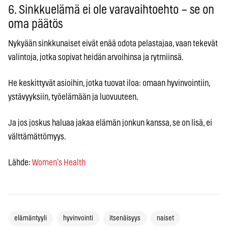
6. Sinkkuelämä ei ole varavaihtoehto – se on
oma päätös
Nykyään sinkkunaiset eivät enää odota pelastajaa, vaan tekevät
valintoja, jotka sopivat heidän arvoihinsa ja rytmiinsä.
He keskittyvät asioihin, jotka tuovat iloa: omaan hyvinvointiin,
ystävyyksiin, työelämään ja luovuuteen.
Ja jos joskus haluaa jakaa elämän jonkun kanssa, se on lisä, ei
välttämättömyys.
Lähde:
Women’s Health
elämäntyyli
hyvinvointi
itsenäisyys
naiset