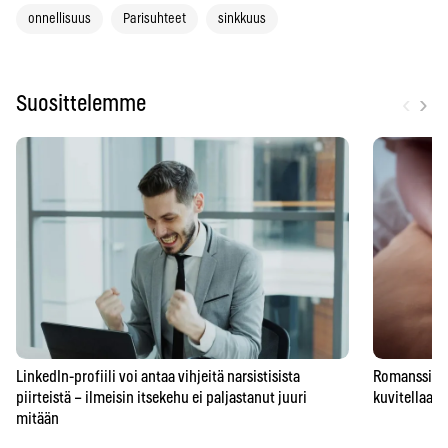
onnellisuus
Parisuhteet
sinkkuus
‹
›
Suosittelemme
LinkedIn-profiili voi antaa vihjeitä narsistisista
Romanssipeto
piirteistä – ilmeisin itsekehu ei paljastanut juuri
kuvitellaan 
mitään