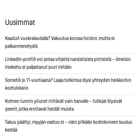
Uusimmat
Kaaduit vuokralaudalla? Vakuutus korvaa hoidon, mutta ei
palkanmenetystä
LinkedIn-profiili voi antaa vihjeitä narsistisista piirteistä – ilmeisin
itsekehu ei paljastanut juuri mitään
Sometili jo 11-vuotiaana? Laaja tutkimus löysi yhteyden heikkoihin
koetuloksiin
Kolmen tunnin yöunet riittävät vain harvalle – tutkijat löysivät
geenit, jotka erottavat heidät muista
Takuu päättyi, myyjän vastuu ei – näin pitkään kodinkoneen kuuluu
kestää