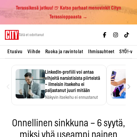
Terassikesä jatkuu! 🍺 Katso parhaat menovinkit Cityn
Terassioppaasta →
Skip
Tätä et odottanut
to
content
Etusivu
Viihde
Ruoka ja ravintolat
Ihmissuhteet
SYÖ!-vii
LinkedIn-profiili voi antaa
vihjeitä narsistisista piirteistä
‹
›
– ilmeisin itsekehu ei
paljastanut juuri mitään
Näkyvin itsekehu ei ennustanut
narsistisia piirteitä.
Onnellinen sinkkuna – 6 syytä,
miksi yhä useampi nainen