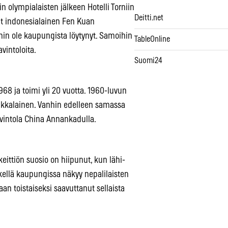
 olympialaisten jälkeen Hotelli Torniin
Deitti.net
nut indonesialainen Fen Kuan
ommin ole kaupungista löytynyt. Samoihin
TableOnline
avintoloita.
Suomi24
68 ja toimi yli 20 vuotta. 1960-luvun
eikkalainen. Vanhin edelleen samassa
avintola China Annankadulla.
keittiön suosio on hiipunut, kun lähi-
etkellä kaupungissa näkyy nepalilaisten
an toistaiseksi saavuttanut sellaista