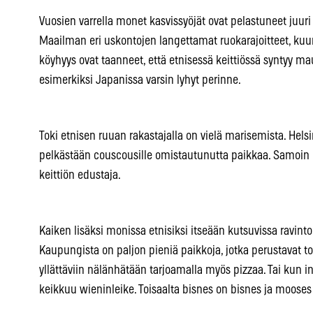
Vuosien varrella monet kasvissyöjät ovat pelastuneet juuri 
Maailman eri uskontojen langettamat ruokarajoitteet, kuu
köyhyys ovat taanneet, että etnisessä keittiössä syntyy ma
esimerkiksi Japanissa varsin lyhyt perinne.
Toki etnisen ruuan rakastajalla on vielä marisemista. Hels
pelkästään couscousille omistautunutta paikkaa. Samoin 
keittiön edustaja.
Kaiken lisäksi monissa etnisiksi itseään kutsuvissa ravin
Kaupungista on paljon pieniä paikkoja, jotka perustavat 
yllättäviin nälänhätään tarjoamalla myös pizzaa. Tai kun int
keikkuu wieninleike. Toisaalta bisnes on bisnes ja moose