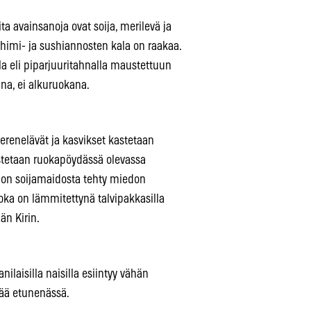
ta avainsanoja ovat soija, merilevä ja
ashimi- ja sushiannosten kala on raakaa.
lla eli piparjuuritahnalla maustettuun
ana, ei alkuruokana.
erenelävät ja kasvikset kastetaan
stetaan ruokapöydässä olevassa
u on soijamaidosta tehty miedon
joka on lämmitettynä talvipakkasilla
än Kirin.
nilaisilla naisilla esiintyy vähän
evää etunenässä.