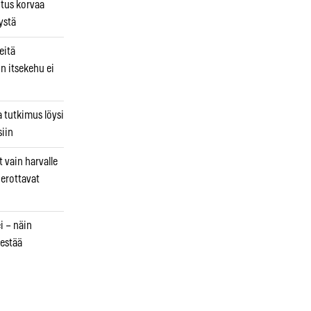
utus korvaa
ystä
eitä
in itsekehu ei
a tutkimus löysi
iin
 vain harvalle
a erottavat
i – näin
estää