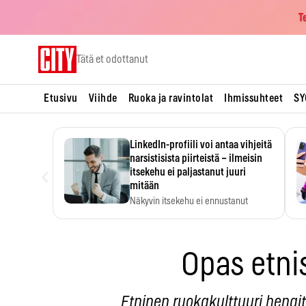
T
Skip
Tätä et odottanut
to
content
Etusivu
Viihde
Ruoka ja ravintolat
Ihmissuhteet
SY
LinkedIn-profiili voi antaa vihjeitä
narsistisista piirteistä – ilmeisin
‹
itsekehu ei paljastanut juuri
mitään
Näkyvin itsekehu ei ennustanut
narsistisia piirteitä.
Opas etni
Etninen ruokakulttuuri hengit