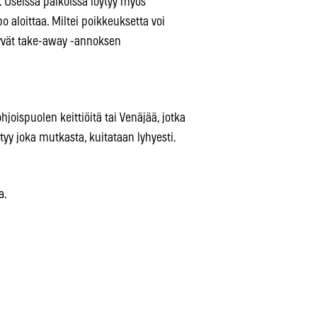
. Useissa paikoissa löytyy myös
o aloittaa. Miltei poikkeuksetta voi
yyvät take-away -annoksen
joispuolen keittiöitä tai Venäjää, jotka
ytyy joka mutkasta, kuitataan lyhyesti.
a.