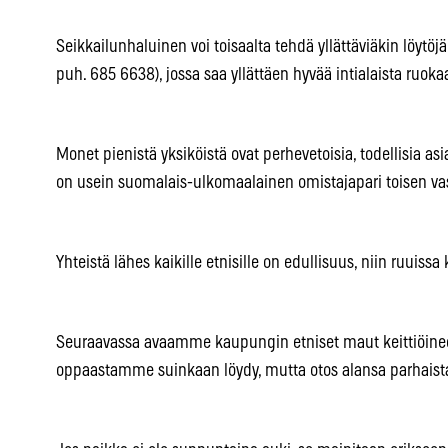
Seikkailunhaluinen voi toisaalta tehdä yllättäviäkin löytöjä
puh. 685 6638), jossa saa yllättäen hyvää intialaista ruoka
Monet pienistä yksiköistä ovat perhevetoisia, todellisia asi
on usein suomalais-ulkomaalainen omistajapari toisen vast
Yhteistä lähes kaikille etnisille on edullisuus, niin ruuissa
Seuraavassa avaamme kaupungin etniset maut keittiöineen.
oppaastamme suinkaan löydy, mutta otos alansa parhaista 