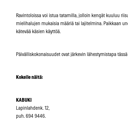
Ravintoloissa voi istua tatamilla, jolloin kengät kuuluu riis
mielihalujen mukaisia määriä tai lajitelmina. Paikkaan u
kätevää käsien käyttöä.
Päivälliskokonaisuudet ovat järkevin lähestymistapa tässä 
Kokeile näitä:
KABUKI
Lapinlahdenk. 12,
puh. 694 9446.