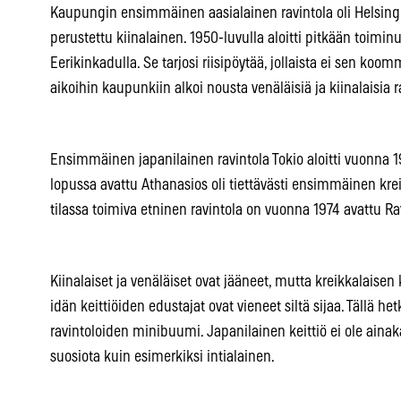
Kaupungin ensimmäinen aasialainen ravintola oli Helsingin
perustettu kiinalainen. 1950-luvulla aloitti pitkään toimi
Eerikinkadulla. Se tarjosi riisipöytää, jollaista ei sen ko
aikoihin kaupunkiin alkoi nousta venäläisiä ja kiinalaisia r
Ensimmäinen japanilainen ravintola Tokio aloitti vuonna 19
lopussa avattu Athanasios oli tiettävästi ensimmäinen kr
tilassa toimiva etninen ravintola on vuonna 1974 avattu R
Kiinalaiset ja venäläiset ovat jääneet, mutta kreikkalaisen 
idän keittiöiden edustajat ovat vieneet siltä sijaa. Tällä h
ravintoloiden minibuumi. Japanilainen keittiö ei ole ainaka
suosiota kuin esimerkiksi intialainen.