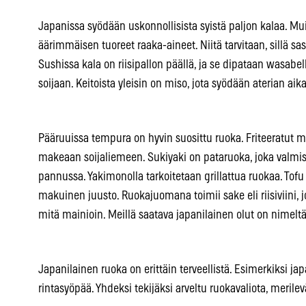
Japanissa syödään uskonnollisista syistä paljon kalaa. Mui
äärimmäisen tuoreet raaka-aineet. Niitä tarvitaan, sillä s
Sushissa kala on riisipallon päällä, ja se dipataan wasabe
soijaan. Keitoista yleisin on miso, jota syödään aterian aik
Pääruuissa tempura on hyvin suosittu ruoka. Friteeratut m
makeaan soijaliemeen. Sukiyaki on pataruoka, joka valmi
pannussa. Yakimonolla tarkoitetaan grillattua ruokaa. Tof
makuinen juusto. Ruokajuomana toimii sake eli riisiviini, 
mitä mainioin. Meillä saatava japanilainen olut on nimeltä
Japanilainen ruoka on erittäin terveellistä. Esimerkiksi japa
rintasyöpää. Yhdeksi tekijäksi arveltu ruokavaliota, meril