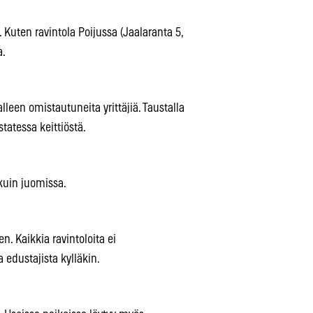
. Kuten ravintola Poijussa (Jaalaranta 5,
a.
alleen omistautuneita yrittäjiä. Taustalla
atessa keittiöstä.
 kuin juomissa.
 Kaikkia ravintoloita ei
edustajista kylläkin.