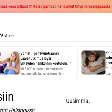
erassikesä jatkuu! 🍺 Katso parhaat menovinkit Cityn Terassioppaasta
Ö!-viikot
Kolm
Sometili jo 11-vuotiaana?
vain
Laaja tutkimus löysi
geen
yhteyden heikkoihin koetuloksiin
mui
Yli 5 000 nuoren tutkimuksessa
kuudennella luokalla sometilin…
Osa 
voi s
siin
Uusimmat
tää Helsingissä.