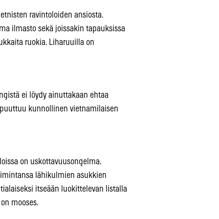
etnisten ravintoloiden ansiosta.
ma ilmasto sekä joissakin tapauksissa
ukkaita ruokia. Liharuuilla on
ingistä ei löydy ainuttakaan ehtaa
puuttuu kunnollinen vietnamilaisen
toloissa on uskottavuusongelma.
toimintansa lähikulmien asukkien
ialaiseksi itseään luokittelevan listalla
s on mooses.