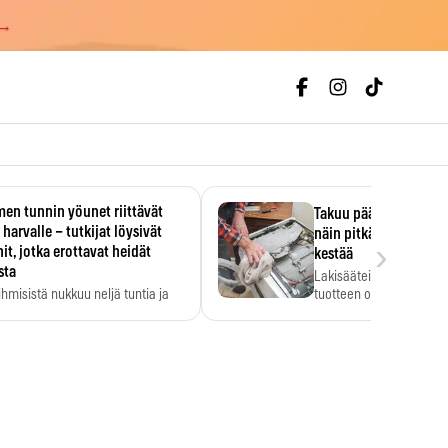
 →
en tunnin yöunet riittävät
Takuu päättyi, myyjän
 harvalle – tutkijat löysivät
näin pitkään kodinko
›
it, jotka erottavat heidät
kestää
sta
Lakisääteinen virhevast
ihmisistä nukkuu neljä tuntia ja
tuotteen oletetun kestoi
ilti…