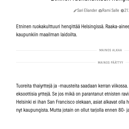
Sari Eliander
Rami Salle
21
Etninen ruokakulttuuri hengittää Helsingissä. Raaka-aineet
kaupunkiin maailman laidoilta.
Tuoreita thaiyrttejä ja -mausteita saadaan kerran viikossa
eksoottisia yrttejä. Se jos mikä on parantanut etnisten rav
Helsinki ei ihan San Francisco olekaan, asiat alkavat olla 
nyt kaupungista. Mutta jotain on ollut tarjolla ennen 80- j