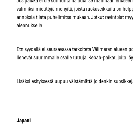
Jos paikka ei ole sunnuntaina auki, se mainitaan erikseen
valmiiksi mietittyjä menyitä, joista ruokaseikkailu on helpp
annoksia tilata puhelimitse mukaan. Jotkut ravintolat m
alennuksella.
Etnisyydellä ei seuraavassa tarkoiteta Välimeren alueen poh
lienevät suurimmalle osalle tuttuja. Kebab-paikat, joita lö
Lisäksi esityksestä uupuu väistämättä joidenkin suosikkej
Japani