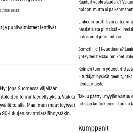
Kaaduit vuokralaudalla? Vaku
hoidon, mutta ei palkanmenet
.1.2000 00:00
LinkedIn-profiili voi antaa vihj
 ja puolivalmisteet lentävät
narsistisista piirteistä – ilmeis
paljastanut juuri mitään
Sometili jo 11-vuotiaana? Laaj
yhteyden heikkoihin koetuloks
Kolmen tunnin yöunet riittävät
– tutkijat löysivät geenit, jotk
heidät muista
. Nyt jopa Suomessa viljellään
Takuu päättyi, myyjän vastuu e
intoloiden toimintaedellytyksiä. Vaikka
pitkään kodinkoneen kuuluu k
hyvällä tolalla. Maailman maut löytyvät
a 90-lukujen ravintolaräjähdystäkin.
Kumppanit