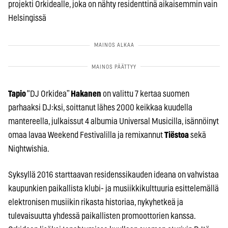
projekti Orkidealle, joka on nähty residenttinä aikaisemmin vain
Helsingissä
Tapio
"DJ Orkidea”
Hakanen
on valittu 7 kertaa suomen
parhaaksi DJ:ksi, soittanut lähes 2000 keikkaa kuudella
mantereella, julkaissut 4 albumia Universal Musicilla, isännöinyt
omaa lavaa Weekend Festivalilla ja remixannut
Tiëstoa
sekä
Nightwishia.
Syksyllä 2016 starttaavan residenssikauden ideana on vahvistaa
kaupunkien paikallista klubi- ja musiikkikulttuuria esittelemällä
elektronisen musiikin rikasta historiaa, nykyhetkeä ja
tulevaisuutta yhdessä paikallisten promoottorien kanssa.