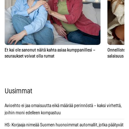
Et kai ole sanonut näitä kahta asiaa kumppanillesi –
Onnellisten 
seuraukset voivat olla rumat
salaisuus – 
Uusimmat
Avioehto ei jaa omaisuutta eikä määrää perinnöstä – kaksi virhettä,
joihin moni edelleen kompastuu
HS: Korjaaja nimeää Suomen huonoimmat automallit, jotka päätyvät