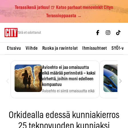
Terassikesä jatkuu! 🍺 Katso parhaat menovinkit Cityn
Terassioppaasta →
Skip
Tätä et odottanut
to
content
Etusivu
Viihde
Ruoka ja ravintolat
Ihmissuhteet
SYÖ!-vii
Avioehto ei jaa omaisuutta
eikä määrää perinnöstä – kaksi
‹
›
virhettä, joihin moni edelleen
kompastuu
Avioehto ei siirrä omaisuutta eikä
ratkaise perintöasioita.
Orkidealla edessä kunniakierros
25 teknovuoden kunniaksi