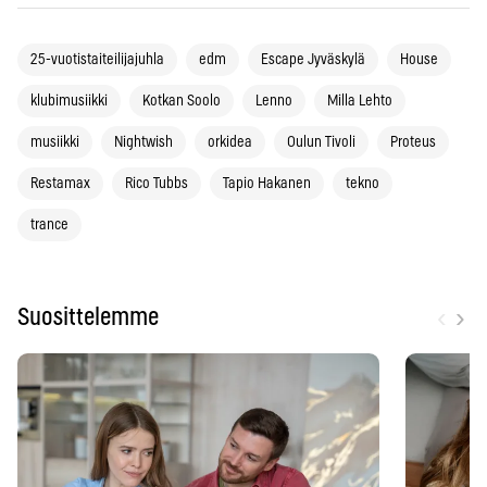
25-vuotistaiteilijajuhla
edm
Escape Jyväskylä
House
klubimusiikki
Kotkan Soolo
Lenno
Milla Lehto
musiikki
Nightwish
orkidea
Oulun Tivoli
Proteus
Restamax
Rico Tubbs
Tapio Hakanen
tekno
trance
‹
›
Suosittelemme