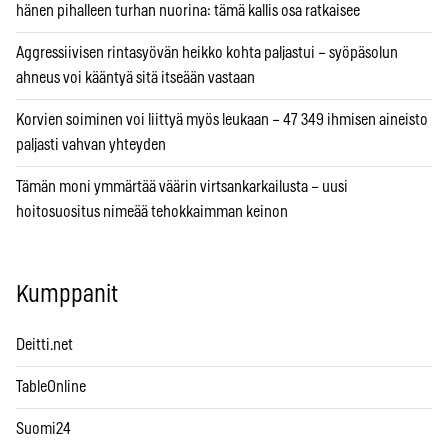
hänen pihalleen turhan nuorina: tämä kallis osa ratkaisee
Aggressiivisen rintasyövän heikko kohta paljastui – syöpäsolun
ahneus voi kääntyä sitä itseään vastaan
Korvien soiminen voi liittyä myös leukaan – 47 349 ihmisen aineisto
paljasti vahvan yhteyden
Tämän moni ymmärtää väärin virtsankarkailusta – uusi
hoitosuositus nimeää tehokkaimman keinon
Kumppanit
Deitti.net
TableOnline
Suomi24