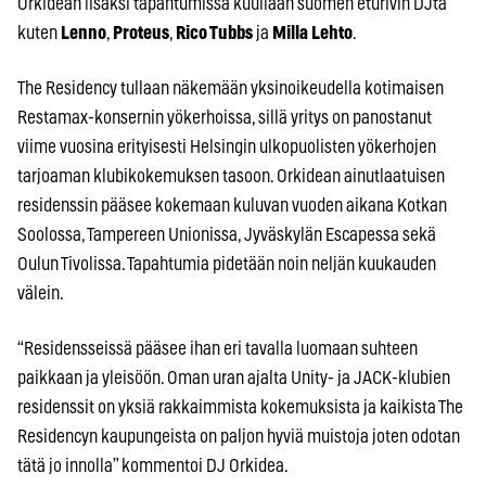
Orkidean lisäksi tapahtumissa kuullaan suomen eturivin DJtä
kuten
Lenno
,
Proteus
,
Rico Tubbs
ja
Milla Lehto
.
The Residency tullaan näkemään yksinoikeudella kotimaisen
Restamax-konsernin yökerhoissa, sillä yritys on panostanut
viime vuosina erityisesti Helsingin ulkopuolisten yökerhojen
tarjoaman klubikokemuksen tasoon. Orkidean ainutlaatuisen
residenssin pääsee kokemaan kuluvan vuoden aikana Kotkan
Soolossa, Tampereen Unionissa, Jyväskylän Escapessa sekä
Oulun Tivolissa. Tapahtumia pidetään noin neljän kuukauden
välein.
“Residensseissä pääsee ihan eri tavalla luomaan suhteen
paikkaan ja yleisöön. Oman uran ajalta Unity- ja JACK-klubien
residenssit on yksiä rakkaimmista kokemuksista ja kaikista The
Residencyn kaupungeista on paljon hyviä muistoja joten odotan
tätä jo innolla” kommentoi DJ Orkidea.