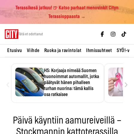
Terassikesä jatkuu! 🍺 Katso parhaat menovinkit Cityn
Terassioppaasta →
Skip
Tätä et odottanut
to
content
Etusivu
Viihde
Ruoka ja ravintolat
Ihmissuhteet
SYÖ!-vii
HS: Korjaaja nimeää Suomen
huonoimmat automallit, jotka
‹
›
päätyvät hänen pihalleen
turhan nuorina: tämä kallis
osa ratkaisee
Ratkaisijana on usein yksi kallis
komponentti.
Päivä käyntiin aamureiveillä –
Stockmannin kattoterassilla