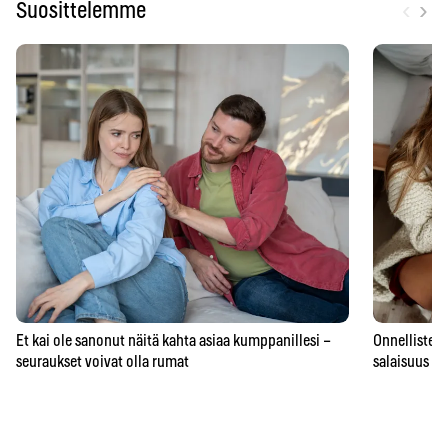
‹
›
Suosittelemme
Et kai ole sanonut näitä kahta asiaa kumppanillesi –
Onnellisten 
seuraukset voivat olla rumat
salaisuus – 