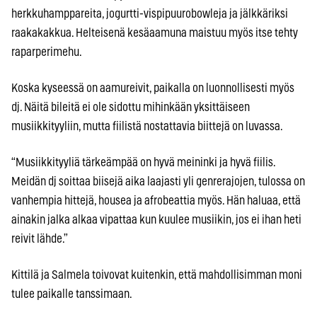
herkkuhamppareita, jogurtti-vispipuurobowleja ja jälkkäriksi
raakakakkua. Helteisenä kesäaamuna maistuu myös itse tehty
raparperimehu.
Koska kyseessä on aamureivit, paikalla on luonnollisesti myös
dj. Näitä bileitä ei ole sidottu mihinkään yksittäiseen
musiikkityyliin, mutta fiilistä nostattavia biittejä on luvassa.
“Musiikkityyliä tärkeämpää on hyvä meininki ja hyvä fiilis.
Meidän dj soittaa biisejä aika laajasti yli genrerajojen, tulossa on
vanhempia hittejä, housea ja afrobeattia myös. Hän haluaa, että
ainakin jalka alkaa vipattaa kun kuulee musiikin, jos ei ihan heti
reivit lähde.”
Kittilä ja Salmela toivovat kuitenkin, että mahdollisimman moni
tulee paikalle tanssimaan.