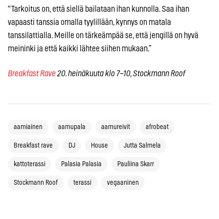
“Tarkoitus on, että siellä bailataan ihan kunnolla. Saa ihan
vapaasti tanssia omalla tyylillään, kynnys on matala
tanssilattialla. Meille on tärkeämpää se, että jengillä on hyvä
meininki ja että kaikki lähtee siihen mukaan.”
Breakfast Rave
20. heinäkuuta klo 7–10, Stockmann Roof
aamiainen
aamupala
aamureivit
afrobeat
Breakfast rave
DJ
House
Jutta Salmela
kattoterassi
Palasia Palasia
Pauliina Skarr
Stockmann Roof
terassi
vegaaninen