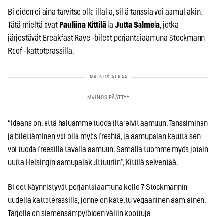
Bileiden ei aina tarvitse olla illalla, sillä tanssia voi aamullakin.
Tätä mieltä ovat
Pauliina Kittilä
ja
Jutta Salmela
, jotka
järjestävät Breakfast Rave -bileet perjantaiaamuna Stockmann
Roof -kattoterassilla.
“Ideana on, että haluamme tuoda iltareivit aamuun. Tanssiminen
ja bilettäminen voi olla myös freshiä, ja aamupalan kautta sen
voi tuoda freesillä tavalla aamuun. Samalla tuomme myös jotain
uutta Helsingin aamupalakulttuuriin”, Kittilä selventää.
Bileet käynnistyvät perjantaiaamuna kello 7 Stockmannin
uudella kattoterassilla, jonne on katettu vegaaninen aamiainen.
Tarjolla on siemensämpylöiden väliin koottuja