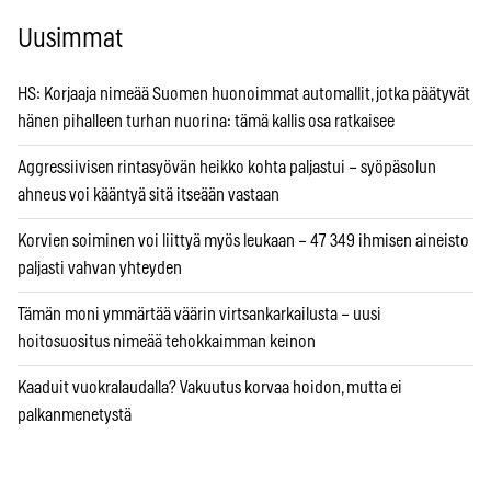
Uusimmat
HS: Korjaaja nimeää Suomen huonoimmat automallit, jotka päätyvät
hänen pihalleen turhan nuorina: tämä kallis osa ratkaisee
Aggressiivisen rintasyövän heikko kohta paljastui – syöpäsolun
ahneus voi kääntyä sitä itseään vastaan
Korvien soiminen voi liittyä myös leukaan – 47 349 ihmisen aineisto
paljasti vahvan yhteyden
Tämän moni ymmärtää väärin virtsankarkailusta – uusi
hoitosuositus nimeää tehokkaimman keinon
Kaaduit vuokralaudalla? Vakuutus korvaa hoidon, mutta ei
palkanmenetystä