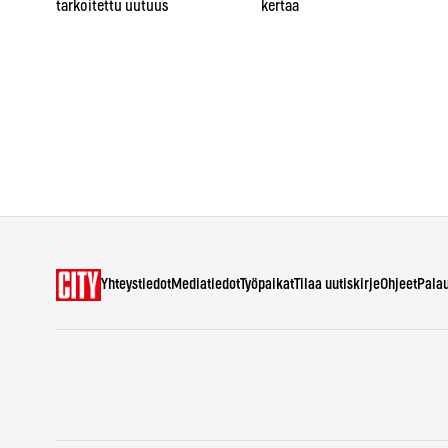
tarkoitettu uutuus
kertaa
Yhteystiedot
Mediatiedot
Työpaikat
Tilaa uutiskirje
Ohjeet
Pala