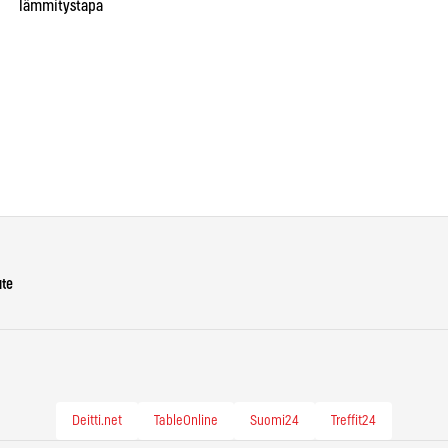
lämmitystapa
lopullisesti
syy
va
ute
Deitti.net
TableOnline
Suomi24
Treffit24