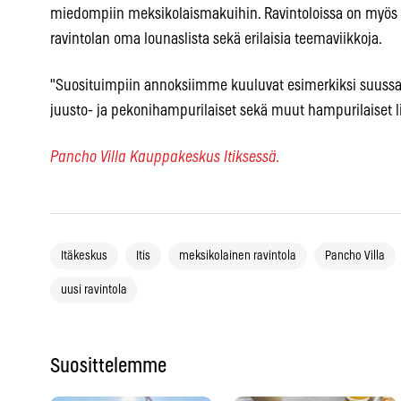
miedompiin meksikolaismakuihin. Ravintoloissa on myös tar
ravintolan oma lounaslista sekä erilaisia teemaviikkoja.
"Suosituimpiin annoksiimme kuuluvat esimerkiksi suussa sul
juusto- ja pekonihampurilaiset sekä muut hampurilaiset l
Pancho Villa Kauppakeskus Itiksessä.
Itäkeskus
Itis
meksikolainen ravintola
Pancho Villa
uusi ravintola
Suosittelemme