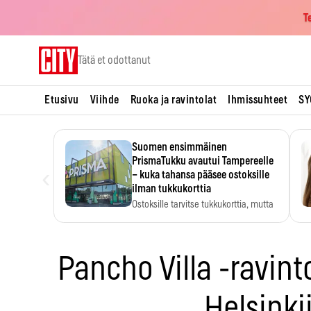
T
Skip
Tätä et odottanut
to
content
Etusivu
Viihde
Ruoka ja ravintolat
Ihmissuhteet
SY
Suomen ensimmäinen
PrismaTukku avautui Tampereelle
‹
– kuka tahansa pääsee ostoksille
ilman tukkukorttia
Ostoksille tarvitse tukkukorttia, mutta
yksikköhinta kannattaa tarkistaa itse.
Pancho Villa -ravint
Helsinki