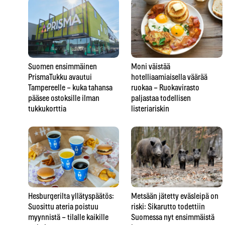
Suomen ensimmäinen
Moni väistää
PrismaTukku avautui
hotelliaamiaisella väärää
Tampereelle – kuka tahansa
ruokaa – Ruokavirasto
pääsee ostoksille ilman
paljastaa todellisen
tukkukorttia
listeriariskin
Hesburgerilta yllätyspäätös:
Metsään jätetty eväsleipä on
Suosittu ateria poistuu
riski: Sikarutto todettiin
myynnistä – tilalle kaikille
Suomessa nyt ensimmäistä