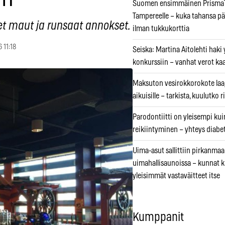
Suomen ensimmäinen PrismaT
Tampereelle – kuka tahansa pä
et maut ja runsaat annokset.
ilman tukkukorttia
 11:18
Seiska: Martina Aitolehti haki
konkurssiin – vanhat verot ka
Maksuton vesirokkorokote laa
aikuisille – tarkista, kuulutko
Parodontiitti on yleisempi k
reikiintyminen – yhteys diabe
Uima-asut sallittiin pirkanmaa
uimahallisaunoissa – kunnat 
yleisimmät vastaväitteet itse
Kumppanit