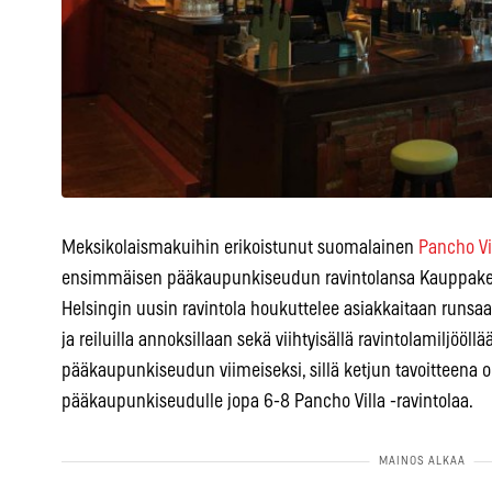
Meksikolaismakuihin erikoistunut suomalainen
Pancho Vil
ensimmäisen pääkaupunkiseudun ravintolansa Kauppakesk
Helsingin uusin ravintola houkuttelee asiakkaitaan runs
ja reiluilla annoksillaan sekä viihtyisällä ravintolamiljööll
pääkaupunkiseudun viimeiseksi, sillä ketjun tavoitteena o
pääkaupunkiseudulle jopa 6-8 Pancho Villa -ravintolaa.