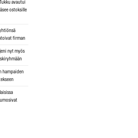
ukku avautui
äsee ostoksille
 yhtiönsä
atoivat firman
jeni nyt myös
 riskiryhmään
uin hampaiden
tekseen
laisissa
kumosivat