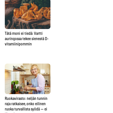
Tätä moni ei tiedä: Vartti
Yksi unohdettu tabletti voi
Pal
auringossa tekee sienestä D-
pilata Suomen marjametsät –
ko
vitamiinipommin
tästä yllättävästä syystä saat
ens
yhä syödä mustikan suoraan
mättäältä
Ruokavirasto: neljän tunnin
Elintarviketutkijat: nämä
Ka
raja ratkaisee, onko eilinen
ruoat kestävät pakastimen —
rav
ruoka turvallista syödä — ei
ja nämä viisi tuhoutuvat
49