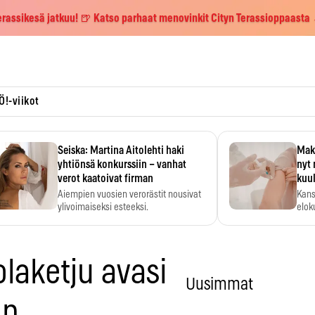
erassikesä jatkuu! 🍺 Katso parhaat menovinkit Cityn Terassioppaasta
Ö!-viikot
Seiska: Martina Aitolehti haki
Maks
yhtiönsä konkurssiin – vanhat
nyt 
verot kaatoivat firman
kuu
Aiempien vuosien verorästit nousivat
Kans
ylivoimaiseksi esteeksi.
elok
olaketju avasi
Uusimmat
in