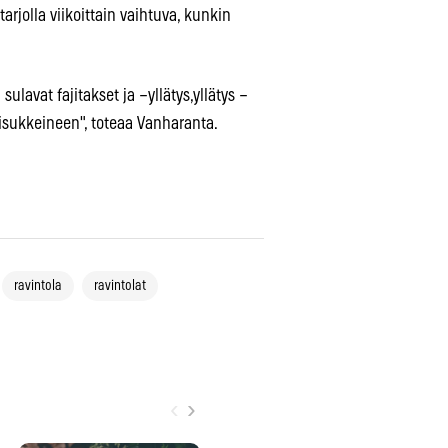
jolla viikoittain vaihtuva, kunkin
avat fajitakset ja –yllätys,yllätys –
isukkeineen", toteaa Vanharanta.
ravintola
ravintolat
‹
›