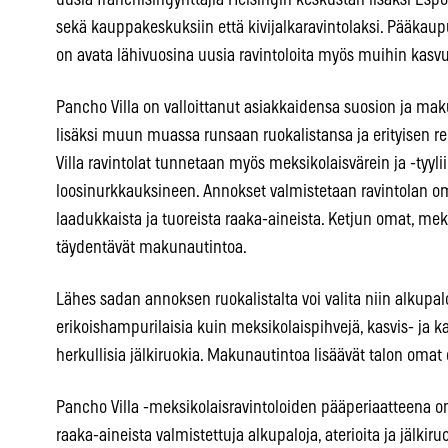
uusia franchisingyrittäjiä Helsingin keskustan lisäksi Espo
sekä kauppakeskuksiin että kivijalkaravintolaksi. Pääkaup
on avata lähivuosina uusia ravintoloita myös muihin kasv
Pancho Villa on valloittanut asiakkaidensa suosion ja ma
lisäksi muun muassa runsaan ruokalistansa ja erityisen r
Villa ravintolat tunnetaan myös meksikolaisvärein ja -tyyli
loosinurkkauksineen. Annokset valmistetaan ravintolan om
laadukkaista ja tuoreista raaka-aineista. Ketjun omat, me
täydentävät makunautintoa.
Lähes sadan annoksen ruokalistalta voi valita niin alkupa
erikoishampurilaisia kuin meksikolaispihvejä, kasvis- ja 
herkullisia jälkiruokia. Makunautintoa lisäävät talon omat 
Pancho Villa -meksikolaisravintoloiden pääperiaatteena on
raaka-aineista valmistettuja alkupaloja, aterioita ja jälkir