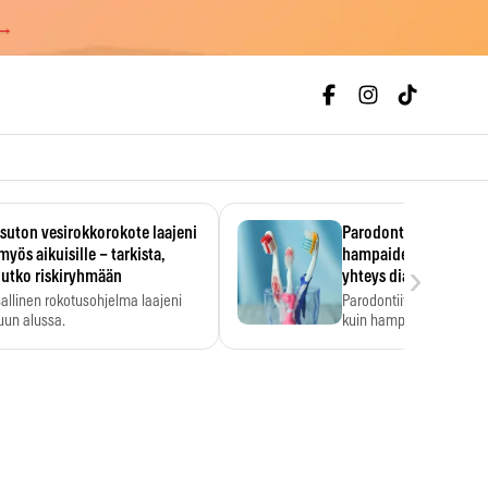
 →
uton vesirokkorokote laajeni
Parodontiitti on ylei
myös aikuisille – tarkista,
hampaiden reikiintym
›
lutko riskiryhmään
yhteys diabetekseen
allinen rokotusohjelma laajeni
Parodontiitti on Suomes
uun alussa.
kuin hampaiden reikiint