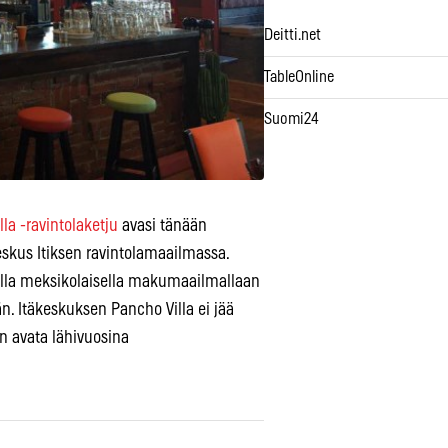
Deitti.net
TableOnline
Suomi24
la -ravintolaketju
avasi tänään
us Itiksen ravintolamaailmassa.
aalla meksikolaisella makumaailmallaan
ään. Itäkeskuksen Pancho Villa ei jää
n avata lähivuosina