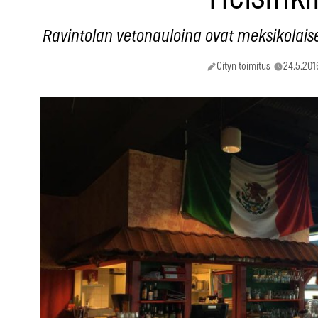
Ravintolan vetonauloina ovat meksikolais
Cityn toimitus
24.5.2016