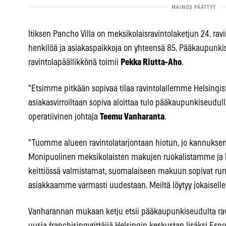
Itiksen Pancho Villa on meksikolaisravintolaketjun 24. ravi
henkilöä ja asiakaspaikkoja on yhteensä 85. Pääkaupunk
ravintolapäällikkönä toimii
Pekka Riutta-Aho
.
"Etsimme pitkään sopivaa tilaa ravintolallemme Helsingistä.
asiakasvirroiltaan sopiva aloittaa tulo pääkaupunkiseudull
operatiivinen johtaja
Teemu Vanharanta
.
"Tuomme alueen ravintolatarjontaan hiotun, jo kannuksen
Monipuolinen meksikolaisten makujen ruokalistamme ja
keittiössä valmistamat, suomalaiseen makuun sopivat r
asiakkaamme varmasti uudestaan. Meiltä löytyy jokaiselle 
Vanharannan mukaan ketju etsii pääkaupunkiseudulta ravin