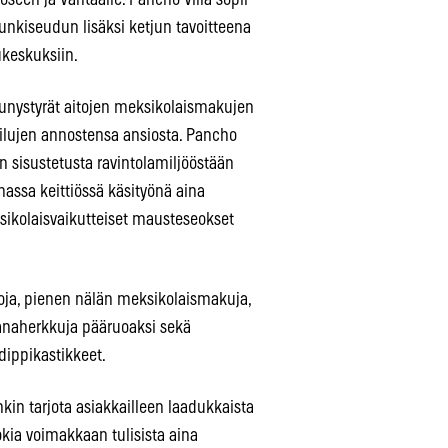
oseen ja Vantaalle. Pancho Villa sopii
unkiseudun lisäksi ketjun tavoitteena
ukeskuksiin.
kunystyrät aitojen meksikolaismakujen
eilujen annostensa ansiosta. Pancho
in sisustetusta ravintolamiljööstään
assa keittiössä käsityönä aina
ksikolaisvaikutteiset mausteseokset
loja, pienen nälän meksikolaismakuja,
kanaherkkuja pääruoaksi sekä
dippikastikkeet.
kin tarjota asiakkailleen laadukkaista
uokia voimakkaan tulisista aina