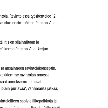
ntola. Ravintolassa työskentelee 12
iseudun ensimmäisen Pancho Villan
 Itis on sijainniltaan ja
e", kertoo Pancho Villa -ketjun
sa ansainneen ravintolakonseptin.
 kokkiemme ravintolan omassa
unsaat annoksemme tuovat
jotain purtavaa", Vanharanta jatkaa.
toloilleen sopivia liikepaikkoja ja