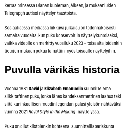
kertaa prinsessa Dianan kuoleman jälkeen, ja mukaanlukien
Telegrapgh uutisoi näyttelyn taustoista.
Sosiaalisessa mediassa liikkuva julkaisu on todennäköisesti
samalta vuodelta, kun puku konservoitiin näyttelykuntoiseksi,
vaikka videolle on merkitty vuosiluku 2023 – toisaalta joidenkin
tietojen mukaan pukua lainattiin myös toisaalle näyttelyihin.
Puvulla värikäs historia
Vuonna 1981
David
ja
Elizabeth Emanuelin
suunnittelema
silkkitaftinen puku, jonka lähes kahdeksanmetrinen laahus teki
siitä kuninkaallisen muodin legendan, palasi yleisön nähtäväksi
vuonna 2021
Royal Style in the Making
-näyttelyssä.
Puku on ollut kiistojenkin kohteena: suunnittelijapariskunta