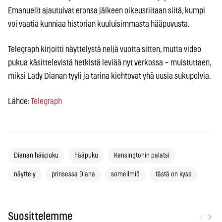
Emanuelit ajautuivat eronsa jälkeen oikeusriitaan siitä, kumpi
voi vaatia kunniaa historian kuuluisimmasta hääpuvusta.
Telegraph kirjoitti näyttelystä neljä vuotta sitten, mutta video
pukua käsittelevistä hetkistä leviää nyt verkossa – muistuttaen,
miksi Lady Dianan tyyli ja tarina kiehtovat yhä uusia sukupolvia.
Lähde:
Telegraph
Dianan hääpuku
hääpuku
Kensingtonin palatsi
näyttely
prinsessa Diana
someilmiö
tästä on kyse
‹
›
Suosittelemme