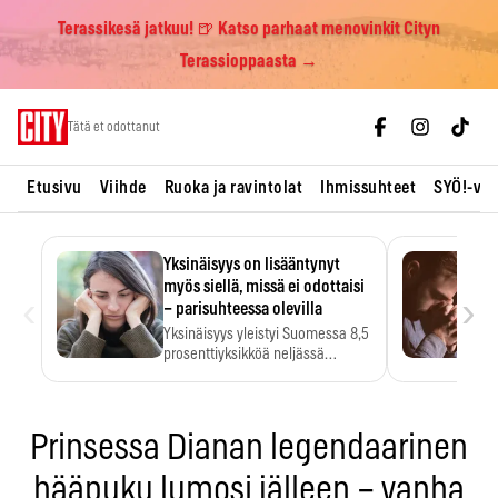
Terassikesä jatkuu! 🍺 Katso parhaat menovinkit Cityn
Terassioppaasta →
Skip
Tätä et odottanut
to
content
Etusivu
Viihde
Ruoka ja ravintolat
Ihmissuhteet
SYÖ!-vii
Yksinäisyys on lisääntynyt
myös siellä, missä ei odottaisi
‹
›
– parisuhteessa olevilla
Yksinäisyys yleistyi Suomessa 8,5
prosenttiyksikköä neljässä
vuodessa. Se…
Prinsessa Dianan legendaarinen
hääpuku lumosi jälleen – vanha