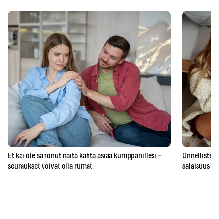
Et kai ole sanonut näitä kahta asiaa kumppanillesi –
Onnellisten 
seuraukset voivat olla rumat
salaisuus – 