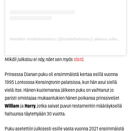
Henkilön insidethehistory (@insidethehistory) jakama julkaisu
Mikäli julkaisu ei näy, näet sen myös
tästä
.
Prinsessa Dianan puku oli ensimmäistä kertaa esillä vuonna
1995 Lontoossa Kensingtonin palatsissa, kun hän asui siellä
vielä itse. Hänen kuolemansa jälkeen puku on vaihtanut jo
paristi omistajaa mukaanlukien hänen poikansa prinssiveljet
William
ja
Harry
, jotka saivat puvun testamentin määräyksellä
haltuunsa täytettyään 30 vuotta.
Puku asetettiin julkisesti esille vasta vuonna 2021 ensimmäistä