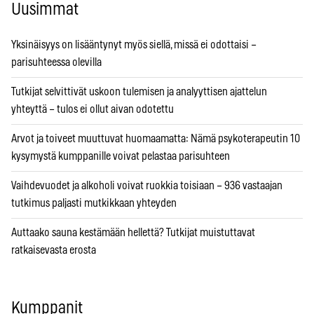
Uusimmat
Yksinäisyys on lisääntynyt myös siellä, missä ei odottaisi –
parisuhteessa olevilla
Tutkijat selvittivät uskoon tulemisen ja analyyttisen ajattelun
yhteyttä – tulos ei ollut aivan odotettu
Arvot ja toiveet muuttuvat huomaamatta: Nämä psykoterapeutin 10
kysymystä kumppanille voivat pelastaa parisuhteen
Vaihdevuodet ja alkoholi voivat ruokkia toisiaan – 936 vastaajan
tutkimus paljasti mutkikkaan yhteyden
Auttaako sauna kestämään hellettä? Tutkijat muistuttavat
ratkaisevasta erosta
Kumppanit