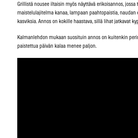
Grillistä nousee iltaisin myös näyttävä erikoisannos, jossa tul
maistelulajitelma kanaa, lampaan paahtopaistia, naudan e
kasviksia. Annos on kokille haastava, sillä lihat jatkavat 
Kalmanlehdon mukaan suosituin annos on kuitenkin perin
paistettua päivän kalaa menee paljon.