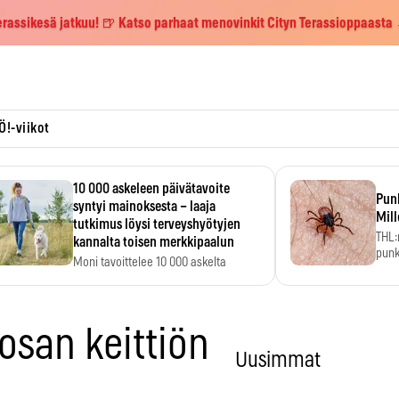
erassikesä jatkuu! 🍺 Katso parhaat menovinkit Cityn Terassioppaasta
Ö!-viikot
10 000 askeleen päivätavoite
Pun
syntyi mainoksesta – laaja
Mill
tutkimus löysi terveyshyötyjen
THL:
kannalta toisen merkkipaalun
punk
Moni tavoittelee 10 000 askelta
kym
päivässä, vaikka luku…
gosan keittiön
Uusimmat