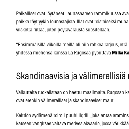
Paikalliset ovat löytäneet Lauttasaareen tammikuussa avat
paikka täyttyykin lounastajista. Illat ovat toistaiseksi rau
vilskettä riittää, joten pöytävarausta suositellaan.
“Ensimmäisillä viikoilla meillä oli niin rohkea tarjous, et
yhdessä miehensä kanssa La Rugosaa pyörittävä
Milka K
Skandinaavisia ja välimerellisi
Vaikutteita ruokalistaan on haettu maailmalta. Rugosan ka
ovat etenkin välimerelliset ja skandinaaviset maut.
Keittiön sydämenä toimii puuhiiligrilli, joka antaa aromins
katseen vangitsee valtava merivesiakvaario, jossa värikkää