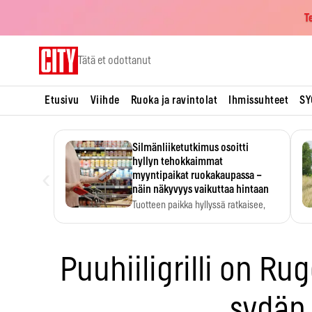
T
Skip
Tätä et odottanut
to
content
Etusivu
Viihde
Ruoka ja ravintolat
Ihmissuhteet
SY
Silmänliiketutkimus osoitti
hyllyn tehokkaimmat
‹
myyntipaikat ruokakaupassa –
näin näkyvyys vaikuttaa hintaan
Tuotteen paikka hyllyssä ratkaisee,
huomataanko se. Kauppiaat
hyödyntävät…
Puuhiiligrilli on Ru
sydän