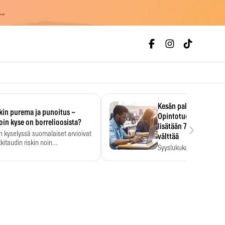
 →
Kesän palkka ratkaise
kin purema ja punoitus –
Opintotuen takaisinp
›
oin kyse on borrelioosista?
lisätään 7,5 prosentti
n kyselyssä suomalaiset arvioivat
välttää
kitaudin riskin noin
Syyslukukauden tukikuu
menkertaiseksi…
määrä ratkeaa sillä, mit
ehti…