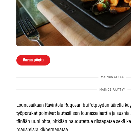
Varaa pöytä
Lounasaikaan Ravintola Rugosan buffetpöydän äärellä käy
työporukat poimivat lautasilleen lounassalaattia ja sush
tänään uunilohta, pitkään haudutettua riistapataa sekä ka
mausteista kikhernepataa.