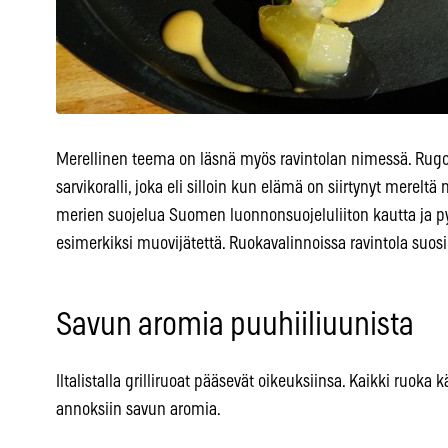
Merellinen teema on läsnä myös ravintolan nimessä. Rugo
sarvikoralli, joka eli silloin kun elämä on siirtynyt mereltä
merien suojelua Suomen luonnonsuojeluliiton kautta ja 
esimerkiksi muovijätettä. Ruokavalinnoissa ravintola suosi
Savun aromia puuhiiliuunista
Iltalistalla grilliruoat pääsevät oikeuksiinsa. Kaikki ruoka k
annoksiin savun aromia.