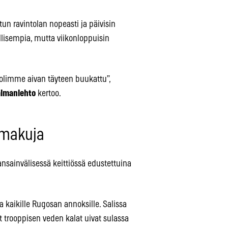
un ravintolan nopeasti ja päivisin
hallisempia, mutta viikonloppuisin
tä olimme aivan täyteen buukattu”,
almanlehto
kertoo.
ä makuja
nsainvälisessä keittiössä edustettuina
a kaikille Rugosan annoksille. Salissa
t trooppisen veden kalat uivat sulassa