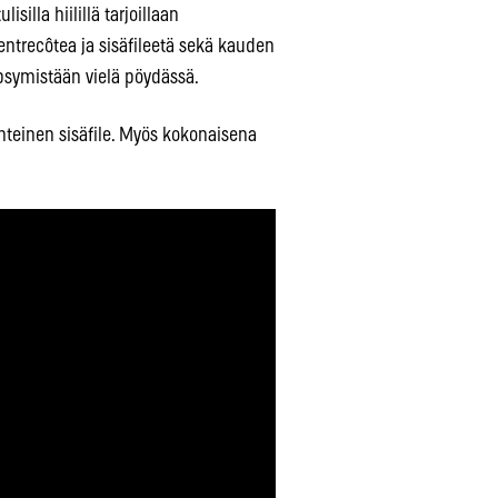
isilla hiilillä tarjoillaan
ntrecôtea ja sisäfileetä sekä kauden
kypsymistään vielä pöydässä.
teinen sisäfile. Myös kokonaisena