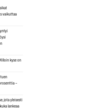
aikat
s vaikuttaa
syntyi
öysi
en
illoin kyse on
otuen
prosenttia –
, jota yleisesti
 kuka lankeaa