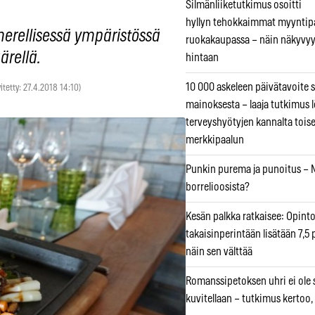
Silmänliiketutkimus osoitti
hyllyn tehokkaimmat myyntip
erellisessä ympäristössä
ruokakaupassa – näin näkyvyy
ärellä.
hintaan
10 000 askeleen päivätavoite 
vitetty: 27.4.2018 14:10)
mainoksesta – laaja tutkimus l
terveyshyötyjen kannalta tois
merkkipaalun
Punkin purema ja punoitus – M
borrelioosista?
Kesän palkka ratkaisee: Opint
takaisinperintään lisätään 7,5 
näin sen välttää
Romanssipetoksen uhri ei ole se
kuvitellaan – tutkimus kertoo,