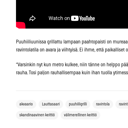
Puuhiiliuunissa grillattu lampaan paahtopaisti on murea
ravintolatila on avara ja viihtyisä. Ei ihme, että paikallis
“Varsinkin nyt kun metro kulkee, niin tänne on helppo pää
rauha. Tosi paljon rauhallisempaa kuin ihan tuolla ytimess
akvaario
Lauttasaari
puuhiiligrilli
ravintola
ravint
skandinaavinen keittiö
välimerellinen keittiö