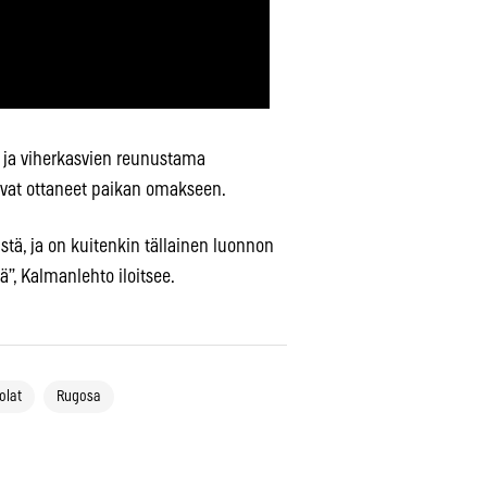
a ja viherkasvien reunustama
et ovat ottaneet paikan omakseen.
stä, ja on kuitenkin tällainen luonnon
ä”, Kalmanlehto iloitsee.
olat
Rugosa