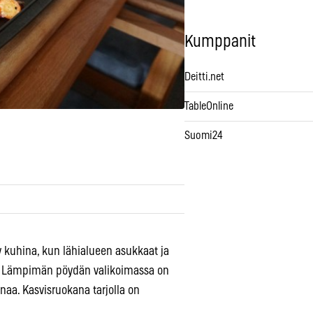
Kumppanit
Deitti.net
TableOnline
Suomi24
 kuhina, kun lähialueen asukkaat ja
ia. Lämpimän pöydän valikoimassa on
naa. Kasvisruokana tarjolla on