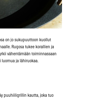
sa on jo sukupuuttoon kuollut
 maalle. Rugosa tukee korallien ja
pyrkii vähentämään toiminnassaan
i luomua ja lähiruokaa.
äy puuhiiligrillin kautta, joka tuo