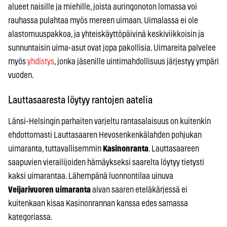
alueet naisille ja miehille, joista auringonoton lomassa voi
rauhassa pulahtaa myös mereen uimaan. Uimalassa ei ole
alastomuuspakkoa, ja yhteiskäyttöpäivinä keskiviikkoisin ja
sunnuntaisin uima-asut ovat jopa pakollisia. Uimareita palvelee
myös
yhdistys
, jonka jäsenille uintimahdollisuus järjestyy ympäri
vuoden.
Lauttasaaresta löytyy rantojen aatelia
Länsi-Helsingin parhaiten varjeltu rantasalaisuus on kuitenkin
ehdottomasti Lauttasaaren Hevosenkenkälahden pohjukan
uimaranta, tuttavallisemmin
Kasinonranta
. Lauttasaareen
saapuvien vierailijoiden hämäykseksi saarelta löytyy tietysti
kaksi uimarantaa. Lähempänä luonnontilaa uinuva
Veijarivuoren uimaranta
aivan saaren eteläkärjessä ei
kuitenkaan kisaa Kasinonrannan kanssa edes samassa
kategoriassa.