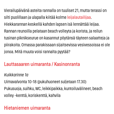
Vierailupäivänä asteita rannalla on tuuliset 21, mutta terassi on
silti puolillaan ja ulapalla kiitää kolme
leijalautailijaa
.
Hiekkarannan keskellä kahden lapsen isä lennättää leijaa.
Rannan reunoilla pelataan beach volleyta ja korista, ja reilun
tusinan piknikseurue on kasannut pöytänsä täyteen salaatteja ja
piirakoita. Omassa parakissaan sijaitsevissa vesivessoissa ei ole
jonoa. Mitä muuta voisi rannalta pyytää?
Lauttasaaren uimaranta / Kasinonranta
Kuikkarinne 1a
Uimavalvonta 10-18 (pukuhuoneet suljetaan 17.30)
Pukusuoja, suihku, WC, leikkipaikka, kuntoiluvälineet, beach
volley -kenttä, koriskenttä, kahvila
Hietaniemen uimaranta