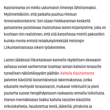
Kasinonranta on melko uskomaton ilmestys lähiörannaksi.
Myönnettäköön, että paikalta puuttuu Hietsun
lennonvalvontatorni. Sen sijaan hiekkarannan keskellä
patsastelee purjelaivaa muistuttava lasten kiipeilyteline, joka on
kooltaan niin realistinen, että sitä katsellessa miettii pakostikin
kuinka monta entistä telakkatyöntekijää Helsingin
Liikuntavirastossa oikein työskentelee.
Lasten jäädessä liikuntalaivan kannelle täydellisen ekstaasin
vallassa voivat vanhemmat istahtaa rannan kahvion terassille
turvallisen näköetäisyyden päähän.
Kahvila Kasinonranta
palvelee kävijöitä lasiseinäisessä rakennuksessa, jonka
edustalle levittyvät terassivarjot, mukavat retkituolit ja pieni
puutarha suovat hengähdystauon raskaasta rannalla loikoilusta.
Hienon merinäköalan lisäksi kahvila tarjoilee kävijöille
erikoiskahveja, haudutettua teetä, jäätelöä, piirakoita ja