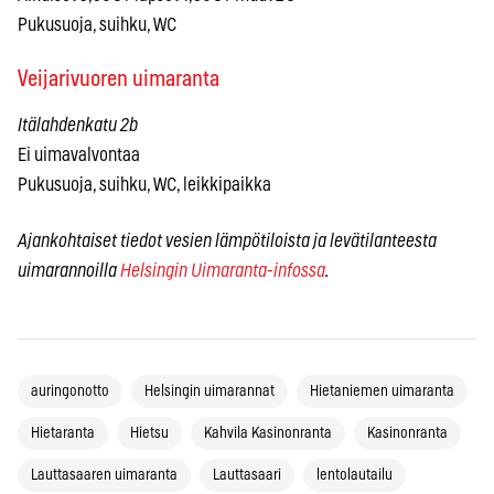
Pukusuoja, suihku, WC
Veijarivuoren uimaranta
Itälahdenkatu 2b
Ei uimavalvontaa
Pukusuoja, suihku, WC, leikkipaikka
Ajankohtaiset tiedot vesien lämpötiloista ja levätilanteesta
uimarannoilla
Helsingin Uimaranta-infossa
.
auringonotto
Helsingin uimarannat
Hietaniemen uimaranta
Hietaranta
Hietsu
Kahvila Kasinonranta
Kasinonranta
Lauttasaaren uimaranta
Lauttasaari
lentolautailu