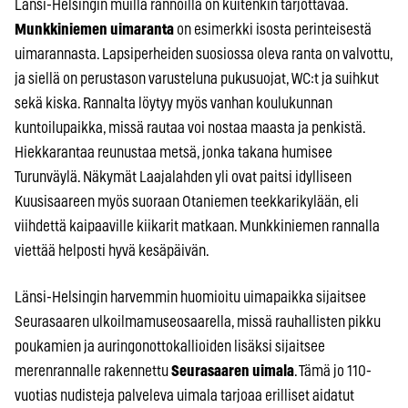
Länsi-Helsingin muilla rannoilla on kuitenkin tarjottavaa.
Munkkiniemen uimaranta
on esimerkki isosta perinteisestä
uimarannasta. Lapsiperheiden suosiossa oleva ranta on valvottu,
ja siellä on perustason varusteluna pukusuojat, WC:t ja suihkut
sekä kiska. Rannalta löytyy myös vanhan koulukunnan
kuntoilupaikka, missä rautaa voi nostaa maasta ja penkistä.
Hiekkarantaa reunustaa metsä, jonka takana humisee
Turunväylä. Näkymät Laajalahden yli ovat paitsi idylliseen
Kuusisaareen myös suoraan Otaniemen teekkarikylään, eli
viihdettä kaipaaville kiikarit matkaan. Munkkiniemen rannalla
viettää helposti hyvä kesäpäivän.
Länsi-Helsingin harvemmin huomioitu uimapaikka sijaitsee
Seurasaaren ulkoilmamuseosaarella, missä rauhallisten pikku
poukamien ja auringonottokallioiden lisäksi sijaitsee
merenrannalle rakennettu
Seurasaaren uimala
. Tämä jo 110-
vuotias nudisteja palveleva uimala tarjoaa erilliset aidatut