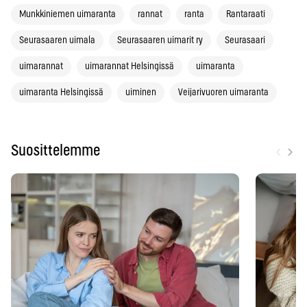
Munkkiniemen uimaranta
rannat
ranta
Rantaraati
Seurasaaren uimala
Seurasaaren uimarit ry
Seurasaari
uimarannat
uimarannat Helsingissä
uimaranta
uimaranta Helsingissä
uiminen
Veijarivuoren uimaranta
‹
›
Suosittelemme