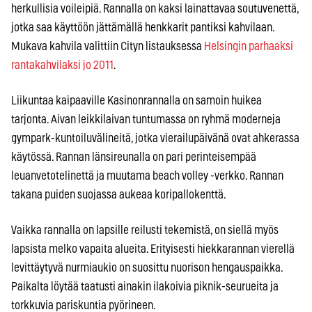
herkullisia voileipiä. Rannalla on kaksi lainattavaa soutuvenettä,
jotka saa käyttöön jättämällä henkkarit pantiksi kahvilaan.
Mukava kahvila valittiin Cityn listauksessa
Helsingin parhaaksi
rantakahvilaksi jo 2011
.
Liikuntaa kaipaaville Kasinonrannalla on samoin huikea
tarjonta. Aivan leikkilaivan tuntumassa on ryhmä moderneja
gympark-kuntoiluvälineitä, jotka vierailupäivänä ovat ahkerassa
käytössä. Rannan länsireunalla on pari perinteisempää
leuanvetotelinettä ja muutama beach volley -verkko. Rannan
takana puiden suojassa aukeaa koripallokenttä.
Vaikka rannalla on lapsille reilusti tekemistä, on siellä myös
lapsista melko vapaita alueita. Erityisesti hiekkarannan vierellä
levittäytyvä nurmiaukio on suosittu nuorison hengauspaikka.
Paikalta löytää taatusti ainakin ilakoivia piknik-seurueita ja
torkkuvia pariskuntia pyörineen.