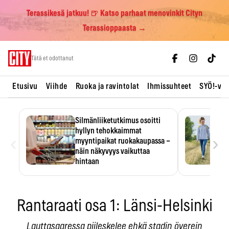
Terassikesä jatkuu! 🍺 Katso parhaat menovinkit Cityn
Terassioppaasta →
Skip
Tätä et odottanut
to
content
Etusivu
Viihde
Ruoka ja ravintolat
Ihmissuhteet
SYÖ!-vii
Silmänliiketutkimus osoitti
hyllyn tehokkaimmat
‹
›
myyntipaikat ruokakaupassa –
näin näkyvyys vaikuttaa
hintaan
Tuotteen paikka hyllyssä
ratkaisee, huomataanko se.
Kauppiaat hyödyntävät…
Rantaraati osa 1: Länsi-Helsinki
Lauttasaaressa piileskelee ehkä stadin överein