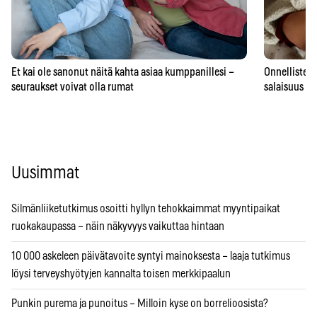
Et kai ole sanonut näitä kahta asiaa kumppanillesi –
Onnellisten 
seuraukset voivat olla rumat
salaisuus – 
Uusimmat
Silmänliiketutkimus osoitti hyllyn tehokkaimmat myyntipaikat
ruokakaupassa – näin näkyvyys vaikuttaa hintaan
10 000 askeleen päivätavoite syntyi mainoksesta – laaja tutkimus
löysi terveyshyötyjen kannalta toisen merkkipaalun
Punkin purema ja punoitus – Milloin kyse on borrelioosista?