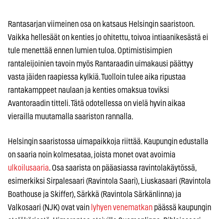
Rantasarjan viimeinen osa on katsaus Helsingin saaristoon.
Vaikka hellesäät on kenties jo ohitettu, toivoa intiaanikesästä ei
tule menettää ennen lumien tuloa. Optimistisimpien
rantaleijoinien tavoin myös Rantaraadin uimakausi päättyy
vasta jäiden raapiessa kylkiä. Tuolloin tulee aika ripustaa
rantakamppeet naulaan ja kenties omaksua toviksi
Avantoraadin titteli. Tätä odotellessa on vielä hyvin aikaa
vierailla muutamalla saariston rannalla.
Helsingin saaristossa uimapaikkoja riittää. Kaupungin edustalla
on saaria noin kolmesataa, joista monet ovat avoimia
ulkoilusaaria
. Osa saarista on pääasiassa ravintolakäytössä,
esimerkiksi Sirpalesaari (Ravintola Saari), Liuskasaari (Ravintola
Boathouse ja Skiffer), Särkkä (Ravintola Särkänlinna) ja
Valkosaari (NJK) ovat vain
lyhyen venematkan
päässä kaupungin