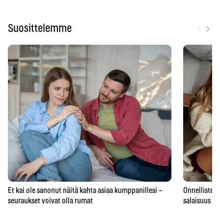
‹
›
Suosittelemme
Et kai ole sanonut näitä kahta asiaa kumppanillesi –
Onnellisten 
seuraukset voivat olla rumat
salaisuus – 