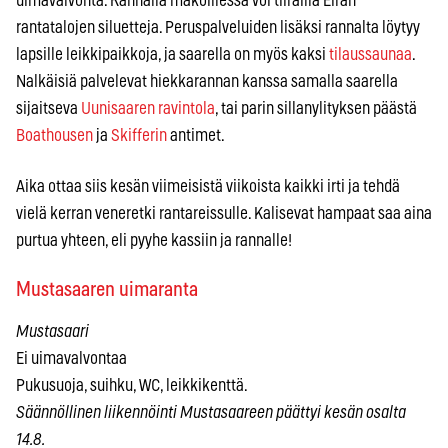
uimavalvonta. Rannalla makoillessa voi tiirailla Eiran
rantatalojen siluetteja. Peruspalveluiden lisäksi rannalta löytyy
lapsille leikkipaikkoja, ja saarella on myös kaksi
tilaussaunaa
.
Nalkäisiä palvelevat hiekkarannan kanssa samalla saarella
sijaitseva
Uunisaaren ravintola
, tai parin sillanylityksen päästä
Boathousen
ja
Skifferin
antimet.
Aika ottaa siis kesän viimeisistä viikoista kaikki irti ja tehdä
vielä kerran veneretki rantareissulle. Kalisevat hampaat saa aina
purtua yhteen, eli pyyhe kassiin ja rannalle!
Mustasaaren uimaranta
Mustasaari
Ei uimavalvontaa
Pukusuoja, suihku, WC, leikkikenttä.
Säännöllinen liikennöinti Mustasaareen päättyi kesän osalta
14.8.