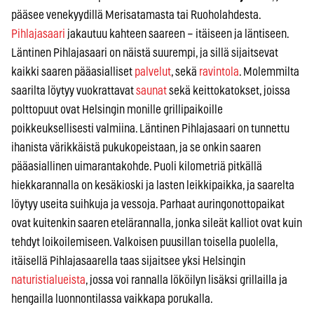
pääsee venekyydillä Merisatamasta tai Ruoholahdesta.
Pihlajasaari
jakautuu kahteen saareen – itäiseen ja läntiseen.
Läntinen Pihlajasaari on näistä suurempi, ja sillä sijaitsevat
kaikki saaren pääasialliset
palvelut
, sekä
ravintola
. Molemmilta
saarilta löytyy vuokrattavat
saunat
sekä keittokatokset, joissa
polttopuut ovat Helsingin monille grillipaikoille
poikkeuksellisesti valmiina. Läntinen Pihlajasaari on tunnettu
ihanista värikkäistä pukukopeistaan, ja se onkin saaren
pääasiallinen uimarantakohde. Puoli kilometriä pitkällä
hiekkarannalla on kesäkioski ja lasten leikkipaikka, ja saarelta
löytyy useita suihkuja ja vessoja. Parhaat auringonottopaikat
ovat kuitenkin saaren etelärannalla, jonka sileät kalliot ovat kuin
tehdyt loikoilemiseen. Valkoisen puusillan toisella puolella,
itäisellä Pihlajasaarella taas sijaitsee yksi Helsingin
naturistialueista
, jossa voi rannalla lököilyn lisäksi grillailla ja
hengailla luonnontilassa vaikkapa porukalla.