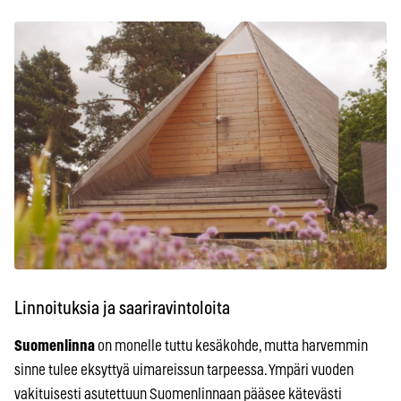
Linnoituksia ja saariravintoloita
Suomenlinna
on monelle tuttu kesäkohde, mutta harvemmin
sinne tulee eksyttyä uimareissun tarpeessa. Ympäri vuoden
vakituisesti asutettuun Suomenlinnaan pääsee kätevästi