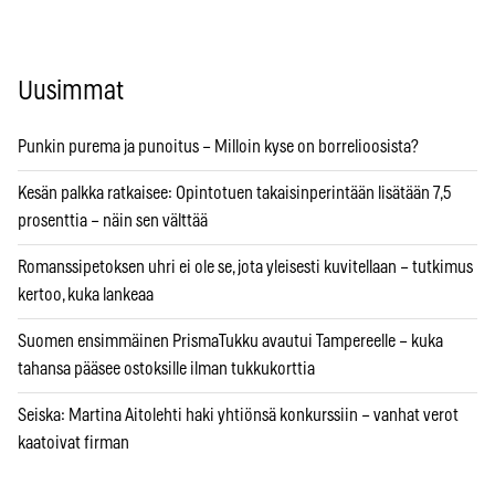
Uusimmat
Punkin purema ja punoitus – Milloin kyse on borrelioosista?
Kesän palkka ratkaisee: Opintotuen takaisinperintään lisätään 7,5
prosenttia – näin sen välttää
Romanssipetoksen uhri ei ole se, jota yleisesti kuvitellaan – tutkimus
kertoo, kuka lankeaa
Suomen ensimmäinen PrismaTukku avautui Tampereelle – kuka
tahansa pääsee ostoksille ilman tukkukorttia
Seiska: Martina Aitolehti haki yhtiönsä konkurssiin – vanhat verot
kaatoivat firman