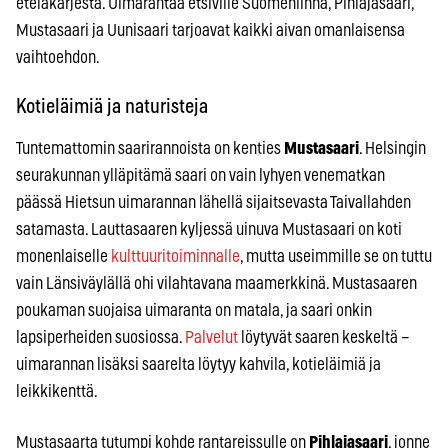
eteläkärjestä. Uimarantaa etsiville Suomenlinna, Pihlajasaari,
Mustasaari ja Uunisaari tarjoavat kaikki aivan omanlaisensa
vaihtoehdon.
Kotieläimiä ja naturisteja
Tuntemattomin saarirannoista on kenties
Mustasaari
. Helsingin
seurakunnan ylläpitämä saari on vain lyhyen venematkan
päässä Hietsun uimarannan lähellä sijaitsevasta Taivallahden
satamasta. Lauttasaaren kyljessä uinuva Mustasaari on koti
monenlaiselle
kulttuuritoiminnalle
, mutta useimmille se on tuttu
vain Länsiväylällä ohi vilahtavana maamerkkinä. Mustasaaren
poukaman suojaisa uimaranta on matala, ja saari onkin
lapsiperheiden suosiossa.
Palvelut
löytyvät saaren keskeltä –
uimarannan lisäksi saarelta löytyy kahvila, kotieläimiä ja
leikkikenttä.
Mustasaarta tutumpi kohde rantareissulle on
Pihlajasaari
, jonne