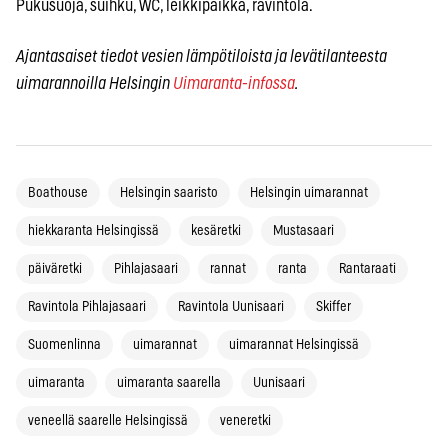
Pukusuoja, suihku, WC, leikkipaikka, ravintola.
Ajantasaiset tiedot vesien lämpötiloista ja levätilanteesta
uimarannoilla Helsingin
Uimaranta-infossa
.
Boathouse
Helsingin saaristo
Helsingin uimarannat
hiekkaranta Helsingissä
kesäretki
Mustasaari
päiväretki
Pihlajasaari
rannat
ranta
Rantaraati
Ravintola Pihlajasaari
Ravintola Uunisaari
Skiffer
Suomenlinna
uimarannat
uimarannat Helsingissä
uimaranta
uimaranta saarella
Uunisaari
veneellä saarelle Helsingissä
veneretki