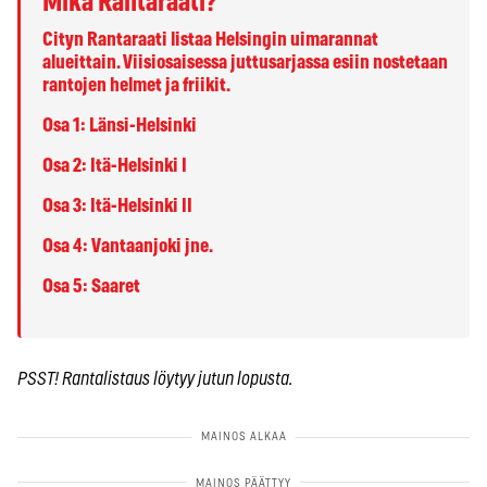
Mikä Rantaraati?
Cityn Rantaraati
listaa Helsingin uimarannat
alueittain. Viisiosaisessa juttusarjassa esiin nostetaan
rantojen helmet ja friikit.
Osa 1: Länsi-Helsinki
Osa 2: Itä-Helsinki I
Osa 3: Itä-Helsinki II
Osa 4: Vantaanjoki jne.
Osa 5: Saaret
PSST! Rantalistaus löytyy jutun lopusta.