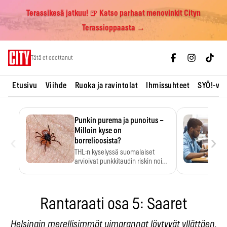
Terassikesä jatkuu! 🍺 Katso parhaat menovinkit Cityn
Terassioppaasta →
Skip
Tätä et odottanut
to
content
Etusivu
Viihde
Ruoka ja ravintolat
Ihmissuhteet
SYÖ!-vii
Punkin purema ja punoitus –
Milloin kyse on
‹
›
borrelioosista?
THL:n kyselyssä suomalaiset
arvioivat punkkitaudin riskin noin
kymmenkertaiseksi…
Rantaraati osa 5: Saaret
Helsingin merellisimmät uimarannat löytyvät yllättäen,