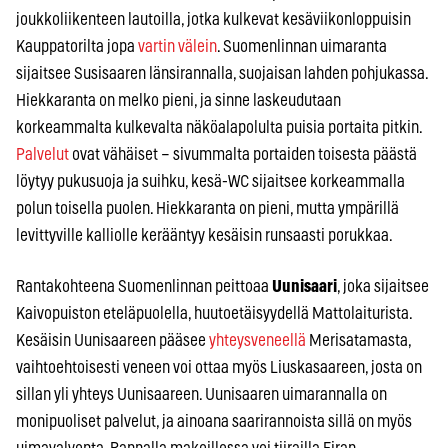
joukkoliikenteen lautoilla, jotka kulkevat kesäviikonloppuisin
Kauppatorilta jopa
vartin välein
. Suomenlinnan uimaranta
sijaitsee Susisaaren länsirannalla, suojaisan lahden pohjukassa.
Hiekkaranta on melko pieni, ja sinne laskeudutaan
korkeammalta kulkevalta näköalapolulta puisia portaita pitkin.
Palvelut
ovat vähäiset – sivummalta portaiden toisesta päästä
löytyy pukusuoja ja suihku, kesä-WC sijaitsee korkeammalla
polun toisella puolen. Hiekkaranta on pieni, mutta ympärillä
levittyville kalliolle kerääntyy kesäisin runsaasti porukkaa.
Rantakohteena Suomenlinnan peittoaa
Uunisaari
, joka sijaitsee
Kaivopuiston eteläpuolella, huutoetäisyydellä Mattolaiturista.
Kesäisin Uunisaareen pääsee
yhteysveneellä
Merisatamasta,
vaihtoehtoisesti veneen voi ottaa myös Liuskasaareen, josta on
sillan yli yhteys Uunisaareen. Uunisaaren uimarannalla on
monipuoliset palvelut, ja ainoana saarirannoista sillä on myös