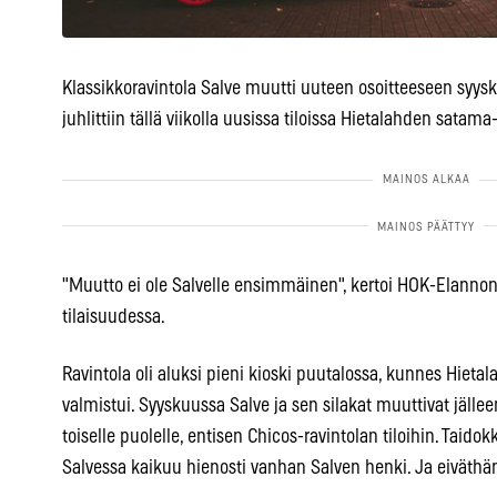
Klassikkoravintola Salve muutti uuteen osoitteeseen syysk
juhlittiin tällä viikolla uusissa tiloissa Hietalahden satama
"Muutto ei ole Salvelle ensimmäinen", kertoi HOK-Elannon
tilaisuudessa.
Ravintola oli aluksi pieni kioski puutalossa, kunnes Hietal
valmistui. Syyskuussa Salve ja sen silakat muuttivat jällee
toiselle puolelle, entisen Chicos-ravintolan tiloihin. Tai
Salvessa kaikuu hienosti vanhan Salven henki. Ja eiväthän 