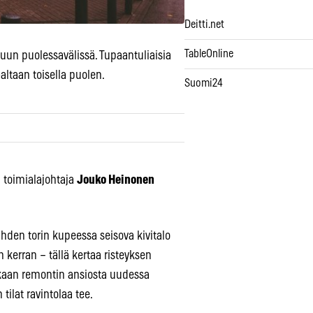
Deitti.net
TableOnline
uun puolessavälissä. Tupaantuliaisia
-altaan toisella puolen.
Suomi24
 toimialajohtaja
Jouko Heinonen
ahden torin kupeessa seisova kivitalo
n kerran – tällä kertaa risteyksen
dokkaan remontin ansiosta uudessa
tilat ravintolaa tee.