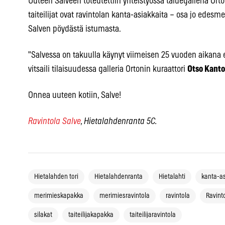
Uuteen Salveen toteutettiin yhteistyössä taidegalleria Ort
taiteilijat ovat ravintolan kanta-asiakkaita – osa jo edesm
Salven pöydästä istumasta.
"Salvessa on takuulla käynyt viimeisen 25 vuoden aikana 
vitsaili tilaisuudessa galleria Ortonin kuraattori
Otso Kanto
Onnea uuteen kotiin, Salve!
Ravintola Salve
, Hietalahdenranta 5C.
Hietalahden tori
Hietalahdenranta
Hietalahti
kanta-a
merimieskapakka
merimiesravintola
ravintola
Ravint
silakat
taiteilijakapakka
taiteilijaravintola