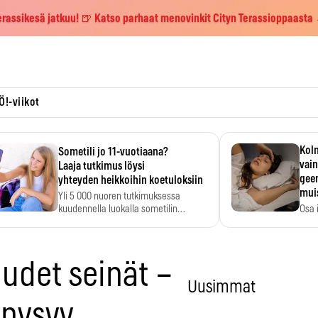
erassikesä jatkuu! 🍺 Katso parhaat menovinkit Cityn Terassioppaasta
Ö!-viikot
Kolm
Sometili jo 11-vuotiaana?
vain
Laaja tutkimus löysi
geen
yhteyden heikkoihin koetuloksiin
mui
Yli 5 000 nuoren tutkimuksessa
kuudennella luokalla sometilin…
Osa 
voi s
uudet seinät –
Uusimmat
 pysyy