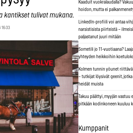
Kaaduit vuokralaudalla? Vaku
hoidon, mutta ei palkanmenet
 ja kantikset tulivat mukana.
LinkedIn-profiili voi antaa vihj
 16:33
narsistisista piirteistä – ilmeis
paljastanut juuri mitään
Sometili jo 11-vuotiaana? Laaj
yhteyden heikkoihin koetuloks
Kolmen tunnin yöunet riittävät
– tutkijat löysivät geenit, jotk
heidät muista
Takuu päättyi, myyjän vastuu e
pitkään kodinkoneen kuuluu k
Kumppanit