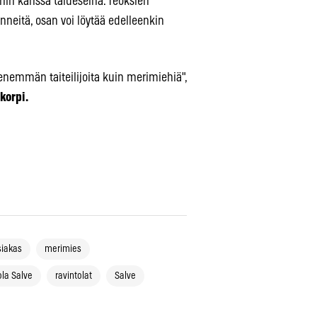
onin kanssa taideseinä. Teoksien
enneitä, osan voi löytää edelleenkin
enemmän taiteilijoita kuin merimiehiä",
korpi.
siakas
merimies
ola Salve
ravintolat
Salve