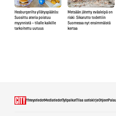
Hesburgerilta yllätyspäätös:
Metsään jätetty eväsleipä on
Suosittu ateria poistuu
riski: Sikarutto todettiin
myynnistä – tilalle kaikille
Suomessa nyt ensimmäistä
tarkoitettu uutuus
kertaa
Yhteystiedot
Mediatiedot
Työpaikat
Tilaa uutiskirje
Ohjeet
Pala