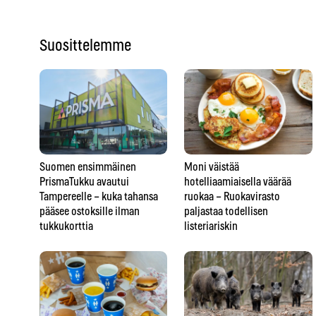
Suosittelemme
Suomen ensimmäinen
Moni väistää
PrismaTukku avautui
hotelliaamiaisella väärää
Tampereelle – kuka tahansa
ruokaa – Ruokavirasto
pääsee ostoksille ilman
paljastaa todellisen
tukkukorttia
listeriariskin