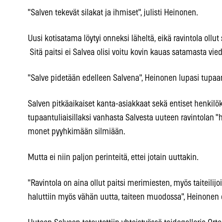
"Salven tekevät silakat ja ihmiset", julisti Heinonen.
Uusi kotisatama löytyi onneksi läheltä, eikä ravintola ollut
Sitä paitsi ei Salvea olisi voitu kovin kauas satamasta vied
"Salve pidetään edelleen Salvena", Heinonen lupasi tupa
Salven pitkäaikaiset kanta-asiakkaat sekä entiset henkilö
tupaantuliaisillaksi vanhasta Salvesta uuteen ravintolan "
monet pyyhkimään silmiään.
Mutta ei niin paljon perinteitä, ettei jotain uuttakin.
"Ravintola on aina ollut paitsi merimiesten, myös taiteilijoi
haluttiin myös vähän uutta, taiteen muodossa", Heinonen es