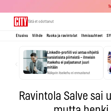
T
Skip
Tätä et odottanut
to
content
Etusivu
Viihde
Ruoka ja ravintolat
Ihmissuhteet
SY
LinkedIn-profiili voi antaa vihjeitä
narsistisista piirteistä – ilmeisin
‹
itsekehu ei paljastanut juuri
mitään
Näkyvin itsekehu ei ennustanut
narsistisia piirteitä.
Ravintola Salve sai 
mutta henki