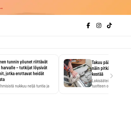
 →
en tunnin yöunet riittävät
Takuu päättyi, myyjän
 harvalle – tutkijat löysivät
näin pitkään kodinko
›
it, jotka erottavat heidät
kestää
sta
Lakisääteinen virhevast
ihmisistä nukkuu neljä tuntia ja
tuotteen oletetun kestoi
ilti…