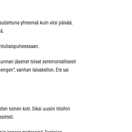
 suljettuna yhteensä kuin viisi päivää.
ä.
antuliaispuheessaan.
kunnan jäsenet toivat seremoniallisesti
hengen", vanhan laivakellon. Ele sai
den toinen koti. Siksi uusiin tiloihin
itteli.