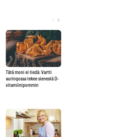
‹
›
Tätä moni ei tiedä: Vartti
Yksi unohdettu tabletti voi
Pal
auringossa tekee sienestä D-
pilata Suomen marjametsät –
ko
vitamiinipommin
tästä yllättävästä syystä saat
ens
yhä syödä mustikan suoraan
mättäältä