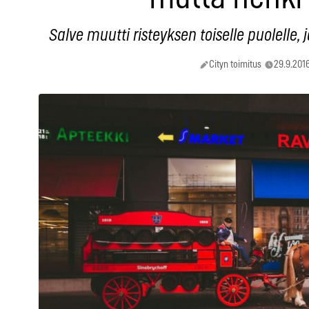
Salve muutti risteyksen toiselle puolelle,
Cityn toimitus
29.9.2016