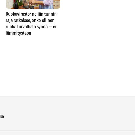
Ruokavirasto: neljän tunnin
Elintarviketutkijat: nämä
Ka
raja ratkaisee, onko eilinen
ruoat kestävät pakastimen —
rav
ruoka turvallista syödä — ei
ja nämä viisi tuhoutuvat
49
lämmitystapa
lopullisesti
syy
va
ute