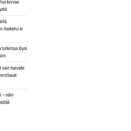
utus korvaa
ystä
eitä
in itsekehu ei
a tutkimus löysi
iin
 vain harvalle
a erottavat
i – näin
estää