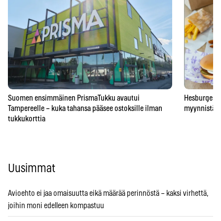
Suomen ensimmäinen PrismaTukku avautui
Hesburgerilt
Tampereelle – kuka tahansa pääsee ostoksille ilman
myynnistä – 
tukkukorttia
Uusimmat
Avioehto ei jaa omaisuutta eikä määrää perinnöstä – kaksi virhettä,
joihin moni edelleen kompastuu