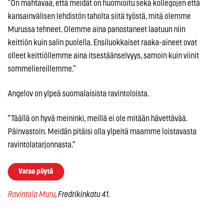
”On mahtavaa, että meidät on huomioitu sekä kollegojen että
kansainvälisen lehdistön taholta siitä työstä, mitä olemme
Murussa tehneet. Olemme aina panostaneet laatuun niin
keittiön kuin salin puolella. Ensiluokkaiset raaka-aineet ovat
olleet keittiöllemme aina itsestäänselvyys, samoin kuin viinit
sommeliereillemme.”
Angelov on ylpeä suomalaisista ravintoloista.
"Täällä on hyvä meininki, meillä ei ole mitään hävettävää.
Päinvastoin. Meidän pitäisi olla ylpeitä maamme loistavasta
ravintolatarjonnasta."
Varaa pöytä
Ravintola Muru
, Fredrikinkatu 41.