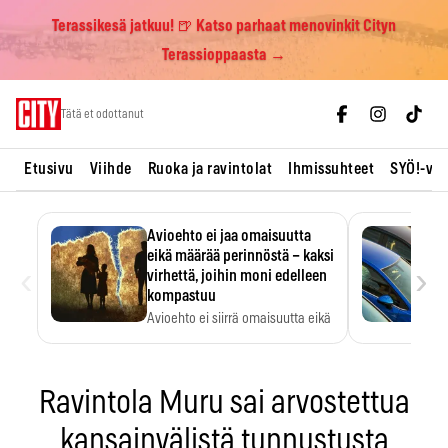
Terassikesä jatkuu! 🍺 Katso parhaat menovinkit Cityn
Terassioppaasta →
Skip
Tätä et odottanut
to
content
Etusivu
Viihde
Ruoka ja ravintolat
Ihmissuhteet
SYÖ!-vii
Avioehto ei jaa omaisuutta
eikä määrää perinnöstä – kaksi
‹
›
virhettä, joihin moni edelleen
kompastuu
Avioehto ei siirrä omaisuutta eikä
ratkaise perintöasioita.
Ravintola Muru sai arvostettua
kansainvälistä tunnustusta