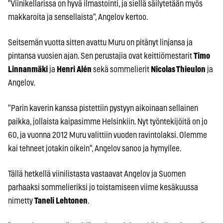
"Viinikellarissa on hyvä ilmastointi, ja siellä säilytetään myös
makkaroita ja sensellaista", Angelov kertoo.
Seitsemän vuotta sitten avattu Muru on pitänyt linjansa ja
pintansa vuosien ajan. Sen perustajia ovat keittiömestarit
Timo
Linnanmäki
ja
Henri Alén
sekä sommelierit
Nicolas Thieulon
ja
Angelov.
"Parin kaverin kanssa pistettiin pystyyn aikoinaan sellainen
paikka, jollaista kaipasimme Helsinkiin. Nyt työntekijöitä on jo
60, ja vuonna 2012 Muru valittiin vuoden ravintolaksi. Olemme
kai tehneet jotakin oikein", Angelov sanoo ja hymyilee.
Tällä hetkellä viinilistasta vastaavat Angelov ja Suomen
parhaaksi sommelieriksi jo toistamiseen viime kesäkuussa
nimetty
Taneli Lehtonen
.