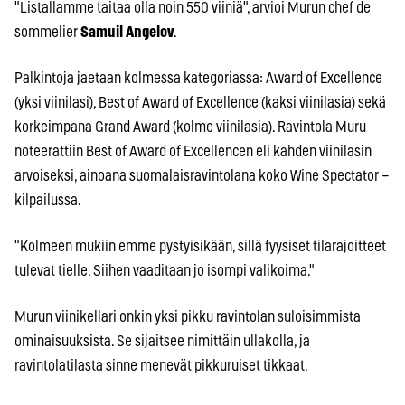
"Listallamme taitaa olla noin 550 viiniä", arvioi Murun chef de
sommelier
Samuil Angelov
.
Palkintoja jaetaan kolmessa kategoriassa: Award of Excellence
(yksi viinilasi), Best of Award of Excellence (kaksi viinilasia) sekä
korkeimpana Grand Award (kolme viinilasia). Ravintola Muru
noteerattiin Best of Award of Excellencen eli kahden viinilasin
arvoiseksi, ainoana suomalaisravintolana koko Wine Spectator –
kilpailussa.
"Kolmeen mukiin emme pystyisikään, sillä fyysiset tilarajoitteet
tulevat tielle. Siihen vaaditaan jo isompi valikoima."
Murun viinikellari onkin yksi pikku ravintolan suloisimmista
ominaisuuksista. Se sijaitsee nimittäin ullakolla, ja
ravintolatilasta sinne menevät pikkuruiset tikkaat.