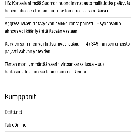
HS: Korjaaja nimeää Suomen huonoimmat automallit, jotka päätyvät
hänen pihalleen turhan nuorina: tämä kallis osa ratkaisee
Aggressiivisen rintasyövän heikko kohta paljastui – syöpäsolun
ahneus voi kääntyä sitä itseään vastaan
Korvien soiminen voi liittyä myös leukaan – 47 349 ihmisen aineisto
paljasti vahvan yhteyden
Tämän moni ymmärtää väärin virtsankarkailusta – uusi
hoitosuositus nimeää tehokkaimman keinon
Kumppanit
Deitti.net
TableOnline