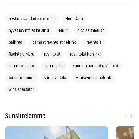
best of award of excellence
Henri Alen
hyvät ravintolat helsinki
Muru
nicolas thieulon
palkinto
parhaat ravintolat helsinki
ravintola
Ravintola Muru
ravintolat
ravintolat helsinki
samuil angelov
sommelier
suomen parhaat ravintolat
taneli lehtonen
viiniravintola
viiniravintola helsinki
wine spectator
‹
›
Suosittelemme