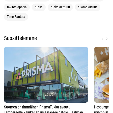
ravintolapäivä
ruoka
ruokakulttuuri
suomalaisuus
Timo Santala
‹
›
Suosittelemme
Suomen ensimmäinen PrismaTukku avautui
Hesburgerilt
Tampereelle – kuka tahansa pääsee ostoksille ilman
myynnistä – 