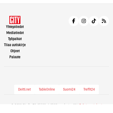
Yhteystiedot
Mediatiedot
Työpaikat
Tilaa uutiskirje
Ohjeet
Palaute
Deitti.net
TableOnline
Suomi24
Treffit24
© 2026 City.fi - Räväkkää sisältöä vuodesta -86 |
Evästeasetukset