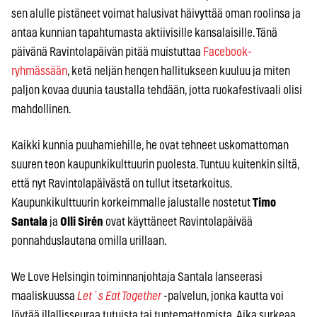
sen alulle pistäneet voimat halusivat häivyttää oman roolinsa ja
antaa kunnian tapahtumasta aktiivisille kansalaisille. Tänä
päivänä Ravintolapäivän pitää muistuttaa
Facebook-
ryhmässään
, ketä neljän hengen hallitukseen kuuluu ja miten
paljon kovaa duunia taustalla tehdään, jotta ruokafestivaali olisi
mahdollinen.
Kaikki kunnia puuhamiehille, he ovat tehneet uskomattoman
suuren teon kaupunkikulttuurin puolesta. Tuntuu kuitenkin siltä,
että nyt Ravintolapäivästä on tullut itsetarkoitus.
Kaupunkikulttuurin korkeimmalle jalustalle nostetut
Timo
Santala
ja
Olli Sirén
ovat käyttäneet Ravintolapäivää
ponnahduslautana omilla urillaan.
We Love Helsingin toiminnanjohtaja Santala lanseerasi
maaliskuussa
Let´s Eat Together
-palvelun, jonka kautta voi
löytää illallisseuraa tutuista tai tuntemattomista. Aika surkeaa,