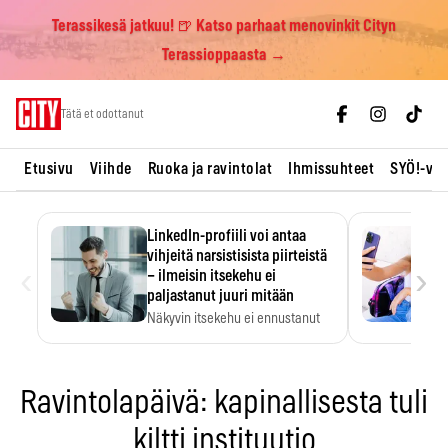
Terassikesä jatkuu! 🍺 Katso parhaat menovinkit Cityn
Terassioppaasta →
Skip
Tätä et odottanut
to
content
Etusivu
Viihde
Ruoka ja ravintolat
Ihmissuhteet
SYÖ!-vii
LinkedIn-profiili voi antaa
vihjeitä narsistisista piirteistä
‹
›
– ilmeisin itsekehu ei
paljastanut juuri mitään
Näkyvin itsekehu ei ennustanut
narsistisia piirteitä.
Ravintolapäivä: kapinallisesta tuli
kiltti instituutio