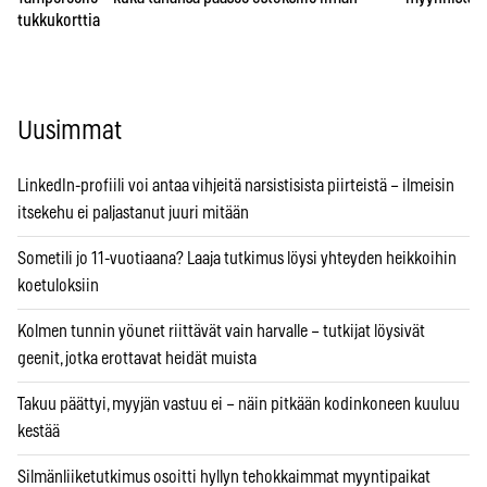
tukkukorttia
Uusimmat
LinkedIn-profiili voi antaa vihjeitä narsistisista piirteistä – ilmeisin
itsekehu ei paljastanut juuri mitään
Sometili jo 11-vuotiaana? Laaja tutkimus löysi yhteyden heikkoihin
koetuloksiin
Kolmen tunnin yöunet riittävät vain harvalle – tutkijat löysivät
geenit, jotka erottavat heidät muista
Takuu päättyi, myyjän vastuu ei – näin pitkään kodinkoneen kuuluu
kestää
Silmänliiketutkimus osoitti hyllyn tehokkaimmat myyntipaikat