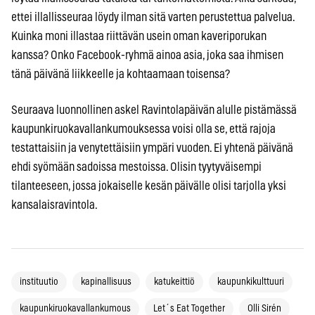
ettei illallisseuraa löydy ilman sitä varten perustettua palvelua.
Kuinka moni illastaa riittävän usein oman kaveriporukan
kanssa? Onko Facebook-ryhmä ainoa asia, joka saa ihmisen
tänä päivänä liikkeelle ja kohtaamaan toisensa?
Seuraava luonnollinen askel Ravintolapäivän alulle pistämässä
kaupunkiruokavallankumouksessa voisi olla se, että rajoja
testattaisiin ja venytettäisiin ympäri vuoden. Ei yhtenä päivänä
ehdi syömään sadoissa mestoissa. Olisin tyytyväisempi
tilanteeseen, jossa jokaiselle kesän päivälle olisi tarjolla yksi
kansalaisravintola.
instituutio
kapinallisuus
katukeittiö
kaupunkikulttuuri
kaupunkiruokavallankumous
Let´s Eat Together
Olli Sirén