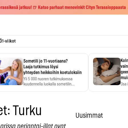
erassikesä jatkuu! 🍺 Katso parhaat menovinkit Cityn Terassioppaasta
Ö!-viikot
Kolm
Sometili jo 11-vuotiaana?
vain
Laaja tutkimus löysi
geen
yhteyden heikkoihin koetuloksiin
mui
Yli 5 000 nuoren tutkimuksessa
kuudennella luokalla sometilin…
Osa 
voi s
et: Turku
Uusimmat
rissa perjantai-illat ovat