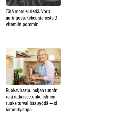
Tätä moni ei tiedä: Vartti
Yksi unohdettu tabletti voi
Pal
auringossa tekee sienestä D-
pilata Suomen marjametsät –
ko
vitamiinipommin
tästä yllättävästä syystä saat
ens
yhä syödä mustikan suoraan
mättäältä
Ruokavirasto: neljän tunnin
Elintarviketutkijat: nämä
Ka
raja ratkaisee, onko eilinen
ruoat kestävät pakastimen —
rav
ruoka turvallista syödä — ei
ja nämä viisi tuhoutuvat
49
lämmitystapa
lopullisesti
syy
va