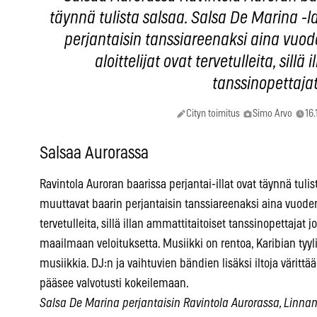
täynnä tulista salsaa. Salsa De Marina -la
perjantaisin tanssiareenaksi aina vuo
aloittelijat ovat tervetulleita, sillä
tanssinopettaj
Cityn toimitus
Simo Arvo
16.
Salsaa Aurorassa
Ravintola Auroran baarissa perjantai-illat ovat täynnä tulist
muuttavat baarin perjantaisin tanssiareenaksi aina vuoden
tervetulleita, sillä illan ammattitaitoiset tanssinopettajat 
maailmaan veloituksetta. Musiikki on rentoa, Karibian tyyl
musiikkia. DJ:n ja vaihtuvien bändien lisäksi iltoja värittää
pääsee valvotusti kokeilemaan.
Salsa De Marina perjantaisin Ravintola Aurorassa, Linna