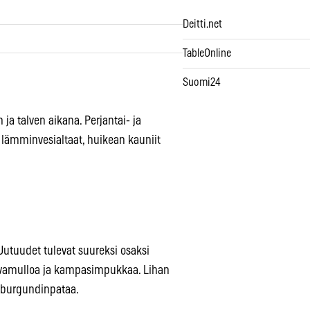
Deitti.net
TableOnline
Suomi24
ja talven aikana. Perjantai- ja
 lämminvesialtaat, huikean kauniit
Uutuudet tulevat suureksi osaksi
juovamulloa ja kampasimpukkaa. Lihan
 burgundinpataa.