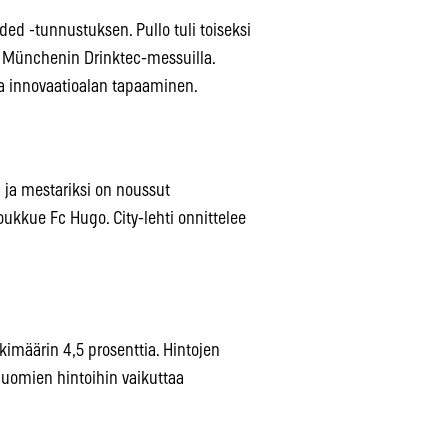
ed -tunnustuksen. Pullo tuli toiseksi
a Münchenin Drinktec-messuilla.
a innovaatioalan tapaaminen.
 ja mestariksi on noussut
ukkue Fc Hugo. City-lehti onnittelee
imäärin 4,5 prosenttia. Hintojen
juomien hintoihin vaikuttaa