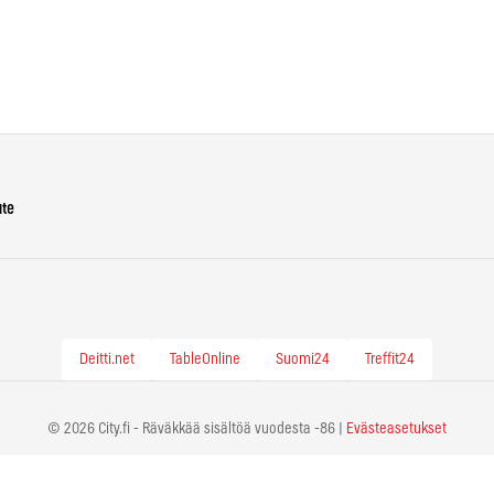
ute
Deitti.net
TableOnline
Suomi24
Treffit24
© 2026 City.fi - Räväkkää sisältöä vuodesta -86 |
Evästeasetukset