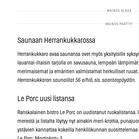
Saunaan Herrankukkarossa
Herrankukkaro avaa saunansa ovet myös yksityisille syksyn 
lauantai-iltaisin tarjolla on savusauna, lempeän lämpimät
merimaisemat ja emäntien valmistamat herkulliset ruuat.
Herrankukkaron saunaillat 56 e/hlö, sis. saaristopöydän.
Le Porc uusi listansa
Ranskalainen bistro Le Porc on uudistanut ruokalistansa. 
merestä ja listalta löytyy nyt ainakin meri-krottia, puna
ystävien kannattaa kokeilla henkilökunnan suosittelemaa
Le Porc, Martinkatu 3