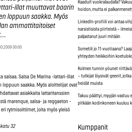
Kaaduit vuokralaudalla? Vaku
ttari-illat muuttavat baarin
hoidon, mutta ei palkanmenet
den loppuun saakka. Myös
LinkedIn-profiili voi antaa vihj
 illan ammattitaitoiset
narsistisista piirteistä – ilmeis
at…
paljastanut juuri mitään
10.2009 00:00
Sometili jo 11-vuotiaana? Laaj
yhteyden heikkoihin koetuloks
Kolmen tunnin yöunet riittävät
– tutkijat löysivät geenit, jotk
a salsaa. Salsa De Marina -lattari-illat
heidät muista
 loppuun saakka. Myös aloittelijat ovat
johdattavat asiakkaita lattaritanssien
Takuu päättyi, myyjän vastuu e
istä marenque, salsa- ja reggaeton -
pitkään kodinkoneen kuuluu k
 eri rytmisoittimet, joita myös yleisö
nkatu 32
Kumppanit