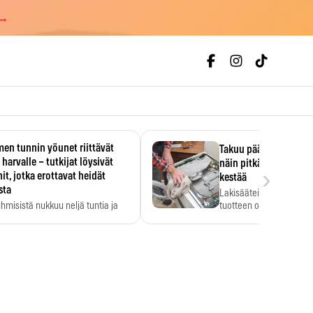
 →
en tunnin yöunet riittävät
Takuu päättyi, myyjän
 harvalle – tutkijat löysivät
näin pitkään kodinko
›
it, jotka erottavat heidät
kestää
sta
Lakisääteinen virhevast
ihmisistä nukkuu neljä tuntia ja
tuotteen oletetun kestoi
ilti…