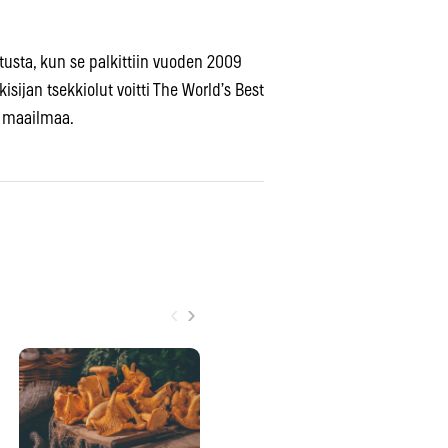
tusta, kun se palkittiin vuoden 2009
jan tsekkiolut voitti The World’s Best
ta maailmaa.
‹
›