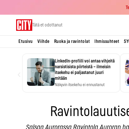
T
Skip
Tätä et odottanut
to
content
Etusivu
Viihde
Ruoka ja ravintolat
Ihmissuhteet
SY
LinkedIn-profiili voi antaa vihjeitä
narsistisista piirteistä – ilmeisin
‹
itsekehu ei paljastanut juuri
mitään
Näkyvin itsekehu ei ennustanut
narsistisia piirteitä.
Ravintolauutis
Salsaa Aurorassa Ravintola Auroran baa