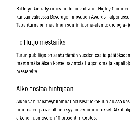
Batteryn kierrätysmuovipullo on voittanut Highly Commend
kansainvälisessä Beverage Innovation Awards -kilpailuss
Tapahtuma on maailman suurin juoma-alan teknologia- j
Fc Hugo mestariksi
Turun pubiliiga on saatu tämän vuoden osalta päätökseen
martinmäkeläisen kortteliravintola Hugon oma jalkapallojo
mestareita.
Alko nostaa hintojaan
Alkon vähittäismyyntihinnat nousivat lokakuun alussa kesk
muutosten pääasiallinen syy on veronmuutokset. Alkoholi
alkoholijuomaveron 10 prosentin korotus.