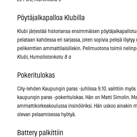
Pöytäjalkapalloa Klubilla
Klubi järjestää historiansa ensimmäisen pöytäjalkapallotu
pelataan kahdessa eri sarjassa, joten sopivia pelejä löytyy 
pelikenttien ammattilaisillekin. Pelimuotona toimii nelinpe
Klubi, Humalistonkatu 8 a
Pokeritulokas
City-lehden Kaupungin paras -juhlissa 9.10. valittiin myö
kaupungin paras -pokeritulokas. Hän on Matti Simolin. Mat
ammattikorkeakoulussa insinööriksi. Hän uskoo ainakin m
olevan pelaamisessa hyötyä.
Battery palkittiin