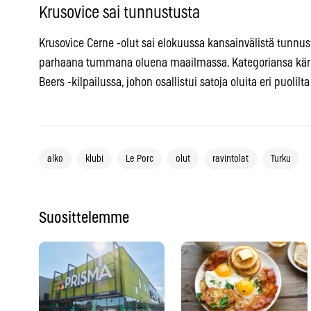
Krusovice sai tunnustusta
Krusovice Cerne -olut sai elokuussa kansainvälistä tunnus
parhaana tummana oluena maailmassa. Kategoriansa kärkisi
Beers -kilpailussa, johon osallistui satoja oluita eri puolil
alko
klubi
Le Porc
olut
ravintolat
Turku
Suosittelemme