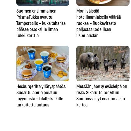
Suomen ensimmäinen
Moni väistää
PrismaTukku avautui
hotelliaamiaisella väärää
Tampereelle – kuka tahansa
ruokaa – Ruokavirasto
pääsee ostoksille ilman
paljastaa todellisen
tukkukorttia
listeriariskin
Hesburgerilta yllätyspäätös:
Metsään jätetty eväsleipä on
Suosittu ateria poistuu
riski: Sikarutto todettiin
myynnistä – tilalle kaikille
Suomessa nyt ensimmäistä
tarkoitettu uutuus
kertaa