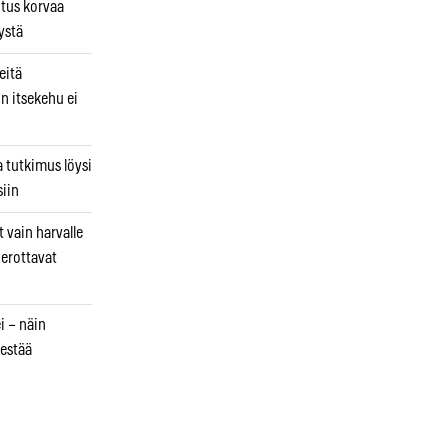
utus korvaa
ystä
eitä
in itsekehu ei
a tutkimus löysi
iin
 vain harvalle
a erottavat
i – näin
estää