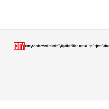
Yhteystiedot
Mediatiedot
Työpaikat
Tilaa uutiskirje
Ohjeet
Pala