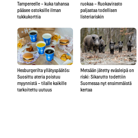
Tampereelle – kuka tahansa
ruokaa – Ruokavirasto
pääsee ostoksille ilman
paljastaa todellisen
tukkukorttia
listeriariskin
Hesburgerilta yllätyspäätös:
Metsään jätetty eväsleipä on
Suosittu ateria poistuu
riski: Sikarutto todettiin
myynnistä – tilalle kaikille
Suomessa nyt ensimmäistä
tarkoitettu uutuus
kertaa