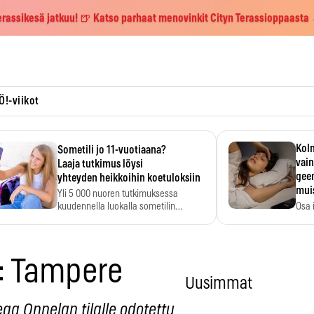
erassikesä jatkuu! 🍺 Katso parhaat menovinkit Cityn Terassioppaasta
Ö!-viikot
Kolm
Sometili jo 11-vuotiaana?
vain
Laaja tutkimus löysi
geen
yhteyden heikkoihin koetuloksiin
mui
Yli 5 000 nuoren tutkimuksessa
kuudennella luokalla sometilin…
Osa 
voi s
t: Tampere
Uusimmat
eaa Onnelan tilalle odotettu