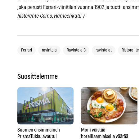
joka perusti Ferrari-viinitilan vuonna 1902 ja tuotti ensimmä
Ristorante Como, Hämeenkatu 7
Ferrari
ravintola
Ravintola C
ravintolat
Ristorant
Suosittelemme
Suomen ensimmäinen
Moni väistää
PrismaTukku avautui
hotelliaamiaisella väärää