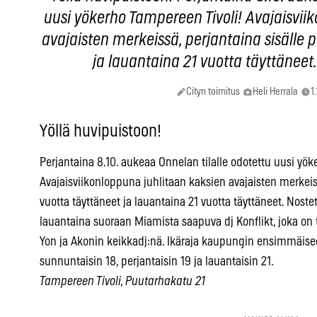
uusi yökerho Tampereen Tivoli! Avajaisvii
avajaisten merkeissä, perjantaina sisälle 
ja lauantaina 21 vuotta täyttäneet
Cityn toimitus
Heli Herrala
1
Yöllä huvipuistoon!
Perjantaina 8.10. aukeaa Onnelan tilalle odotettu uusi yök
Avajaisviikonloppuna juhlitaan kaksien avajaisten merkeiss
vuotta täyttäneet ja lauantaina 21 vuotta täyttäneet. Nostet
lauantaina suoraan Miamista saapuva dj Konflikt, joka o
Yon ja Akonin keikkadj:nä. Ikäraja kaupungin ensimmäisee
sunnuntaisin 18, perjantaisin 19 ja lauantaisin 21.
Tampereen Tivoli, Puutarhakatu 21