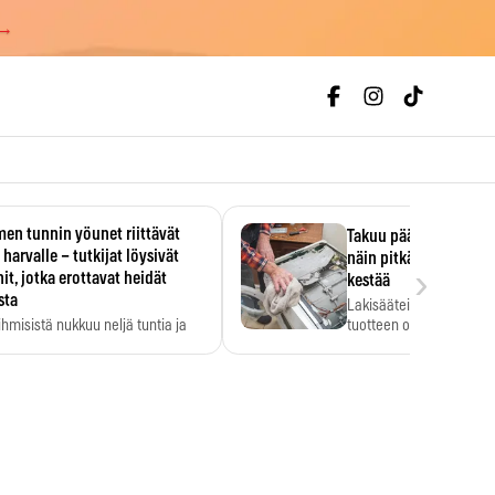
 →
en tunnin yöunet riittävät
Takuu päättyi, myyjän
 harvalle – tutkijat löysivät
näin pitkään kodinko
›
it, jotka erottavat heidät
kestää
sta
Lakisääteinen virhevast
ihmisistä nukkuu neljä tuntia ja
tuotteen oletetun kestoi
ilti…