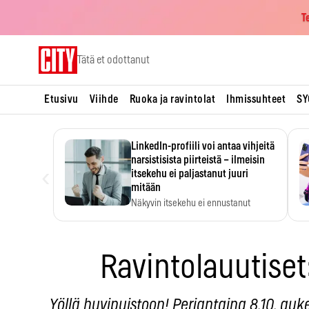
T
Skip
Tätä et odottanut
to
content
Etusivu
Viihde
Ruoka ja ravintolat
Ihmissuhteet
SY
LinkedIn-profiili voi antaa vihjeitä
narsistisista piirteistä – ilmeisin
‹
itsekehu ei paljastanut juuri
mitään
Näkyvin itsekehu ei ennustanut
narsistisia piirteitä.
Ravintolauutise
Yöllä huvipuistoon! Perjantaina 8.10. auk