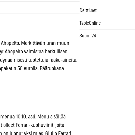
Deitti.net
TableOnline
Suomi24
ki Ahopelto. Merkittävän uran muun
t Ahopelto valmistaa herkullisen
odynaamisesti tuotettuja raaka-aineita.
paketin 50 eurolla. Pääruokana
menua 10.10. asti. Menu sisältää
 olleet Ferrari-kuohuviinit, joita
on luonut yksi mies, Giulio Ferrari,