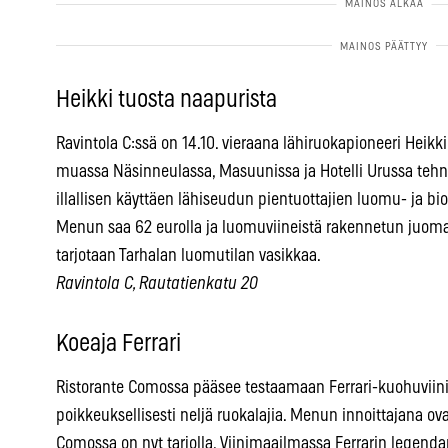
Heikki tuosta naapurista
Ravintola C:ssä on 14.10. vieraana lähiruokapioneeri Heik
muassa Näsinneulassa, Masuunissa ja Hotelli Urussa tehny
illallisen käyttäen lähiseudun pientuottajien luomu- ja bi
Menun saa 62 eurolla ja luomuviineistä rakennetun juoma
tarjotaan Tarhalan luomutilan vasikkaa.
Ravintola C, Rautatienkatu 20
Koeaja Ferrari
Ristorante Comossa pääsee testaamaan Ferrari-kuohuviini
poikkeuksellisesti neljä ruokalajia. Menun innoittajana ovat
Comossa on nyt tarjolla. Viinimaailmassa Ferrarin legendan 