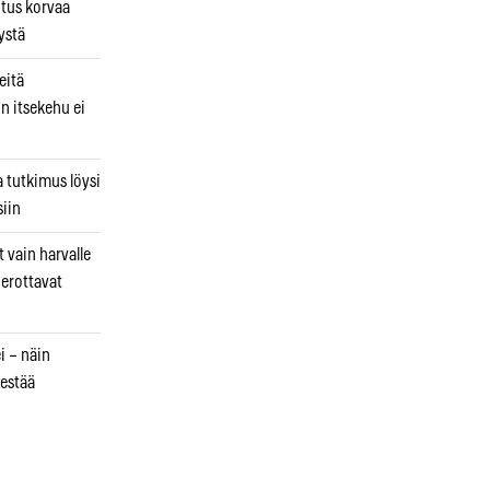
utus korvaa
ystä
eitä
in itsekehu ei
a tutkimus löysi
iin
 vain harvalle
a erottavat
i – näin
estää