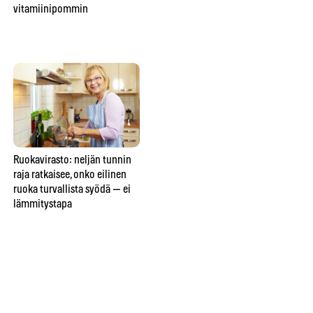
vitamiinipommin
tästä yllättävästä syystä saat
ens
yhä syödä mustikan suoraan
mättäältä
Ruokavirasto: neljän tunnin
Elintarviketutkijat: nämä
Ka
raja ratkaisee, onko eilinen
ruoat kestävät pakastimen —
rav
ruoka turvallista syödä — ei
ja nämä viisi tuhoutuvat
49
lämmitystapa
lopullisesti
syy
va