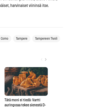
iset, harvinaiset viininsä itse.
e Como
Tampere
Tampereen Tivoli
‹
›
Tätä moni ei tiedä: Vartti
Yksi unohdettu tabletti voi
Pal
auringossa tekee sienestä D-
pilata Suomen marjametsät –
ko