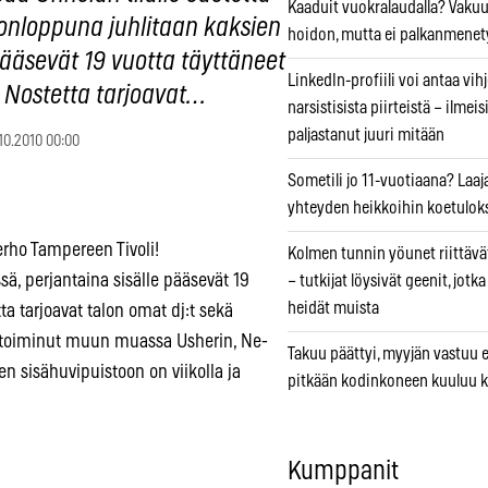
Kaaduit vuokralaudalla? Vaku
konloppuna juhlitaan kaksien
hoidon, mutta ei palkanmenet
pääsevät 19 vuotta täyttäneet
LinkedIn-profiili voi antaa vihj
. Nostetta tarjoavat…
narsistisista piirteistä – ilmeis
paljastanut juuri mitään
.10.2010 00:00
Sometili jo 11-vuotiaana? Laaj
yhteyden heikkoihin koetuloks
erho Tampereen Tivoli!
Kolmen tunnin yöunet riittävät
ä, perjantaina sisälle pääsevät 19
– tutkijat löysivät geenit, jotk
heidät muista
ta tarjoavat talon omat dj:t sekä
n toiminut muun muassa Usherin, Ne-
Takuu päättyi, myyjän vastuu e
n sisähuvipuistoon on viikolla ja
pitkään kodinkoneen kuuluu k
Kumppanit