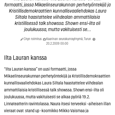
formaatti, jossa Mikaelinseurakunnan perhetyöntekijä ja
Kristillisdemokraattien kunnallisvaaliehdokas Laura
Siltala haastattelee viihdealan ammattilaisia
kristillisessä talk showssa. Shown ensi-ilta oli
joulukuussa, mutta vakituisesti se…
Cityn toimitus
Kaarinan seurakuntayhtymä, Turun
20.2.2009 00:00
Ilta Lauran kanssa
“Ilta Lauran kanssa” on uusi formaatti, jossa
Mikaelinseurakunnan perhetyöntekijä ja Kristillisdemokraattien
kunnallisvaaliehdokas Laura Siltala haastattelee viihdealan
ammattilaisia kristillisessä talk showssa. Shown ensi-ilta oli
joulukuussa, mutta vakituisesti se alkaa pyöriä 19.2.
Linnateatterin ravintolassa. Naura itsesi terveeksi -aiheisen illan
vieraat ovat stand up -koomikko Mikko Vaismaa ja