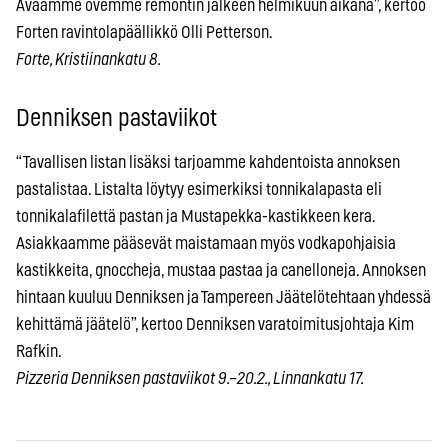
Avaamme ovemme remontin jälkeen helmikuun aikana”, kertoo
Forten ravintolapäällikkö Olli Petterson.
Forte, Kristiinankatu 8.
Denniksen pastaviikot
“Tavallisen listan lisäksi tarjoamme kahdentoista annoksen
pastalistaa. Listalta löytyy esimerkiksi tonnikalapasta eli
tonnikalafilettä pastan ja Mustapekka-kastikkeen kera.
Asiakkaamme pääsevät maistamaan myös vodkapohjaisia
kastikkeita, gnoccheja, mustaa pastaa ja canelloneja. Annoksen
hintaan kuuluu Denniksen ja Tampereen Jäätelötehtaan yhdessä
kehittämä jäätelö”, kertoo Denniksen varatoimitusjohtaja Kim
Rafkin.
Pizzeria Denniksen pastaviikot 9.–20.2., Linnankatu 17.