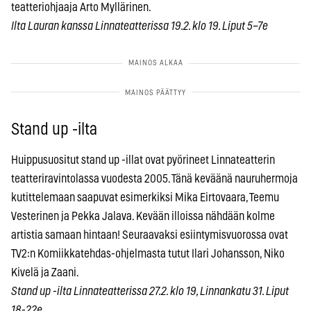
teatteriohjaaja Arto Myllärinen.
Ilta Lauran kanssa Linnateatterissa 19.2. klo 19. Liput 5–7e
Stand up -ilta
Huippusuositut stand up -illat ovat pyörineet Linnateatterin
teatteriravintolassa vuodesta 2005. Tänä keväänä nauruhermoja
kutittelemaan saapuvat esimerkiksi Mika Eirtovaara, Teemu
Vesterinen ja Pekka Jalava. Kevään illoissa nähdään kolme
artistia samaan hintaan! Seuraavaksi esiintymisvuorossa ovat
TV2:n Komiikkatehdas-ohjelmasta tutut Ilari Johansson, Niko
Kivelä ja Zaani.
Stand up -ilta Linnateatterissa 27.2. klo 19, Linnankatu 31. Liput
18-22e.