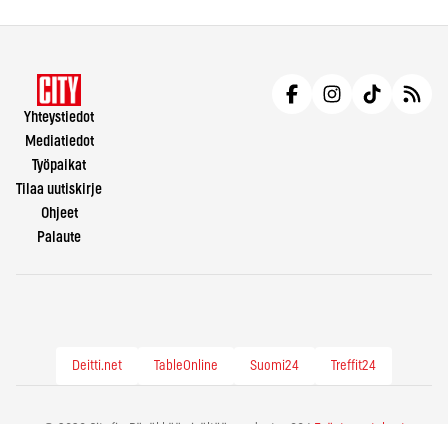
Yhteystiedot
Mediatiedot
Työpaikat
Tilaa uutiskirje
Ohjeet
Palaute
Deitti.net
TableOnline
Suomi24
Treffit24
© 2026 City.fi - Räväkkää sisältöä vuodesta -86 |
Evästeasetukset