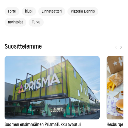
Forte
klubi
Linnateatteri
Pizzeria Dennis
ravintolat
Turku
‹
›
Suosittelemme
Suomen ensimmäinen PrismaTukku avautui
Hesburgerilt