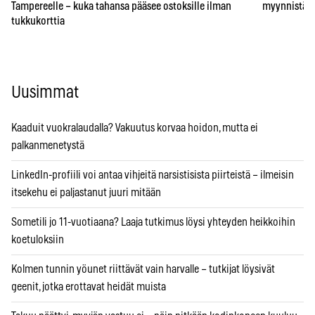
Tampereelle – kuka tahansa pääsee ostoksille ilman
myynnistä – 
tukkukorttia
Uusimmat
Kaaduit vuokralaudalla? Vakuutus korvaa hoidon, mutta ei
palkanmenetystä
LinkedIn-profiili voi antaa vihjeitä narsistisista piirteistä – ilmeisin
itsekehu ei paljastanut juuri mitään
Sometili jo 11-vuotiaana? Laaja tutkimus löysi yhteyden heikkoihin
koetuloksiin
Kolmen tunnin yöunet riittävät vain harvalle – tutkijat löysivät
geenit, jotka erottavat heidät muista