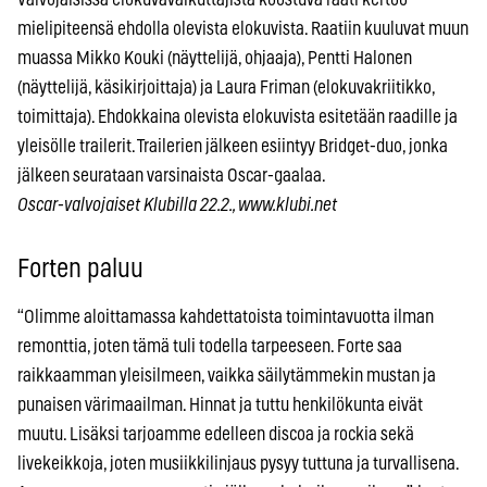
mielipiteensä ehdolla olevista elokuvista. Raatiin kuuluvat muun
muassa Mikko Kouki (näyttelijä, ohjaaja), Pentti Halonen
(näyttelijä, käsikirjoittaja) ja Laura Friman (elokuvakriitikko,
toimittaja). Ehdokkaina olevista elokuvista esitetään raadille ja
yleisölle trailerit. Trailerien jälkeen esiintyy Bridget-duo, jonka
jälkeen seurataan varsinaista Oscar-gaalaa.
Oscar-valvojaiset Klubilla 22.2., www.klubi.net
Forten paluu
“Olimme aloittamassa kahdettatoista toimintavuotta ilman
remonttia, joten tämä tuli todella tarpeeseen. Forte saa
raikkaamman yleisilmeen, vaikka säilytämmekin mustan ja
punaisen värimaailman. Hinnat ja tuttu henkilökunta eivät
muutu. Lisäksi tarjoamme edelleen discoa ja rockia sekä
livekeikkoja, joten musiikkilinjaus pysyy tuttuna ja turvallisena.