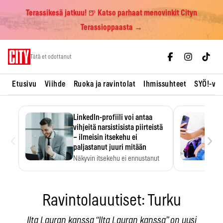
Terassikesä jatkuu! 🍺 Katso parhaat menovinkit Cityn
Terassioppaasta →
Skip
Tätä et odottanut
to
content
Etusivu
Viihde
Ruoka ja ravintolat
Ihmissuhteet
SYÖ!-vii
LinkedIn-profiili voi antaa
vihjeitä narsistisista piirteistä
‹
›
– ilmeisin itsekehu ei
paljastanut juuri mitään
Näkyvin itsekehu ei ennustanut
narsistisia piirteitä.
Ravintolauutiset: Turku
Ilta Lauran kanssa “Ilta Lauran kanssa” on uusi