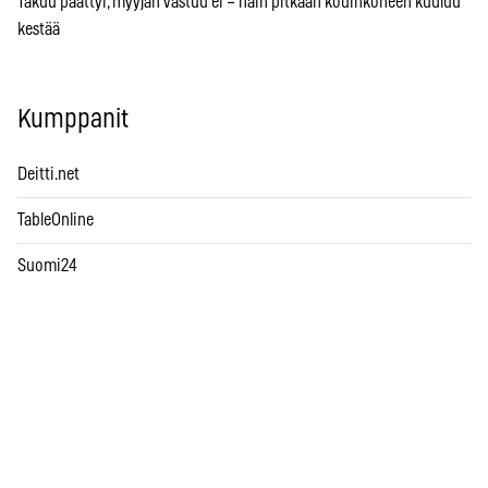
Takuu päättyi, myyjän vastuu ei – näin pitkään kodinkoneen kuuluu
kestää
Kumppanit
Deitti.net
TableOnline
Suomi24