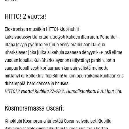
HITTO! 2 vuotta!
Elektronisen musiikin HITTO!-klubi juhlii
kaksivuotissynttäreitään, tietysti kahden illan ajan. Perjantai-
iltana levyjä pyörittelee Turun ensivierailullaan DJ-duo
Sharkslayer, joka julkaisi kehuja saaneen debyytti-EP:nsä viime
vuoden lopulla. Kun Sharkslayer on räjäyttänyt pankin, potin
saapuu lopullisesti korjaamaan kansainvälistä mainetta
niittänyt dj-kollektiivi Top Billin! Viikonlopun aikana kuullaan siis
dubsteppiä, hard dancea ja housea.
HITTO! 2 vuotta! Klubilla 27.-28.2., Humalistonkatu 8 A. Liput 12e.
Kosmoramassa Oscarit
Kinoklubi Kosmorama järjestää Oscar-valvojaiset Klubilla.
Valvojaisissa elokuvavaikuttajista koostuva raati kertoo