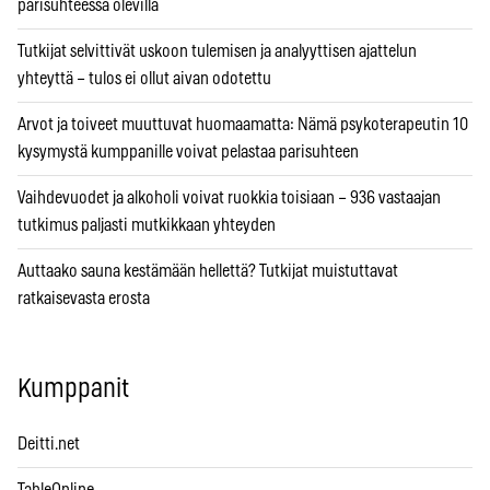
parisuhteessa olevilla
Tutkijat selvittivät uskoon tulemisen ja analyyttisen ajattelun
yhteyttä – tulos ei ollut aivan odotettu
Arvot ja toiveet muuttuvat huomaamatta: Nämä psykoterapeutin 10
kysymystä kumppanille voivat pelastaa parisuhteen
Vaihdevuodet ja alkoholi voivat ruokkia toisiaan – 936 vastaajan
tutkimus paljasti mutkikkaan yhteyden
Auttaako sauna kestämään hellettä? Tutkijat muistuttavat
ratkaisevasta erosta
Kumppanit
Deitti.net
TableOnline