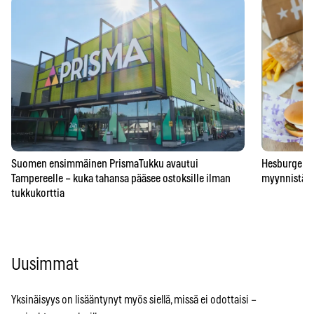
Suomen ensimmäinen PrismaTukku avautui
Hesburgerilt
Tampereelle – kuka tahansa pääsee ostoksille ilman
myynnistä – 
tukkukorttia
Uusimmat
Yksinäisyys on lisääntynyt myös siellä, missä ei odottaisi –