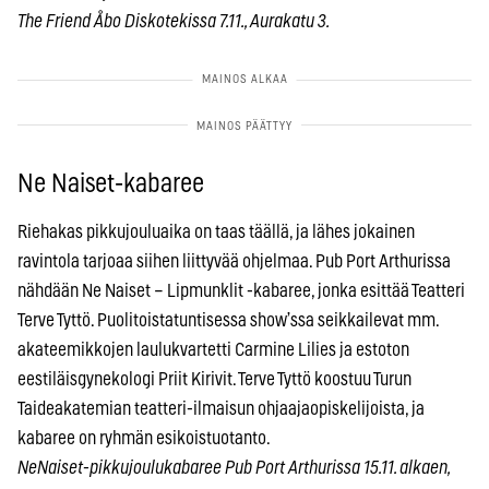
The Friend Åbo Diskotekissa 7.11., Aurakatu 3.
Ne Naiset-kabaree
Riehakas pikkujouluaika on taas täällä, ja lähes jokainen
ravintola tarjoaa siihen liittyvää ohjelmaa. Pub Port Arthurissa
nähdään Ne Naiset – Lipmunklit -kabaree, jonka esittää Teatteri
Terve Tyttö. Puolitoistatuntisessa show’ssa seikkailevat mm.
akateemikkojen laulukvartetti Carmine Lilies ja estoton
eestiläisgynekologi Priit Kirivit. Terve Tyttö koostuu Turun
Taideakatemian teatteri-ilmaisun ohjaajaopiskelijoista, ja
kabaree on ryhmän esikoistuotanto.
NeNaiset-pikkujoulukabaree Pub Port Arthurissa 15.11. alkaen,