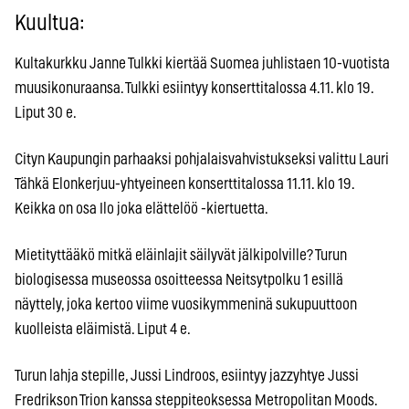
Kuultua:
Kultakurkku Janne Tulkki kiertää Suomea juhlistaen 10-vuotista
muusikonuraansa. Tulkki esiintyy konserttitalossa 4.11. klo 19.
Liput 30 e.
Cityn Kaupungin parhaaksi pohjalaisvahvistukseksi valittu Lauri
Tähkä Elonkerjuu-yhtyeineen konserttitalossa 11.11. klo 19.
Keikka on osa Ilo joka elättelöö -kiertuetta.
Mietityttääkö mitkä eläinlajit säilyvät jälkipolville? Turun
biologisessa museossa osoitteessa Neitsytpolku 1 esillä
näyttely, joka kertoo viime vuosikymmeninä sukupuuttoon
kuolleista eläimistä. Liput 4 e.
Turun lahja stepille, Jussi Lindroos, esiintyy jazzyhtye Jussi
Fredrikson Trion kanssa steppiteoksessa Metropolitan Moods.