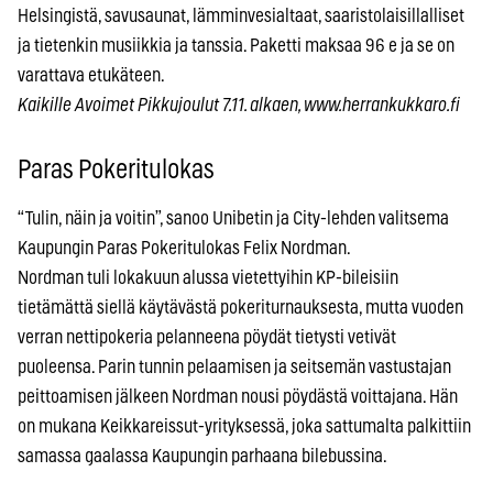
Helsingistä, savusaunat, lämminvesialtaat, saaristolaisillalliset
ja tietenkin musiikkia ja tanssia. Paketti maksaa 96 e ja se on
varattava etukäteen.
Kaikille Avoimet Pikkujoulut 7.11. alkaen, www.herrankukkaro.fi
Paras Pokeritulokas
“Tulin, näin ja voitin”, sanoo Unibetin ja City-lehden valitsema
Kaupungin Paras Pokeritulokas Felix Nordman.
Nordman tuli lokakuun alussa vietettyihin KP-bileisiin
tietämättä siellä käytävästä pokeriturnauksesta, mutta vuoden
verran nettipokeria pelanneena pöydät tietysti vetivät
puoleensa. Parin tunnin pelaamisen ja seitsemän vastustajan
peittoamisen jälkeen Nordman nousi pöydästä voittajana. Hän
on mukana Keikkareissut-yrityksessä, joka sattumalta palkittiin
samassa gaalassa Kaupungin parhaana bilebussina.