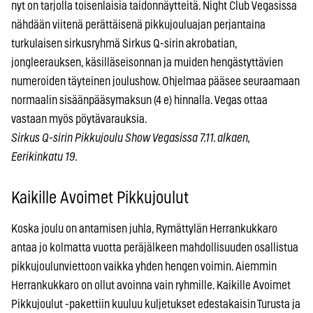
nyt on tarjolla toisenlaisia taidonnäytteitä. Night Club Vegasissa
nähdään viitenä perättäisenä pikkujouluajan perjantaina
turkulaisen sirkusryhmä Sirkus Q-sirin akrobatian,
jongleerauksen, käsilläseisonnan ja muiden hengästyttävien
numeroiden täyteinen joulushow. Ohjelmaa pääsee seuraamaan
normaalin sisäänpääsymaksun (4 e) hinnalla. Vegas ottaa
vastaan myös pöytävarauksia.
Sirkus Q-sirin Pikkujoulu Show Vegasissa 7.11. alkaen,
Eerikinkatu 19.
Kaikille Avoimet Pikkujoulut
Koska joulu on antamisen juhla, Rymättylän Herrankukkaro
antaa jo kolmatta vuotta peräjälkeen mahdollisuuden osallistua
pikkujoulunviettoon vaikka yhden hengen voimin. Aiemmin
Herrankukkaro on ollut avoinna vain ryhmille. Kaikille Avoimet
Pikkujoulut -pakettiin kuuluu kuljetukset edestakaisin Turusta ja