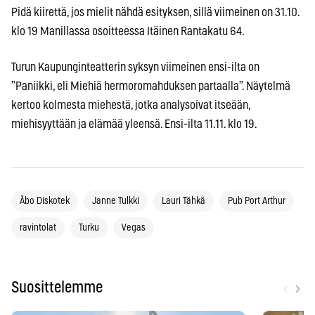
Pidä kiirettä, jos mielit nähdä esityksen, sillä viimeinen on 31.10.
klo 19 Manillassa osoitteessa Itäinen Rantakatu 64.
Turun Kaupunginteatterin syksyn viimeinen ensi-ilta on
”Paniikki, eli Miehiä hermoromahduksen partaalla”. Näytelmä
kertoo kolmesta miehestä, jotka analysoivat itseään,
miehisyyttään ja elämää yleensä. Ensi-ilta 11.11. klo 19.
Åbo Diskotek
Janne Tulkki
Lauri Tähkä
Pub Port Arthur
ravintolat
Turku
Vegas
‹
›
Suosittelemme