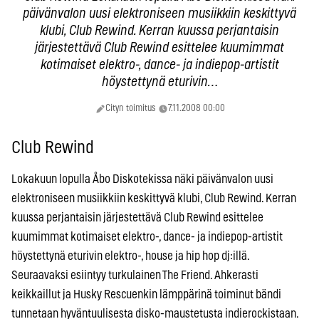
päivänvalon uusi elektroniseen musiikkiin keskittyvä
klubi, Club Rewind. Kerran kuussa perjantaisin
järjestettävä Club Rewind esittelee kuumimmat
kotimaiset elektro-, dance- ja indiepop-artistit
höystettynä eturivin…
Cityn toimitus
7.11.2008 00:00
Club Rewind
Lokakuun lopulla Åbo Diskotekissa näki päivänvalon uusi
elektroniseen musiikkiin keskittyvä klubi, Club Rewind. Kerran
kuussa perjantaisin järjestettävä Club Rewind esittelee
kuumimmat kotimaiset elektro-, dance- ja indiepop-artistit
höystettynä eturivin elektro-, house ja hip hop dj:illä.
Seuraavaksi esiintyy turkulainen The Friend. Ahkerasti
keikkaillut ja Husky Rescuenkin lämppärinä toiminut bändi
tunnetaan hyväntuulisesta disko-maustetusta indierockistaan.