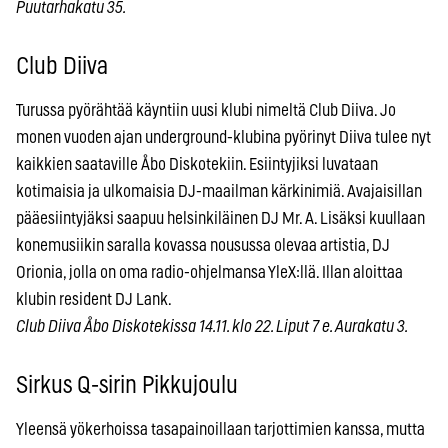
Puutarhakatu 35.
Club Diiva
Turussa pyörähtää käyntiin uusi klubi nimeltä Club Diiva. Jo
monen vuoden ajan underground-klubina pyörinyt Diiva tulee nyt
kaikkien saataville Åbo Diskotekiin. Esiintyjiksi luvataan
kotimaisia ja ulkomaisia DJ-maailman kärkinimiä. Avajaisillan
pääesiintyjäksi saapuu helsinkiläinen DJ Mr. A. Lisäksi kuullaan
konemusiikin saralla kovassa nousussa olevaa artistia, DJ
Orionia, jolla on oma radio-ohjelmansa YleX:llä. Illan aloittaa
klubin resident DJ Lank.
Club Diiva Åbo Diskotekissa 14.11. klo 22. Liput 7 e. Aurakatu 3.
Sirkus Q-sirin Pikkujoulu
Yleensä yökerhoissa tasapainoillaan tarjottimien kanssa, mutta