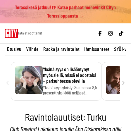
Terassikesä jatkuu! 🍺 Katso parhaat menovinkit Cityn
Terassioppaasta →
Skip
Tätä et odottanut
to
content
Etusivu
Viihde
Ruoka ja ravintolat
Ihmissuhteet
SYÖ!-vii
Yksinäisyys on lisääntynyt
myös siellä, missä ei odottaisi
‹
›
– parisuhteessa olevilla
Yksinäisyys yleistyi Suomessa 8,5
prosenttiyksikköä neljässä
vuodessa. Se…
Ravintolauutiset: Turku
Club Rewind Lokakuun lopulla Åbo Diskotekissa näki