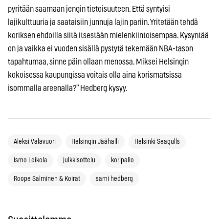
pyritään saamaan jengin tietoisuuteen. Että syntyisi
lajikulttuuria ja saataisiin junnuja lajin pariin. Yritetään tehdä
koriksen ehdoilla siitä itsestään mielenkiintoisempaa. Kysyntää
on ja vaikka ei vuoden sisällä pystytä tekemään NBA-tason
tapahtumaa, sinne päin ollaan menossa. Miksei Helsingin
kokoisessa kaupungissa voitais olla aina korismatsissa
isommalla areenalla?” Hedberg kysyy.
Aleksi Valavuori
Helsingin Jäähalli
Helsinki Seagulls
Ismo Leikola
julkkisottelu
koripallo
Roope Salminen & Koirat
sami hedberg