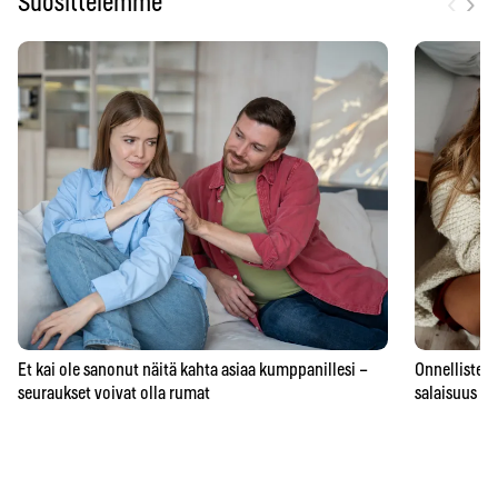
‹
›
Suosittelemme
Et kai ole sanonut näitä kahta asiaa kumppanillesi –
Onnellisten 
seuraukset voivat olla rumat
salaisuus – 