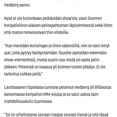
Hedberg sanoo.
Kyse ei ole kuitenkaan pelkästään show’sta, vaan Suomen
koripalloliiton alaisen pelitapahtuman läpiviemisestä sekä liiton
että matsin televisioivan Ylen ehdoilla.
“Kun mennään Korisliigan ja liiton säännöillä, niin on vain tietyt
ajat, joita pystyy hyödyntämään. Tauoille pystytään tekemään
show-elementtejä, mutta suurin osa niistä on vasta pelin
jälkeen. Yhteensä on luvassa yli kolmen tunnin pläjäys. Ei ole
tarkoitus sotkea peliä.”
Lauttasaaren Topolassa junnuna pelannut Hedberg oli Bilbaossa
katsomassa koripallon MM-kisoja ja se valoi uskoa lajin
mahdollisuuksiin Suomessa.
“Se on urheilulajina sairaan magea seurata livenä ja sitä tässä