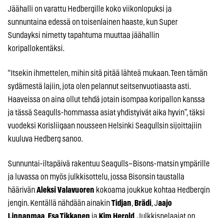
Jäähalli on varattu Hedbergille koko viikonlopuksi ja
sunnuntaina edessä on toisenlainen haaste, kun Super
Sundayksi nimetty tapahtuma muuttaa jäähallin
koripallokentäksi.
“Itsekin ihmettelen, mihin sitä pitää lähteä mukaan. Teen tämän
sydämestä lajiin, jota olen pelannut seitsenvuotiaasta asti.
Haaveissa on aina ollut tehdä jotain isompaa koripallon kanssa
ja tässä Seagulls-hommassa asiat yhdistyivät aika hyvin”, täksi
vuodeksi Korisliigaan nousseen Helsinki Seagullsin sijoittajiin
kuuluva Hedberg sanoo.
Sunnuntai-iltapäivä rakentuu Seagulls–Bisons-matsin ympärille
ja luvassa on myös julkkisottelu, jossa Bisonsin taustalla
häärivän
Aleksi Valavuoren
kokoama joukkue kohtaa Hedbergin
jengin. Kentällä nähdään ainakin
Tidjan
,
Brädi
, J
aajo
Linnanmaa
,
Esa Tikkanen
ja
Kim Herold
. Julkkispelaajat on