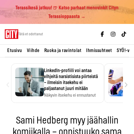
Terassikesä jatkuu! 🍺 Katso parhaat menovinkit Cityn
Terassioppaasta →
Skip
Tätä et odottanut
to
content
Etusivu
Viihde
Ruoka ja ravintolat
Ihmissuhteet
SYÖ!-vii
LinkedIn-profiili voi antaa
vihjeitä narsistisista piirteistä
‹
›
– ilmeisin itsekehu ei
paljastanut juuri mitään
Näkyvin itsekehu ei ennustanut
narsistisia piirteitä.
Sami Hedberg myy jäähallin
komiikalla – onnistuuko sama