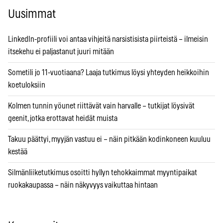
Uusimmat
LinkedIn-profiili voi antaa vihjeitä narsistisista piirteistä – ilmeisin
itsekehu ei paljastanut juuri mitään
Sometili jo 11-vuotiaana? Laaja tutkimus löysi yhteyden heikkoihin
koetuloksiin
Kolmen tunnin yöunet riittävät vain harvalle – tutkijat löysivät
geenit, jotka erottavat heidät muista
Takuu päättyi, myyjän vastuu ei – näin pitkään kodinkoneen kuuluu
kestää
Silmänliiketutkimus osoitti hyllyn tehokkaimmat myyntipaikat
ruokakaupassa – näin näkyvyys vaikuttaa hintaan