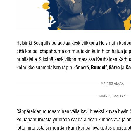
Helsinki Seagulls palauttaa keskiviikkona Helsingin koripa
että koripallotapahtuma on muutakin kuin hien hajua ja p
puoliajalla. Siksipä keskiviikon matsissa Kauhajoen Karhua
kolmikko suomalaisen räpin kärjestä,
Ruudolf
,
Särre
ja
Ka
Räppäreiden roudaaminen väliaikaviihteeksi kuvaa hyvin S
Pelitapahtumasta yritetään saada aidosti kiinnostava ja ohe
jotta niitä ostaisi muutkin kuin koripalloväki. Jos oheistuot