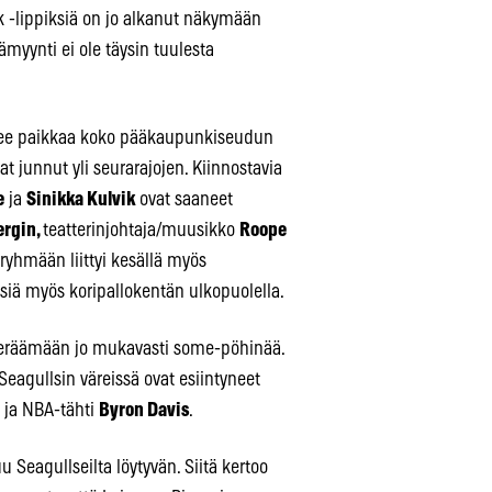
ck -lippiksiä on jo alkanut näkymään
ämyynti ei ole täysin tuulesta
elee paikkaa koko pääkaupunkiseudun
t junnut yli seurarajojen. Kiinnostavia
e
ja
Sinikka Kulvik
ovat saaneet
rgin,
teatterinjohtaja/muusikko
Roope
ryhmään liittyi kesällä myös
yksiä myös koripallokentän ulkopuolella.
 keräämään jo mukavasti some-pöhinää.
 Seagullsin väreissä ovat esiintyneet
ja NBA-tähti
Byron Davis
.
u Seagullseilta löytyvän. Siitä kertoo