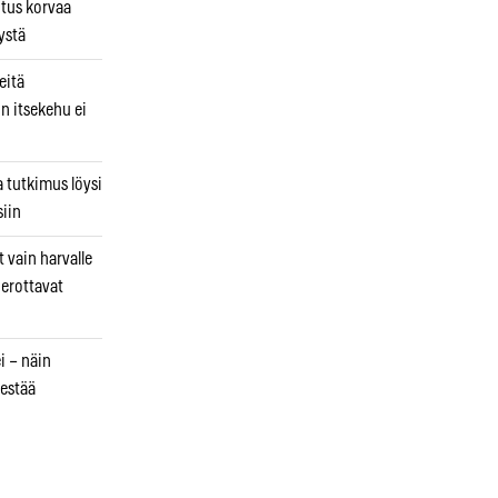
utus korvaa
ystä
eitä
in itsekehu ei
a tutkimus löysi
iin
 vain harvalle
a erottavat
i – näin
estää