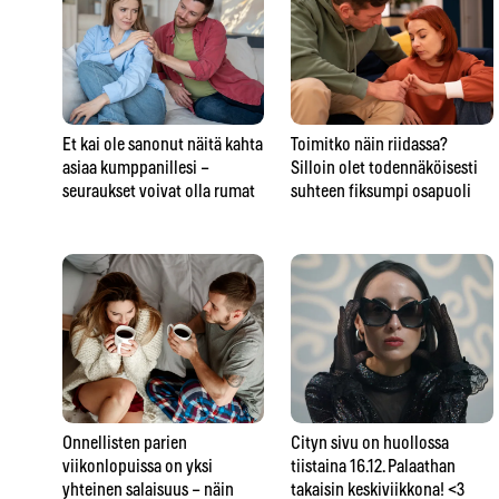
Et kai ole sanonut näitä kahta
Toimitko näin riidassa?
asiaa kumppanillesi –
Silloin olet todennäköisesti
seuraukset voivat olla rumat
suhteen fiksumpi osapuoli
Onnellisten parien
Cityn sivu on huollossa
viikonlopuissa on yksi
tiistaina 16.12. Palaathan
yhteinen salaisuus – näin
takaisin keskiviikkona! <3