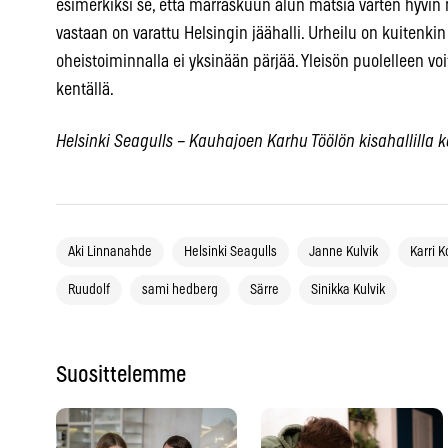
esimerkiksi se, että marraskuun alun matsia varten hyvi
vastaan on varattu Helsingin jäähalli. Urheilu on kuitenkin 
oheistoiminnalla ei yksinään pärjää. Yleisön puolelleen voi
kentällä.
Helsinki Seagulls – Kauhajoen Karhu Töölön kisahallilla k
Aki Linnanahde
Helsinki Seagulls
Janne Kulvik
Karri K
Ruudolf
sami hedberg
Särre
Sinikka Kulvik
Suosittelemme