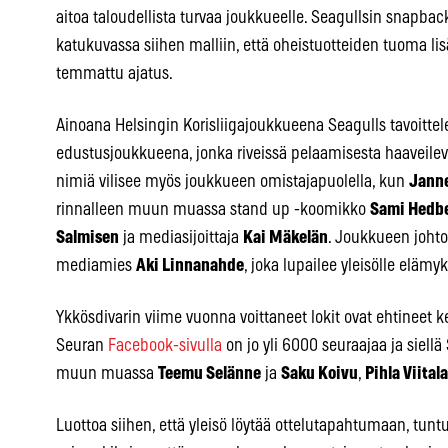
aitoa taloudellista turvaa joukkueelle. Seagullsin snapba
katukuvassa siihen malliin, että oheistuotteiden tuoma lis
temmattu ajatus.
Ainoana Helsingin Korisliigajoukkueena Seagulls tavoitt
edustusjoukkueena, jonka riveissä pelaamisesta haaveileva
nimiä vilisee myös joukkueen omistajapuolella, kun
Jann
rinnalleen muun muassa stand up -koomikko
Sami Hedbe
Salmisen
ja mediasijoittaja
Kai Mäkelän
. Joukkueen johto
mediamies
Aki Linnanahde
, joka lupailee yleisölle eläm
Ykkösdivarin viime vuonna voittaneet lokit ovat ehtineet
Seuran
Facebook-sivulla
on jo yli 6000 seuraajaa ja siellä
muun muassa
Teemu Selänne
ja
Saku Koivu
,
Pihla Viitala
Luottoa siihen, että yleisö löytää ottelutapahtumaan, tuntu