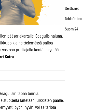
Deitti.net
TableOnline
Suomi24
llon pääsarjakartalle. Seagulls haluaa,
ikkupoikia heittelemässä palloa
 vastaan puoliajalla kentälle ryntää
rri Koira
.
eagullsin tapaa toimia.
istuotteita laitetaan julkkisten päälle,
emyynti pyörii hyvin, voi se tarjota