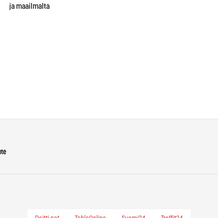
ja maailmalta
kokonaisen liikkeen, jonka he
yrittivät myöhemmin
pysäyttää
ute