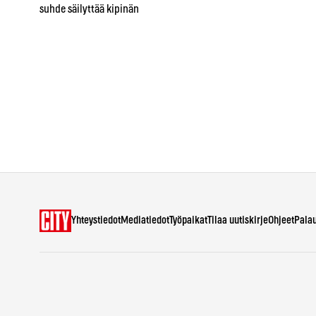
suhde säilyttää kipinän
Yhteystiedot
Mediatiedot
Työpaikat
Tilaa uutiskirje
Ohjeet
Pala