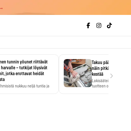
 →
en tunnin yöunet riittävät
Takuu päättyi, myyjän
 harvalle – tutkijat löysivät
näin pitkään kodinko
›
it, jotka erottavat heidät
kestää
sta
Lakisääteinen virhevast
ihmisistä nukkuu neljä tuntia ja
tuotteen oletetun kestoi
ilti…