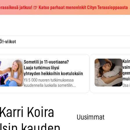
erassikesä jatkuu! 🍺 Katso parhaat menovinkit Cityn Terassioppaasta
Ö!-viikot
Kolm
Sometili jo 11-vuotiaana?
vain
Laaja tutkimus löysi
geen
yhteyden heikkoihin koetuloksiin
mui
Yli 5 000 nuoren tutkimuksessa
kuudennella luokalla sometilin…
Osa 
voi s
Karri Koira
Uusimmat
llsin kauden