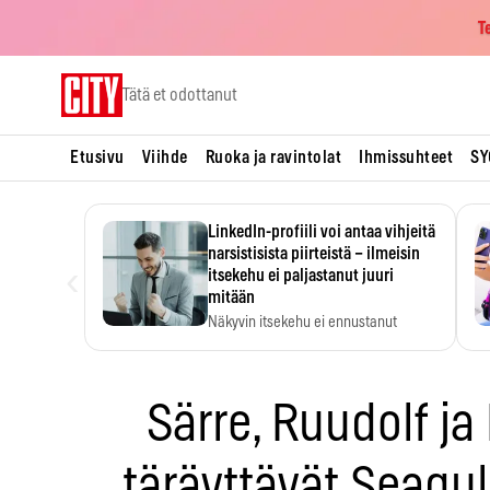
T
Skip
Tätä et odottanut
to
content
Etusivu
Viihde
Ruoka ja ravintolat
Ihmissuhteet
SY
LinkedIn-profiili voi antaa vihjeitä
narsistisista piirteistä – ilmeisin
‹
itsekehu ei paljastanut juuri
mitään
Näkyvin itsekehu ei ennustanut
narsistisia piirteitä.
Särre, Ruudolf ja 
täräyttävät Seagu