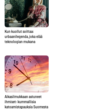
Kun kuollut soittaa:
Perheen keskimmäinen ei ole
Tu
urbaanilegenda, joka elää
vain väliinputoaja – vaan
ko
teknologian mukana
usein perheen sosiaalinen
keh
liima
Aikasilmukkaan astuneet
Tiesitkö tätä spiritismin
Onk
ihmiset: kummallisia
historiasta? Foxin
jos
katoamistapauksia Suomesta
teinisisarukset aloittivat