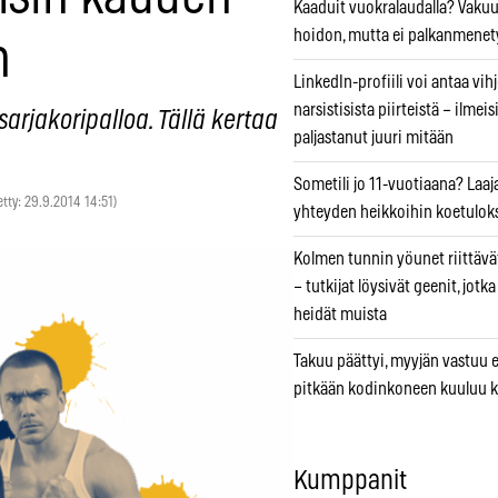
Kaaduit vuokralaudalla? Vaku
hoidon, mutta ei palkanmenet
n
LinkedIn-profiili voi antaa vihj
narsistisista piirteistä – ilmeis
rjakoripalloa. Tällä kertaa
paljastanut juuri mitään
Sometili jo 11-vuotiaana? Laaj
etty: 29.9.2014 14:51)
yhteyden heikkoihin koetuloks
Kolmen tunnin yöunet riittävät
– tutkijat löysivät geenit, jotk
heidät muista
Takuu päättyi, myyjän vastuu e
pitkään kodinkoneen kuuluu k
Kumppanit