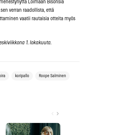
n menestynyttä Loimaan Bisonsia
sen verran raadollista, että
ttaminen vaatii rautaisia otteita myös
eskiviikkona 1. lokakuuta.
oira
koripallo
Roope Salminen
‹
›