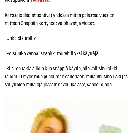
viestipalvelu
Jodelissa
.
Kanssajodlaajat pohtivat yhdessä miten pelastaa vuosien
mittaan Snappiin kertyneet valokuvat ja videot.
"Onko tää trolli?"
"Poistuuko vanhat snapit?" murehtii yksi käyttäjä.
"Siis ton takia silloin kun snäppiä käytin, niin valitsin kaikki
tallentuu myös mun puhelimen galleriaan/muistiin. Aina riski jos
säilyttelee muistoja jossain sovelluksissa", sanoo toinen.