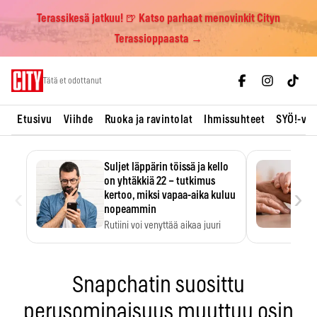
Terassikesä jatkuu! 🍺 Katso parhaat menovinkit Cityn
Terassioppaasta →
Skip
Tätä et odottanut
to
content
Etusivu
Viihde
Ruoka ja ravintolat
Ihmissuhteet
SYÖ!-vii
Suljet läppärin töissä ja kello
on yhtäkkiä 22 – tutkimus
‹
›
kertoo, miksi vapaa-aika kuluu
nopeammin
Rutiini voi venyttää aikaa juuri
silloin, kun sitä…
Snapchatin suosittu
perusominaisuus muuttuu osin