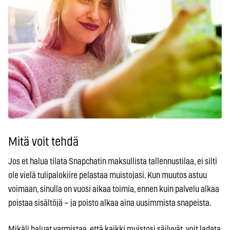
Mitä voit tehdä
Jos et halua tilata Snapchatin maksullista tallennustilaa, ei silti
ole vielä tulipalokiire pelastaa muistojasi. Kun muutos astuu
voimaan, sinulla on vuosi aikaa toimia, ennen kuin palvelu alkaa
poistaa sisältöjä – ja poisto alkaa aina uusimmista snapeista.
Mikäli haluat varmistaa, että kaikki muistosi säilyvät, voit ladata