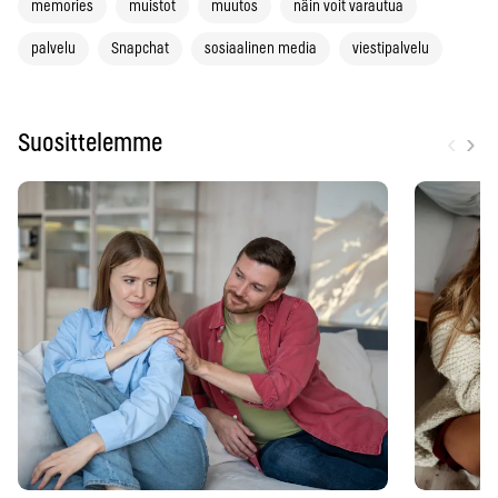
memories
muistot
muutos
näin voit varautua
palvelu
Snapchat
sosiaalinen media
viestipalvelu
‹
›
Suosittelemme