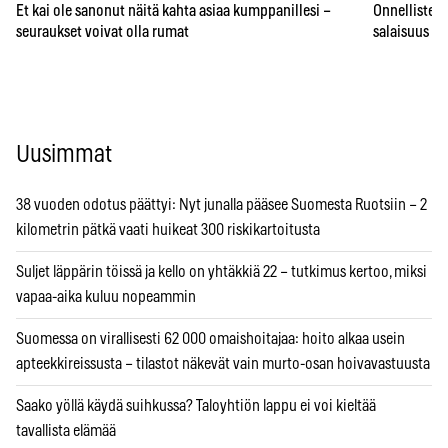
Et kai ole sanonut näitä kahta asiaa kumppanillesi –
Onnellisten 
seuraukset voivat olla rumat
salaisuus – 
Uusimmat
38 vuoden odotus päättyi: Nyt junalla pääsee Suomesta Ruotsiin – 2
kilometrin pätkä vaati huikeat 300 riskikartoitusta
Suljet läppärin töissä ja kello on yhtäkkiä 22 – tutkimus kertoo, miksi
vapaa-aika kuluu nopeammin
Suomessa on virallisesti 62 000 omaishoitajaa: hoito alkaa usein
apteekkireissusta – tilastot näkevät vain murto-osan hoivavastuusta
Saako yöllä käydä suihkussa? Taloyhtiön lappu ei voi kieltää
tavallista elämää