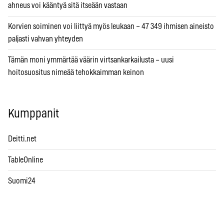
ahneus voi kääntyä sitä itseään vastaan
Korvien soiminen voi liittyä myös leukaan – 47 349 ihmisen aineisto
paljasti vahvan yhteyden
Tämän moni ymmärtää väärin virtsankarkailusta – uusi
hoitosuositus nimeää tehokkaimman keinon
Kumppanit
Deitti.net
TableOnline
Suomi24