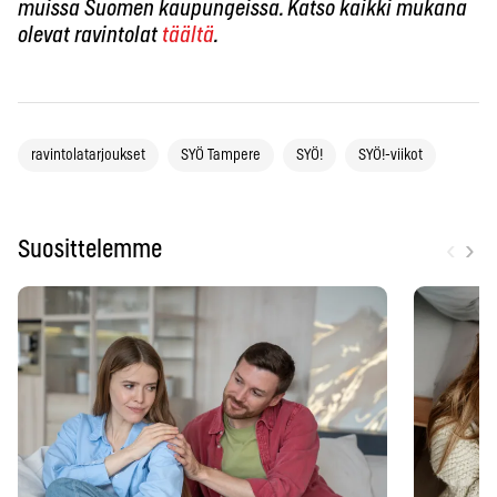
muissa Suomen kaupungeissa. Katso kaikki mukana
olevat ravintolat
täältä
.
ravintolatarjoukset
SYÖ Tampere
SYÖ!
SYÖ!-viikot
‹
›
Suosittelemme