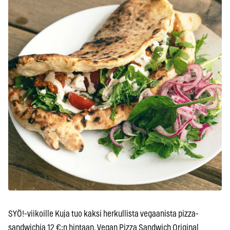
SYÖ!-viikoille Kuja tuo kaksi herkullista vegaanista pizza-
sandwichia 12 €:n hintaan. Vegan Pizza Sandwich Original