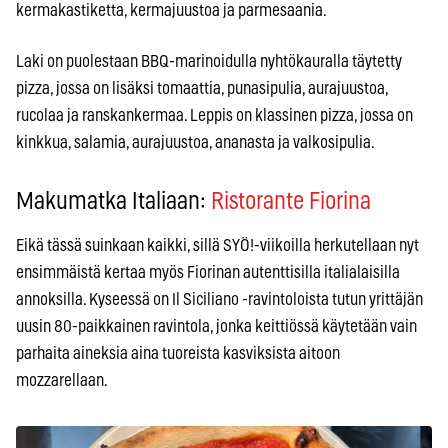
kermakastiketta, kermajuustoa ja parmesaania.
Laki on puolestaan BBQ-marinoidulla nyhtökauralla täytetty
pizza, jossa on lisäksi tomaattia, punasipulia, aurajuustoa,
rucolaa ja ranskankermaa. Leppis on klassinen pizza, jossa on
kinkkua, salamia, aurajuustoa, ananasta ja valkosipulia.
Makumatka Italiaan:
Ristorante Fiorina
Eikä tässä suinkaan kaikki, sillä SYÖ!-viikoilla herkutellaan nyt
ensimmäistä kertaa myös Fiorinan autenttisilla italialaisilla
annoksilla. Kyseessä on Il Siciliano -ravintoloista tutun yrittäjän
uusin 80-paikkainen ravintola, jonka keittiössä käytetään vain
parhaita aineksia aina tuoreista kasviksista aitoon
mozzarellaan.