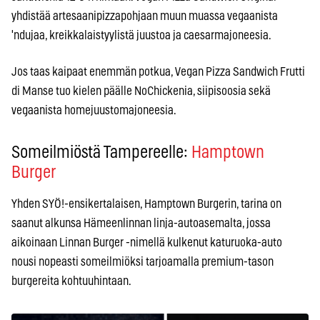
yhdistää artesaanipizzapohjaan muun muassa vegaanista
'ndujaa, kreikkalaistyylistä juustoa ja caesarmajoneesia.
Jos taas kaipaat enemmän potkua, Vegan Pizza Sandwich Frutti
di Manse tuo kielen päälle NoChickenia, siipisoosia sekä
vegaanista homejuustomajoneesia.
Someilmiöstä Tampereelle:
Hamptown
Burger
Yhden SYÖ!-ensikertalaisen, Hamptown Burgerin, tarina on
saanut alkunsa Hämeenlinnan linja-autoasemalta, jossa
aikoinaan Linnan Burger -nimellä kulkenut katuruoka-auto
nousi nopeasti someilmiöksi tarjoamalla premium-tason
burgereita kohtuuhintaan.