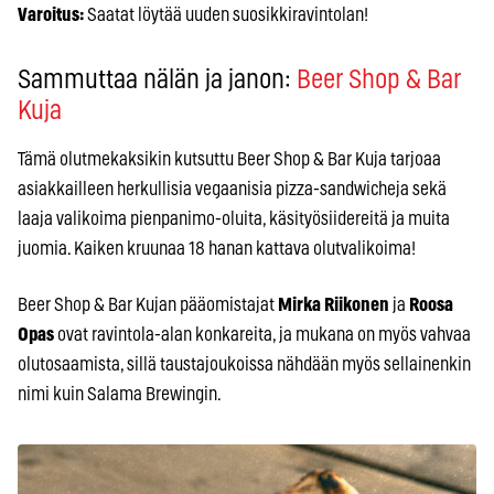
Varoitus:
Saatat löytää uuden suosikkiravintolan!
Sammuttaa nälän ja janon:
Beer Shop & Bar
Kuja
Tämä olutmekaksikin kutsuttu Beer Shop & Bar Kuja tarjoaa
asiakkailleen herkullisia vegaanisia pizza-sandwicheja sekä
laaja valikoima pienpanimo-oluita, käsityösiidereitä ja muita
juomia. Kaiken kruunaa 18 hanan kattava olutvalikoima!
Beer Shop & Bar Kujan pääomistajat
Mirka Riikonen
ja
Ro
osa
Opas
ovat ravintola-alan konkareita, ja mukana on myös vahvaa
olutosaamista, sillä taustajoukoissa nähdään myös sellainenkin
nimi kuin Salama Brewingin.