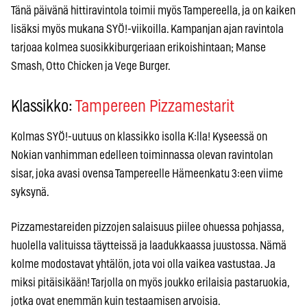
Tänä päivänä hittiravintola toimii myös Tampereella, ja on kaiken
lisäksi myös mukana SYÖ!-viikoilla. Kampanjan ajan ravintola
tarjoaa kolmea suosikkiburgeriaan erikoishintaan; Manse
Smash, Otto Chicken ja Vege Burger.
Klassikko:
Tampereen Pizzamestarit
Kolmas SYÖ!-uutuus on klassikko isolla K:lla! Kyseessä on
Nokian vanhimman edelleen toiminnassa olevan ravintolan
sisar, joka avasi ovensa Tampereelle Hämeenkatu 3:een viime
syksynä.
Pizzamestareiden pizzojen salaisuus piilee ohuessa pohjassa,
huolella valituissa täytteissä ja laadukkaassa juustossa. Nämä
kolme modostavat yhtälön, jota voi olla vaikea vastustaa. Ja
miksi pitäisikään! Tarjolla on myös joukko erilaisia pastaruokia,
jotka ovat enemmän kuin testaamisen arvoisia.