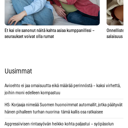
Et kai ole sanonut näitä kahta asiaa kumppanillesi –
Onnellisten 
seuraukset voivat olla rumat
salaisuus – 
Uusimmat
Avioehto ei jaa omaisuutta eikä määrää perinnöstä – kaksi virhettä,
joihin moni edelleen kompastuu
HS: Korjaaja nimeää Suomen huonoimmat automallit, jotka päätyvät
hänen pihalleen turhan nuorina: tämä kallis osa ratkaisee
Aggressiivisen rintasyövän heikko kohta paljastui – syöpäsolun