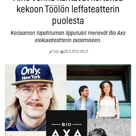
kekoon Töölön leffateatterin
puolesta
Korjaamon tapahtuman lipputulot menevät Bio Axa
elokuvateatterin avaamiseen.
City
28.5.2013 09:21