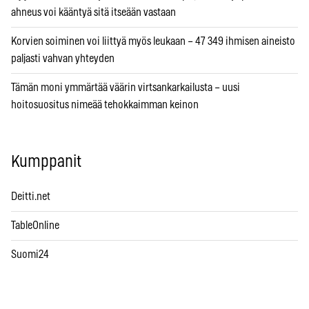
ahneus voi kääntyä sitä itseään vastaan
Korvien soiminen voi liittyä myös leukaan – 47 349 ihmisen aineisto
paljasti vahvan yhteyden
Tämän moni ymmärtää väärin virtsankarkailusta – uusi
hoitosuositus nimeää tehokkaimman keinon
Kumppanit
Deitti.net
TableOnline
Suomi24