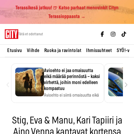
Terassikesä jatkuu! 🍺 Katso parhaat menovinkit Cityn
Terassioppaasta →
Skip
Tätä et odottanut
to
content
Etusivu
Viihde
Ruoka ja ravintolat
Ihmissuhteet
SYÖ!-vii
Avioehto ei jaa omaisuutta
eikä määrää perinnöstä – kaksi
‹
›
virhettä, joihin moni edelleen
kompastuu
Avioehto ei siirrä omaisuutta eikä
ratkaise perintöasioita.
Stig, Eva & Manu, Kari Tapiiri ja
Aino Venna kantavat kortensa