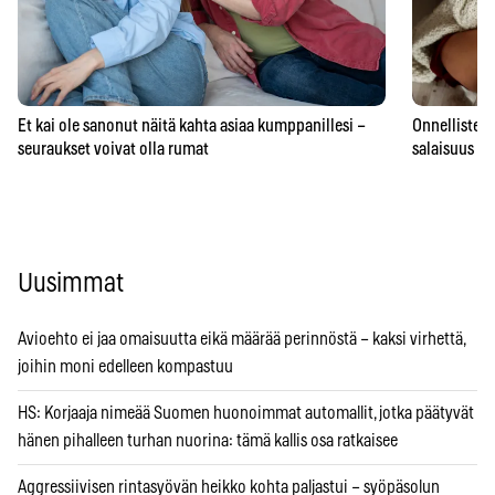
Et kai ole sanonut näitä kahta asiaa kumppanillesi –
Onnellisten 
seuraukset voivat olla rumat
salaisuus – 
Uusimmat
Avioehto ei jaa omaisuutta eikä määrää perinnöstä – kaksi virhettä,
joihin moni edelleen kompastuu
HS: Korjaaja nimeää Suomen huonoimmat automallit, jotka päätyvät
hänen pihalleen turhan nuorina: tämä kallis osa ratkaisee
Aggressiivisen rintasyövän heikko kohta paljastui – syöpäsolun