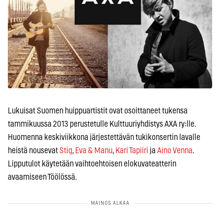
Lukuisat Suomen huippuartistit ovat osoittaneet tukensa
tammikuussa 2013 perustetulle Kulttuuriyhdistys AXA ry:lle.
Huomenna keskiviikkona järjestettävän tukikonsertin lavalle
heistä nousevat
Stig
,
Eva & Manu
,
Kari Tapiiri
ja
Aino Venna
.
Lipputulot käytetään vaihtoehtoisen elokuvateatterin
avaamiseen Töölössä.