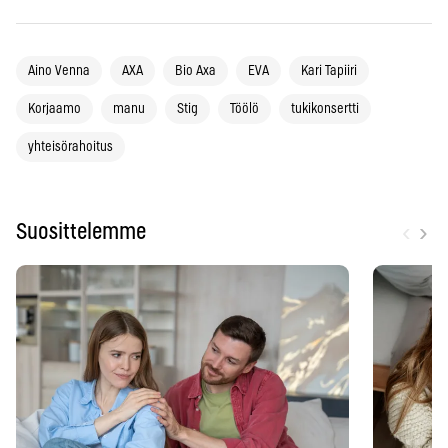
Aino Venna
AXA
Bio Axa
EVA
Kari Tapiiri
Korjaamo
manu
Stig
Töölö
tukikonsertti
yhteisörahoitus
‹
›
Suosittelemme