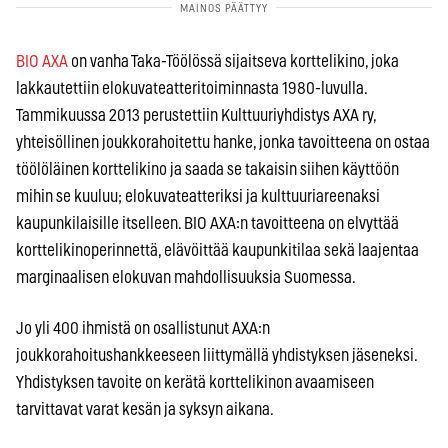
BIO AXA
on vanha Taka-Töölössä sijaitseva korttelikino, joka
lakkautettiin elokuvateatteritoiminnasta 1980-luvulla.
Tammikuussa 2013 perustettiin Kulttuuriyhdistys AXA ry,
yhteisöllinen joukkorahoitettu hanke, jonka tavoitteena on ostaa
töölöläinen korttelikino ja saada se takaisin siihen käyttöön
mihin se kuuluu; elokuvateatteriksi ja kulttuuriareenaksi
kaupunkilaisille itselleen. BIO AXA:n tavoitteena on elvyttää
korttelikinoperinnettä, elävöittää kaupunkitilaa sekä laajentaa
marginaalisen elokuvan mahdollisuuksia Suomessa.
Jo yli 400 ihmistä on osallistunut AXA:n
joukkorahoitushankkeeseen liittymällä yhdistyksen jäseneksi.
Yhdistyksen tavoite on kerätä korttelikinon avaamiseen
tarvittavat varat kesän ja syksyn aikana.