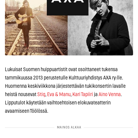
Lukuisat Suomen huippuartistit ovat osoittaneet tukensa
tammikuussa 2013 perustetulle Kulttuuriyhdistys AXA ry:lle.
Huomenna keskiviikkona järjestettävän tukikonsertin lavalle
heistä nousevat
Stig
,
Eva & Manu
,
Kari Tapiiri
ja
Aino Venna
.
Lipputulot käytetään vaihtoehtoisen elokuvateatterin
avaamiseen Töölössä.