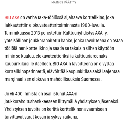
BIO AXA
on vanha Taka-Töölössä sijaitseva korttelikino, joka
lakkautettiin elokuvateatteritoiminnasta 1980-luvulla.
Tammikuussa 2013 perustettiin Kulttuuriyhdistys AXA ry,
yhteisöllinen joukkorahoitettu hanke, jonka tavoitteena on ostaa
töölöläinen korttelikino ja saada se takaisin siihen käyttöön
mihin se kuuluu; elokuvateatteriksi ja kulttuuriareenaksi
kaupunkilaisille itselleen. BIO AXA:n tavoitteena on elvyttää
korttelikinoperinnettä, elävöittää kaupunkitilaa sekä laajentaa
marginaalisen elokuvan mahdollisuuksia Suomessa.
Jo yli 400 ihmistä on osallistunut AXA:n
joukkorahoitushankkeeseen liittymällä yhdistyksen jäseneksi.
Yhdistyksen tavoite on kerätä korttelikinon avaamiseen
tarvittavat varat kesän ja syksyn aikana.