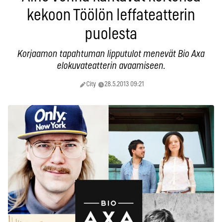
kekoon Töölön leffateatterin
puolesta
Korjaamon tapahtuman lipputulot menevät Bio Axa
elokuvateatterin avaamiseen.
City
28.5.2013 09:21