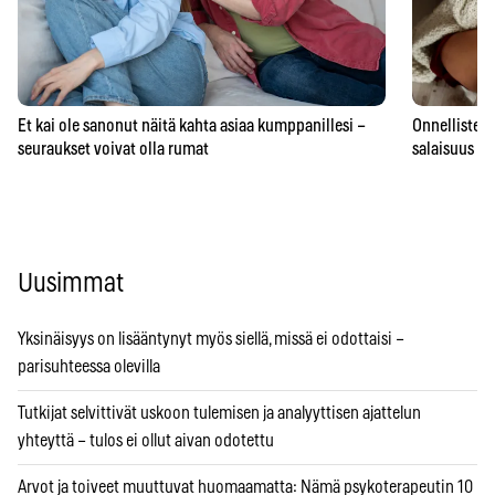
Et kai ole sanonut näitä kahta asiaa kumppanillesi –
Onnellisten 
seuraukset voivat olla rumat
salaisuus – 
Uusimmat
Yksinäisyys on lisääntynyt myös siellä, missä ei odottaisi –
parisuhteessa olevilla
Tutkijat selvittivät uskoon tulemisen ja analyyttisen ajattelun
yhteyttä – tulos ei ollut aivan odotettu
Arvot ja toiveet muuttuvat huomaamatta: Nämä psykoterapeutin 10