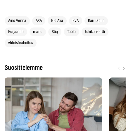
Aino Venna
AXA
Bio Axa
EVA
Kari Tapiiri
Korjaamo
manu
Stig
Töölö
tukikonsertti
yhteisörahoitus
‹
›
Suosittelemme