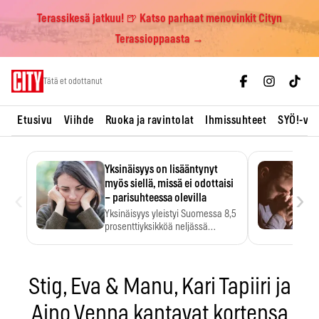
Terassikesä jatkuu! 🍺 Katso parhaat menovinkit Cityn
Terassioppaasta →
Skip
Tätä et odottanut
to
content
Etusivu
Viihde
Ruoka ja ravintolat
Ihmissuhteet
SYÖ!-vii
Yksinäisyys on lisääntynyt
myös siellä, missä ei odottaisi
‹
›
– parisuhteessa olevilla
Yksinäisyys yleistyi Suomessa 8,5
prosenttiyksikköä neljässä
vuodessa. Se…
Stig, Eva & Manu, Kari Tapiiri ja
Aino Venna kantavat kortensa