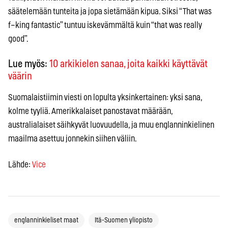
säätelemään tunteita ja jopa sietämään kipua. Siksi “That was
f–king fantastic” tuntuu iskevämmältä kuin “that was really
good”.
Lue myös:
10 arkikielen sanaa, joita kaikki käyttävät
väärin
Suomalaistiimin viesti on lopulta yksinkertainen: yksi sana,
kolme tyyliä. Amerikkalaiset panostavat määrään,
australialaiset säihkyvät luovuudella, ja muu englanninkielinen
maailma asettuu jonnekin siihen väliin.
Lähde:
Vice
englanninkieliset maat
Itä-Suomen yliopisto