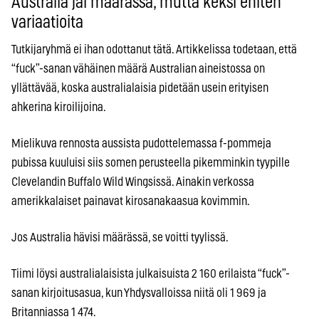
Australia jäi määrässä, mutta keksi eniten
variaatioita
Tutkijaryhmä ei ihan odottanut tätä. Artikkelissa todetaan, että
“fuck”-sanan vähäinen määrä Australian aineistossa on
yllättävää, koska australialaisia pidetään usein erityisen
ahkerina kiroilijoina.
Mielikuva rennosta aussista pudottelemassa f-pommeja
pubissa kuuluisi siis somen perusteella pikemminkin tyypille
Clevelandin Buffalo Wild Wingsissä. Ainakin verkossa
amerikkalaiset painavat kirosanakaasua kovimmin.
Jos Australia hävisi määrässä, se voitti tyylissä.
Tiimi löysi australialaisista julkaisuista 2 160 erilaista “fuck”-
sanan kirjoitusasua, kun Yhdysvalloissa niitä oli 1 969 ja
Britanniassa 1 474.