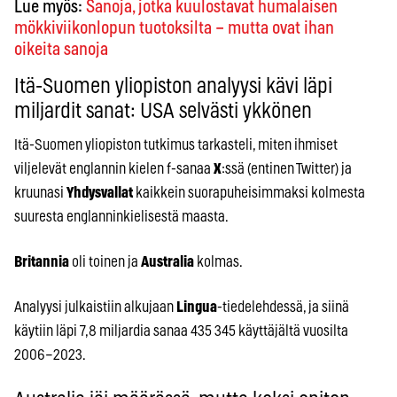
Lue myös:
Sanoja, jotka kuulostavat humalaisen
mökkiviikonlopun tuotoksilta – mutta ovat ihan
oikeita sanoja
Itä-Suomen yliopiston analyysi kävi läpi
miljardit sanat: USA selvästi ykkönen
Itä-Suomen yliopiston tutkimus tarkasteli, miten ihmiset
viljelevät englannin kielen f-sanaa
X
:ssä (entinen Twitter) ja
kruunasi
Yhdysvallat
kaikkein suorapuheisimmaksi kolmesta
suuresta englanninkielisestä maasta.
Britannia
oli toinen ja
Australia
kolmas.
Analyysi julkaistiin alkujaan
Lingua
-tiedelehdessä, ja siinä
käytiin läpi 7,8 miljardia sanaa 435 345 käyttäjältä vuosilta
2006–2023.