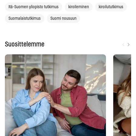
Itä-Suomen yliopisto tutkimus
kiroileminen
kiroilututkimus
Suomalaistutkimus
Suomi nousuun
‹
›
Suosittelemme