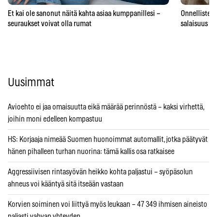
Et kai ole sanonut näitä kahta asiaa kumppanillesi –
Onnellisten 
seuraukset voivat olla rumat
salaisuus – 
Uusimmat
Avioehto ei jaa omaisuutta eikä määrää perinnöstä – kaksi virhettä,
joihin moni edelleen kompastuu
HS: Korjaaja nimeää Suomen huonoimmat automallit, jotka päätyvät
hänen pihalleen turhan nuorina: tämä kallis osa ratkaisee
Aggressiivisen rintasyövän heikko kohta paljastui – syöpäsolun
ahneus voi kääntyä sitä itseään vastaan
Korvien soiminen voi liittyä myös leukaan – 47 349 ihmisen aineisto
paljasti vahvan yhteyden