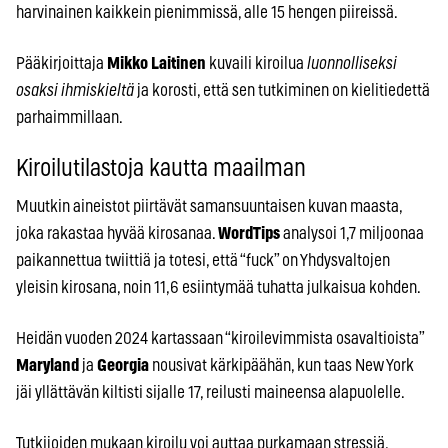
harvinainen kaikkein pienimmissä, alle 15 hengen piireissä.
Pääkirjoittaja
Mikko Laitinen
kuvaili kiroilua
luonnolliseksi
osaksi ihmiskieltä
ja korosti, että sen tutkiminen on kielitiedettä
parhaimmillaan.
Kiroilutilastoja kautta maailman
Muutkin aineistot piirtävät samansuuntaisen kuvan maasta,
joka rakastaa hyvää kirosanaa.
WordTips
analysoi 1,7 miljoonaa
paikannettua twiittiä ja totesi, että “fuck” on Yhdysvaltojen
yleisin kirosana, noin 11,6 esiintymää tuhatta julkaisua kohden.
Heidän vuoden 2024 kartassaan “kiroilevimmista osavaltioista”
Maryland
ja
Georgia
nousivat kärkipäähän, kun taas New York
jäi yllättävän kiltisti sijalle 17, reilusti maineensa alapuolelle.
Tutkijoiden mukaan kiroilu voi auttaa purkamaan stressiä,