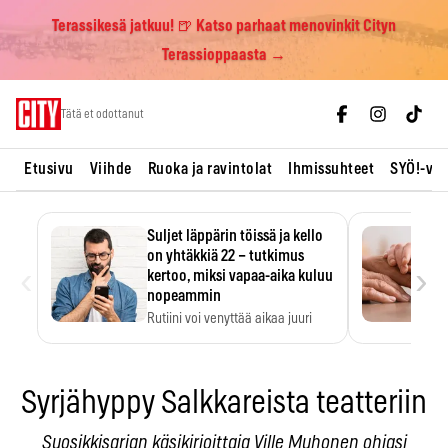
Terassikesä jatkuu! 🍺 Katso parhaat menovinkit Cityn
Terassioppaasta →
Skip
Tätä et odottanut
to
content
Etusivu
Viihde
Ruoka ja ravintolat
Ihmissuhteet
SYÖ!-vii
Suljet läppärin töissä ja kello
on yhtäkkiä 22 – tutkimus
‹
›
kertoo, miksi vapaa-aika kuluu
nopeammin
Rutiini voi venyttää aikaa juuri
silloin, kun sitä…
Syrjähyppy Salkkareista teatteriin
Suosikkisarjan käsikirjoittaja Ville Muhonen ohjasi