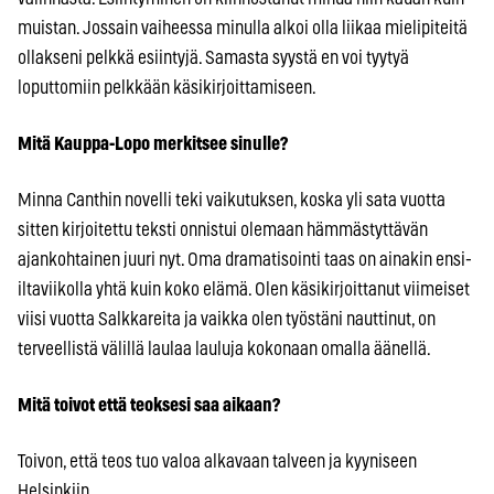
muistan. Jossain vaiheessa minulla alkoi olla liikaa mielipiteitä
ollakseni pelkkä esiintyjä. Samasta syystä en voi tyytyä
loputtomiin pelkkään käsikirjoittamiseen.
Mitä Kauppa-Lopo merkitsee sinulle?
Minna Canthin novelli teki vaikutuksen, koska yli sata vuotta
sitten kirjoitettu teksti onnistui olemaan hämmästyttävän
ajankohtainen juuri nyt. Oma dramatisointi taas on ainakin ensi-
iltaviikolla yhtä kuin koko elämä. Olen käsikirjoittanut viimeiset
viisi vuotta Salkkareita ja vaikka olen työstäni nauttinut, on
terveellistä välillä laulaa lauluja kokonaan omalla äänellä.
Mitä toivot että teoksesi saa aikaan?
Toivon, että teos tuo valoa alkavaan talveen ja kyyniseen
Helsinkiin.