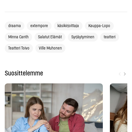
draama
extempore
käsikirjoittaja
Kauppa-Lopo
Minna Canth
Salatut Elämät
Syrjäytyminen
teatteri
Teatteri Toivo
Ville Muhonen
‹
›
Suosittelemme