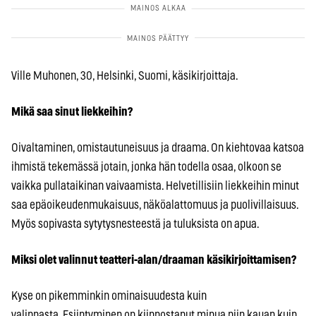
Ville Muhonen, 30, Helsinki, Suomi, käsikirjoittaja.
Mikä saa sinut liekkeihin?
Oivaltaminen, omistautuneisuus ja draama. On kiehtovaa katsoa
ihmistä tekemässä jotain, jonka hän todella osaa, olkoon se
vaikka pullataikinan vaivaamista. Helvetillisiin liekkeihin minut
saa epäoikeudenmukaisuus, näköalattomuus ja puolivillaisuus.
Myös sopivasta sytytysnesteestä ja tuluksista on apua.
Miksi olet valinnut teatteri-alan/draaman käsikirjoittamisen?
Kyse on pikemminkin ominaisuudesta kuin
valinnasta. Esiintyminen on kiinnostanut minua niin kauan kuin