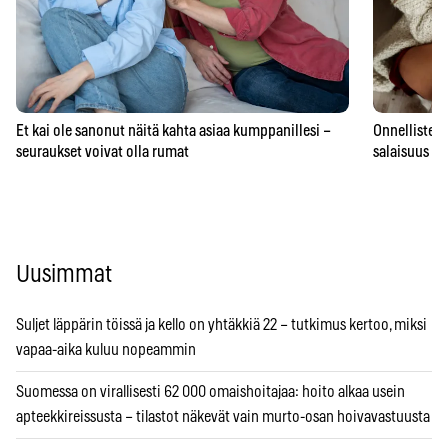
Et kai ole sanonut näitä kahta asiaa kumppanillesi –
Onnellisten 
seuraukset voivat olla rumat
salaisuus – 
Uusimmat
Suljet läppärin töissä ja kello on yhtäkkiä 22 – tutkimus kertoo, miksi
vapaa-aika kuluu nopeammin
Suomessa on virallisesti 62 000 omaishoitajaa: hoito alkaa usein
apteekkireissusta – tilastot näkevät vain murto-osan hoivavastuusta