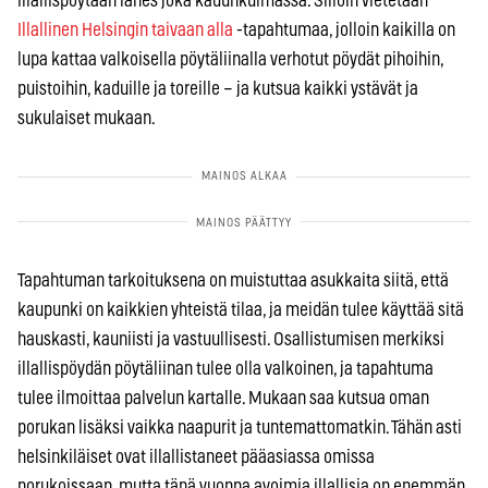
illallispöytään lähes joka kadunkulmassa. Silloin vietetään
Illallinen Helsingin taivaan alla
-tapahtumaa, jolloin kaikilla on
lupa kattaa valkoisella pöytäliinalla verhotut pöydät pihoihin,
puistoihin, kaduille ja toreille – ja kutsua kaikki ystävät ja
sukulaiset mukaan.
Tapahtuman tarkoituksena on muistuttaa asukkaita siitä, että
kaupunki on kaikkien yhteistä tilaa, ja meidän tulee käyttää sitä
hauskasti, kauniisti ja vastuullisesti. Osallistumisen merkiksi
illallispöydän pöytäliinan tulee olla valkoinen, ja tapahtuma
tulee ilmoittaa palvelun kartalle. Mukaan saa kutsua oman
porukan lisäksi vaikka naapurit ja tuntemattomatkin. Tähän asti
helsinkiläiset ovat illallistaneet pääasiassa omissa
porukoissaan, mutta tänä vuonna avoimia illallisia on enemmän.