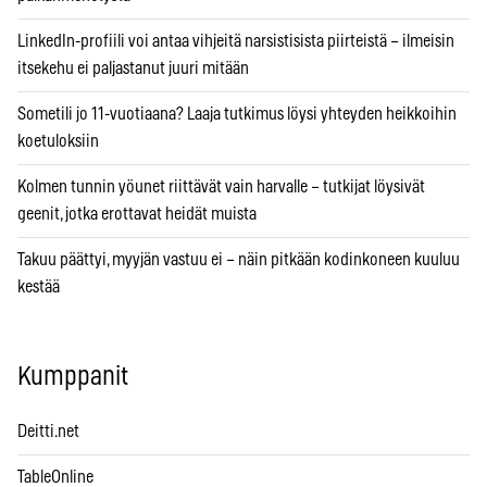
LinkedIn-profiili voi antaa vihjeitä narsistisista piirteistä – ilmeisin
itsekehu ei paljastanut juuri mitään
Sometili jo 11-vuotiaana? Laaja tutkimus löysi yhteyden heikkoihin
koetuloksiin
Kolmen tunnin yöunet riittävät vain harvalle – tutkijat löysivät
geenit, jotka erottavat heidät muista
Takuu päättyi, myyjän vastuu ei – näin pitkään kodinkoneen kuuluu
kestää
Kumppanit
Deitti.net
TableOnline