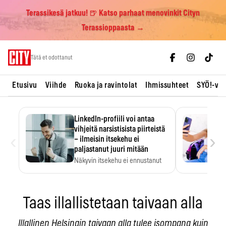
Terassikesä jatkuu! 🍺 Katso parhaat menovinkit Cityn
Terassioppaasta →
Skip
Tätä et odottanut
to
content
Etusivu
Viihde
Ruoka ja ravintolat
Ihmissuhteet
SYÖ!-vii
LinkedIn-profiili voi antaa
vihjeitä narsistisista piirteistä
‹
›
– ilmeisin itsekehu ei
paljastanut juuri mitään
Näkyvin itsekehu ei ennustanut
narsistisia piirteitä.
Taas illallistetaan taivaan alla
Illallinen Helsingin taivaan alla tulee isompana kuin