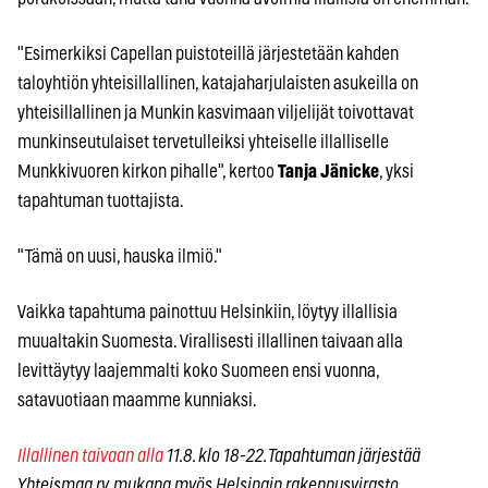
"Esimerkiksi Capellan puistoteillä järjestetään kahden
taloyhtiön yhteisillallinen, katajaharjulaisten asukeilla on
yhteisillallinen ja Munkin kasvimaan viljelijät toivottavat
munkinseutulaiset tervetulleiksi yhteiselle illalliselle
Munkkivuoren kirkon pihalle", kertoo
Tanja Jänicke
, yksi
tapahtuman tuottajista.
"Tämä on uusi, hauska ilmiö."
Vaikka tapahtuma painottuu Helsinkiin, löytyy illallisia
muualtakin Suomesta. Virallisesti illallinen taivaan alla
levittäytyy laajemmalti koko Suomeen ensi vuonna,
satavuotiaan maamme kunniaksi.
Illallinen taivaan alla
11.8. klo 18-22. Tapahtuman järjestää
Yhteismaa ry, mukana myös Helsingin rakennusvirasto.