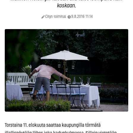
koskaan.
Cityn toimitus
9.8.2016 11:14
Torstaina 11. elokuuta saattaa kaupungilla törmätä