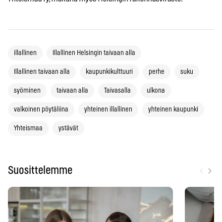
illallinen
Illallinen Helsingin taivaan alla
Illallinen taivaan alla
kaupunkikulttuuri
perhe
suku
syöminen
taivaan alla
Taivasalla
ulkona
valkoinen pöytäliina
yhteinen illallinen
yhteinen kaupunki
Yhteismaa
ystävät
‹
›
Suosittelemme