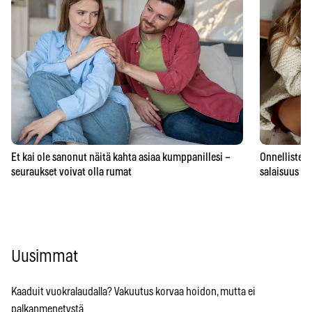
Et kai ole sanonut näitä kahta asiaa kumppanillesi –
Onnellisten 
seuraukset voivat olla rumat
salaisuus – 
Uusimmat
Kaaduit vuokralaudalla? Vakuutus korvaa hoidon, mutta ei
palkanmenetystä