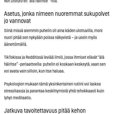
Not Disturb eli “älä häiritse” -tila.
Asetus, jonka nimeen nuoremmat sukupolvet
jo vannovat
Siinä missä aiemmin puhelin oli aina käden ulottuvilla, moni
nuori pitää sen nykyään poissa näkyvistä – ja usein myös
äänettömällä.
TikTokissa ja Redditissä leviää ilmiö, jossa ihmiset elävät “älä
häiritse” -periaatteella: puhelin ei koskaan keskeytä, vaan sen
voi avata vain silloin, kun itse haluaa.
Psykologien mukaan tämä yksinkertainen rutiini voi laskea
stressitasoja ja parantaa keskittymistä yhtä tehokkaasti kuin
lyhyt meditaatio.
Jatkuva tavoitettavuus pitää kehon