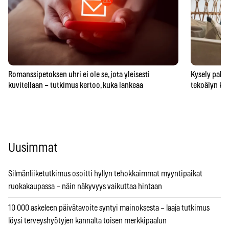
Romanssipetoksen uhri ei ole se, jota yleisesti
Kysely paljas
kuvitellaan – tutkimus kertoo, kuka lankeaa
tekoälyn ka
Uusimmat
Silmänliiketutkimus osoitti hyllyn tehokkaimmat myyntipaikat
ruokakaupassa – näin näkyvyys vaikuttaa hintaan
10 000 askeleen päivätavoite syntyi mainoksesta – laaja tutkimus
löysi terveyshyötyjen kannalta toisen merkkipaalun