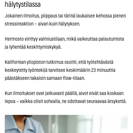
hälytystilassa
Jokainen ilmoitus, piippaus tai tärinä laukaisee kehossa pienen
stressireaktion – aivan kuin hälytyksen.
Hermosto virittyy valmiustilaan, mikä vaikeuttaa palautumista
ja lyhentää keskittymiskykyä.
Kalifornian yliopiston tutkimus osoitti, että työtehtävästä
keskeytetty työntekijä tarvitsee keskimäärin 23 minuuttia
päästäkseen takaisin samaan flow-tilaan.
Kun ilmoitukset ovat jatkuvasti päällä, aivot eivät saa koskaan
lepoa – vaikka olisit sohvalla, ne odottavat seuraavaa ärsykettä.