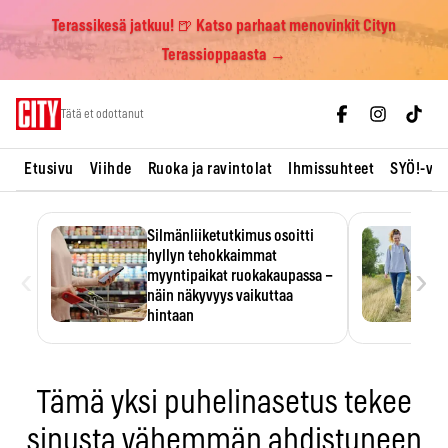
Terassikesä jatkuu! 🍺 Katso parhaat menovinkit Cityn
Terassioppaasta →
Skip
Tätä et odottanut
to
content
Etusivu
Viihde
Ruoka ja ravintolat
Ihmissuhteet
SYÖ!-vii
Silmänliiketutkimus osoitti
hyllyn tehokkaimmat
‹
›
myyntipaikat ruokakaupassa –
näin näkyvyys vaikuttaa
hintaan
Tuotteen paikka hyllyssä
ratkaisee, huomataanko se.
Kauppiaat hyödyntävät…
Tämä yksi puhelinasetus tekee
sinusta vähemmän ahdistuneen