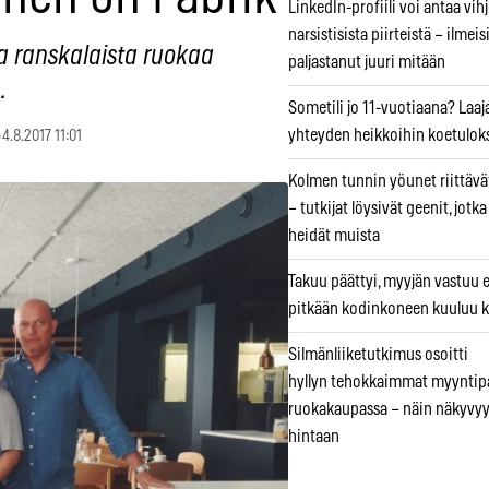
LinkedIn-profiili voi antaa vihj
narsistisista piirteistä – ilmeis
ja ranskalaista ruokaa
paljastanut juuri mitään
.
Sometili jo 11-vuotiaana? Laaj
yhteyden heikkoihin koetuloks
4.8.2017 11:01
Kolmen tunnin yöunet riittävät
– tutkijat löysivät geenit, jotk
heidät muista
Takuu päättyi, myyjän vastuu e
pitkään kodinkoneen kuuluu k
Silmänliiketutkimus osoitti
hyllyn tehokkaimmat myyntip
ruokakaupassa – näin näkyvyy
hintaan