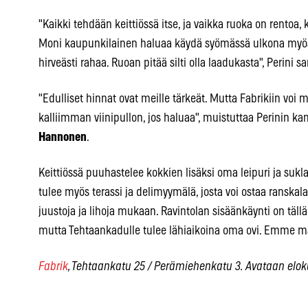
"Kaikki tehdään keittiössä itse, ja vaikka ruoka on rentoa,
Moni kaupunkilainen haluaa käydä syömässä ulkona myös vii
hirveästi rahaa. Ruoan pitää silti olla laadukasta", Perini s
"Edulliset hinnat ovat meille tärkeät. Mutta Fabrikiin voi 
kalliimman viinipullon, jos haluaa", muistuttaa Perinin ka
Hannonen
.
Keittiössä puuhastelee kokkien lisäksi oma leipuri ja sukl
tulee myös terassi ja delimyymälä, josta voi ostaa ranskalais
juustoja ja lihoja mukaan. Ravintolan sisäänkäynti on täl
mutta Tehtaankadulle tulee lähiaikoina oma ovi. Emme ma
Fabrik
, Tehtaankatu 25 / Perämiehenkatu 3. Avataan elo