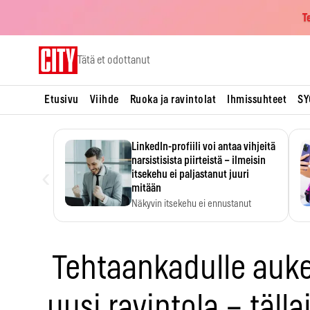
T
Skip
Tätä et odottanut
to
content
Etusivu
Viihde
Ruoka ja ravintolat
Ihmissuhteet
SY
LinkedIn-profiili voi antaa vihjeitä
narsistisista piirteistä – ilmeisin
‹
itsekehu ei paljastanut juuri
mitään
Näkyvin itsekehu ei ennustanut
narsistisia piirteitä.
Tehtaankadulle auk
uusi ravintola – täll