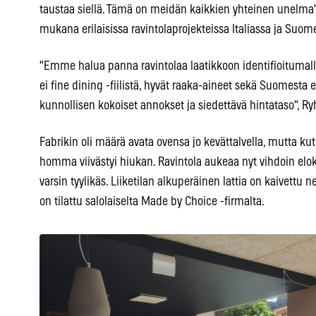
taustaa siellä. Tämä on meidän kaikkien yhteinen unelma"
mukana erilaisissa ravintolaprojekteissa Italiassa ja Suom
"Emme halua panna ravintolaa laatikkoon identifioitumalla
ei fine dining -fiilistä, hyvät raaka-aineet sekä Suomesta e
kunnollisen kokoiset annokset ja siedettävä hintataso", R
Fabrikin oli määrä avata ovensa jo kevättalvella, mutta kute
homma viivästyi hiukan. Ravintola aukeaa nyt vihdoin elok
varsin tyylikäs. Liiketilan alkuperäinen lattia on kaivettu 
on tilattu salolaiselta Made by Choice -firmalta.