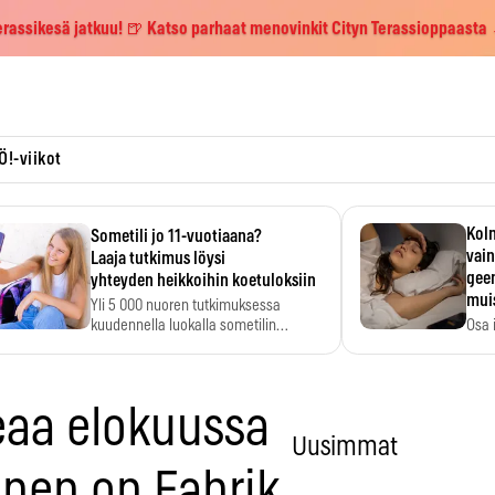
erassikesä jatkuu! 🍺 Katso parhaat menovinkit Cityn Terassioppaasta
Ö!-viikot
Kolm
Sometili jo 11-vuotiaana?
vain
Laaja tutkimus löysi
geen
yhteyden heikkoihin koetuloksiin
mui
Yli 5 000 nuoren tutkimuksessa
kuudennella luokalla sometilin…
Osa 
voi s
eaa elokuussa
Uusimmat
ainen on Fabrik