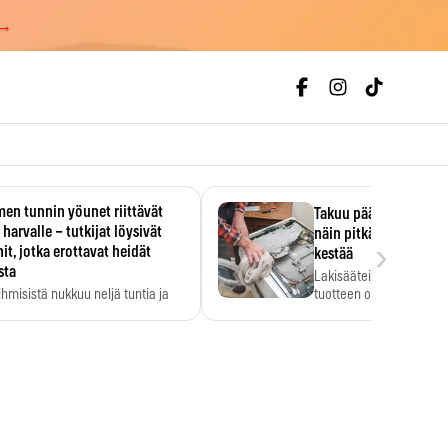
 →
en tunnin yöunet riittävät
Takuu päättyi, myyjän
 harvalle – tutkijat löysivät
näin pitkään kodinko
›
it, jotka erottavat heidät
kestää
sta
Lakisääteinen virhevast
ihmisistä nukkuu neljä tuntia ja
tuotteen oletetun kestoi
ilti…