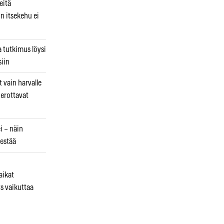
eitä
in itsekehu ei
a tutkimus löysi
iin
 vain harvalle
a erottavat
i – näin
estää
aikat
s vaikuttaa