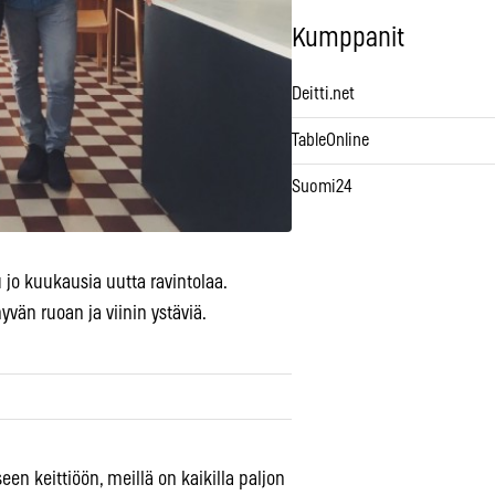
Kumppanit
Deitti.net
TableOnline
Suomi24
o kuukausia uutta ravintolaa.
vän ruoan ja viinin ystäviä.
seen keittiöön, meillä on kaikilla paljon