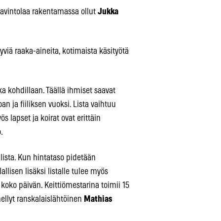
 ravintolaa rakentamassa ollut
Jukka
viä raaka-aineita, kotimaista käsityötä
ka kohdillaan. Täällä ihmiset saavat
oan ja fiiliksen vuoksi. Lista vaihtuu
s lapset ja koirat ovat erittäin
.
allista. Kun hintataso pidetään
allisen lisäksi listalle tulee myös
 koko päivän. Keittiömestarina toimii 15
ellyt ranskalaislähtöinen
Mathias