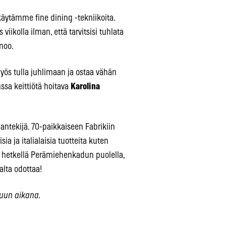
 käytämme fine dining -tekniikoita.
kolla ilman, että tarvitsisi tuhlata
anoo.
myös tulla juhlimaan ja ostaa vähän
nssa keittiötä hoitava
Karolina
aantekijä. 70-paikkaiseen Fabrikiin
ia ja italialaisia tuotteita kuten
lä hetkellä Perämiehenkadun puolella,
lta odottaa!
kuun aikana.