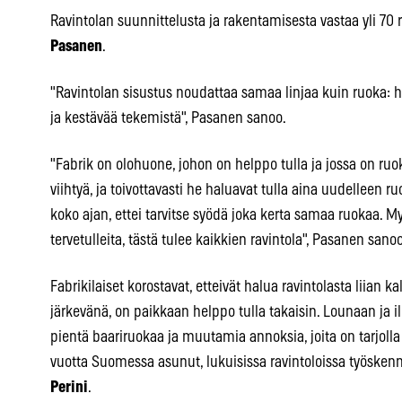
Ravintolan suunnittelusta ja rakentamisesta vastaa yli 70
Pasanen
.
"Ravintolan sisustus noudattaa samaa linjaa kuin ruoka: hy
ja kestävää tekemistä", Pasanen sanoo.
"Fabrik on olohuone, johon on helppo tulla ja jossa on ruo
viihtyä, ja toivottavasti he haluavat tulla aina uudelleen ru
koko ajan, ettei tarvitse syödä joka kerta samaa ruokaa. Myö
tervetulleita, tästä tulee kaikkien ravintola", Pasanen sanoo
Fabrikilaiset korostavat, etteivät halua ravintolasta liian k
järkevänä, on paikkaan helppo tulla takaisin. Lounaan ja ill
pientä baariruokaa ja muutamia annoksia, joita on tarjolla
vuotta Suomessa asunut, lukuisissa ravintoloissa työskenn
Perini
.