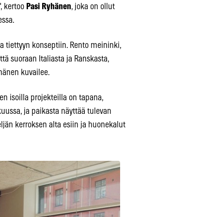
, kertoo
Pasi Ryhänen
, joka on ollut
essa.
 tiettyyn konseptiin. Rento meininki,
ttä suoraan Italiasta ja Ranskasta,
yhänen kuvailee.
n isoilla projekteilla on tapana,
uussa, ja paikasta näyttää tulevan
neljän kerroksen alta esiin ja huonekalut