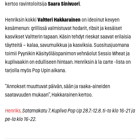
kertoo ravintoloitsija
Saara Sinivuori
.
Henriksin kokki
Valtteri Hakkarainen
on ideoinut kevyen
kesämenun: grillissä valmistuvat hodarit, ribsit ja kesäiset
kasvikset Valtterin tapaan. Käsin tehdyt rieskat saavat erilaisia
täytteitä – kalaa, savumuikkua ja kasviksia. Suositusjuomana
toimii Pyynikin Käsityöläispanimon vehnäolut Sessio Wheat ja
kuplivaakin on edulliseen hintaan. Henriksin à la carte -lista on
tarjolla myös Pop Upin aikana.
”Annokset muuttuvat päivän, sään ja raaka-aineiden
saatavuuden mukaan”, Hakkarainen kertoo.
Henriks,
Satamakatu 7. Kupliva Pop Up 28.7.-12.8. ti-to klo 16-21 ja
pe-la klo 16-22.