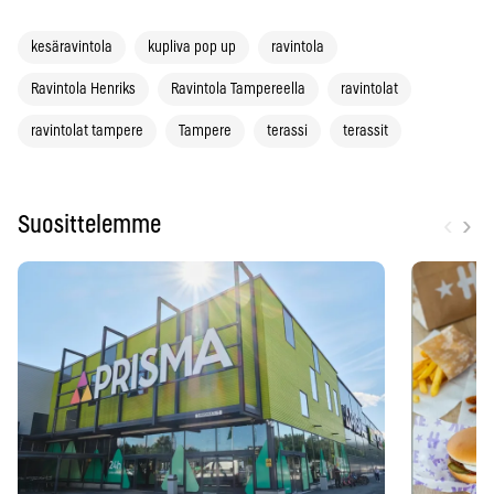
kesäravintola
kupliva pop up
ravintola
Ravintola Henriks
Ravintola Tampereella
ravintolat
ravintolat tampere
Tampere
terassi
terassit
‹
›
Suosittelemme