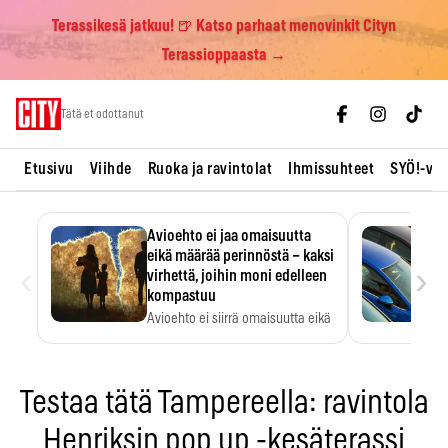
Terassikesä jatkuu! 🍺 Katso parhaat menovinkit Cityn
Terassioppaasta →
Skip
Tätä et odottanut
to
content
Etusivu
Viihde
Ruoka ja ravintolat
Ihmissuhteet
SYÖ!-vii
Avioehto ei jaa omaisuutta
eikä määrää perinnöstä – kaksi
‹
›
virhettä, joihin moni edelleen
kompastuu
Avioehto ei siirrä omaisuutta eikä
ratkaise perintöasioita.
Testaa tätä Tampereella: ravintola
Henriksin pop up -kesäterassi