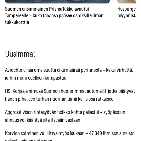
Suomen ensimmäinen PrismaTukku avautui
Hesburgerilt
Tampereelle – kuka tahansa pääsee ostoksille ilman
myynnistä – 
tukkukorttia
Uusimmat
Avioehto ei jaa omaisuutta eikä määrää perinnöstä – kaksi virhettä,
joihin moni edelleen kompastuu
HS: Korjaaja nimeää Suomen huonoimmat automallit, jotka päätyvät
hänen pihalleen turhan nuorina: tämä kallis osa ratkaisee
Aggressiivisen rintasyövän heikko kohta paljastui – syöpäsolun
ahneus voi kääntyä sitä itseään vastaan
Korvien soiminen voi liittyä myös leukaan – 47 349 ihmisen aineisto