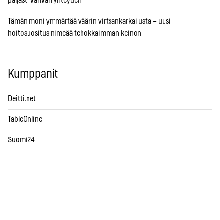
paljasti vahvan yhteyden
Tämän moni ymmärtää väärin virtsankarkailusta – uusi
hoitosuositus nimeää tehokkaimman keinon
Kumppanit
Deitti.net
TableOnline
Suomi24