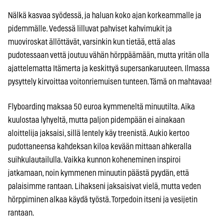
Nälkä kasvaa syödessä, ja haluan koko ajan korkeammalle ja
pidemmälle. Vedessä lilluvat pahviset kahvimukit ja
muoviroskat ällöttävät, varsinkin kun tietää, että alas
pudotessaan vettä joutuu vähän hörppäämään, mutta yritän olla
ajattelematta Itämerta ja keskittyä supersankaruuteen. Ilmassa
pysyttely kirvoittaa voitonriemuisen tunteen. Tämä on mahtavaa!
Flyboarding maksaa 50 euroa kymmeneltä minuutilta. Aika
kuulostaa lyhyeltä, mutta paljon pidempään ei ainakaan
aloittelija jaksaisi, sillä lentely käy treenistä. Aukio kertoo
pudottaneensa kahdeksan kiloa kevään mittaan ahkeralla
suihkulautailulla. Vaikka kunnon koheneminen inspiroi
jatkamaan, noin kymmenen minuutin päästä pyydän, että
palaisimme rantaan. Lihakseni jaksaisivat vielä, mutta veden
hörppiminen alkaa käydä työstä. Torpedoin itseni ja vesijetin
rantaan.