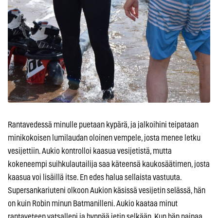
Rantavedessä minulle puetaan kypärä, ja jalkoihini teipataan
minikokoisen lumilaudan oloinen vempele, josta menee letku
vesijettiin. Aukio kontrolloi kaasua vesijetistä, mutta
kokeneempi suihkulautailija saa käteensä kaukosäätimen, josta
kaasua voi lisäillä itse. En edes halua sellaista vastuuta.
Supersankariuteni olkoon Aukion käsissä vesijetin selässä, hän
on kuin Robin minun Batmanilleni. Aukio kaataa minut
rantaveteen vatsalleni ja hyppää jetin selkään. Kun hän painaa