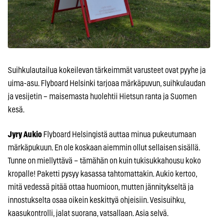
Suihkulautailua kokeilevan tärkeimmät varusteet ovat pyyhe ja
uima-asu. Flyboard Helsinki tarjoaa märkäpuvun, suihkulaudan
ja vesijetin – maisemasta huolehtii Hietsun ranta ja Suomen
kesä.
Jyry Aukio
Flyboard Helsingistä auttaa minua pukeutumaan
märkäpukuun. En ole koskaan aiemmin ollut sellaisen sisällä.
Tunne on miellyttävä – tämähän on kuin tukisukkahousu koko
kropalle! Paketti pysyy kasassa tahtomattakin. Aukio kertoo,
mitä vedessä pitää ottaa huomioon, mutten jännitykseltä ja
innostukselta osaa oikein keskittyä ohjeisiin. Vesisuihku,
kaasukontrolli, jalat suorana, vatsallaan. Asia selvä.