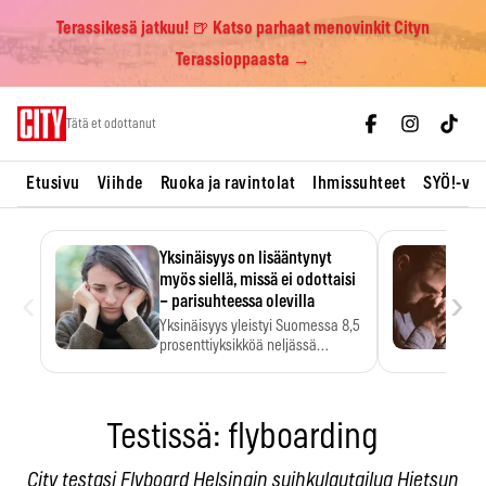
Terassikesä jatkuu! 🍺 Katso parhaat menovinkit Cityn
Terassioppaasta →
Skip
Tätä et odottanut
to
content
Etusivu
Viihde
Ruoka ja ravintolat
Ihmissuhteet
SYÖ!-vii
Yksinäisyys on lisääntynyt
myös siellä, missä ei odottaisi
‹
›
– parisuhteessa olevilla
Yksinäisyys yleistyi Suomessa 8,5
prosenttiyksikköä neljässä
vuodessa. Se…
Testissä: flyboarding
City testasi Flyboard Helsingin suihkulautailua Hietsun