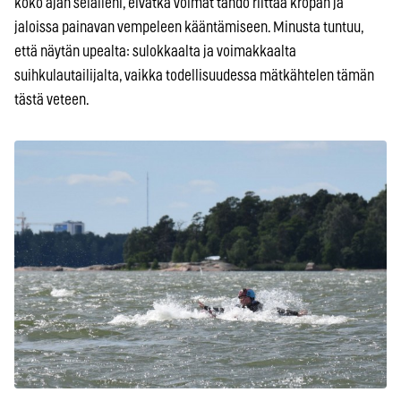
koko ajan selälleni, eivätkä voimat tahdo riittää kropan ja
jaloissa painavan vempeleen kääntämiseen. Minusta tuntuu,
että näytän upealta: sulokkaalta ja voimakkaalta
suihkulautailijalta, vaikka todellisuudessa mätkähtelen tämän
tästä veteen.