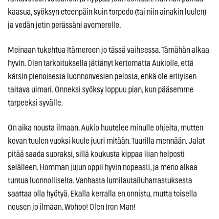
kaasua, syöksyn eteenpäin kuin torpedo (tai niin ainakin luulen)
ja vedän jetin perässäni avomerelle.
Meinaan tukehtua Itämereen jo tässä vaiheessa. Tämähän alkaa
hyvin. Olen tarkoituksella jättänyt kertomatta Aukiolle, että
kärsin pienoisesta luonnonvesien pelosta, enkä ole erityisen
taitava uimari. Onneksi syöksy loppuu pian, kun pääsemme
tarpeeksi syvälle.
On aika nousta ilmaan. Aukio huutelee minulle ohjeita, mutten
kovan tuulen vuoksi kuule juuri mitään. Tuurilla mennään. Jalat
pitää saada suoraksi, sillä koukusta kippaa liian helposti
selälleen. Homman jujun oppii hyvin nopeasti, ja meno alkaa
tuntua luonnolliselta. Vanhasta lumilautailuharrastuksesta
saattaa olla hyötyä. Ekalla kerralla en onnistu, mutta toisella
nousen jo ilmaan. Wohoo! Olen Iron Man!