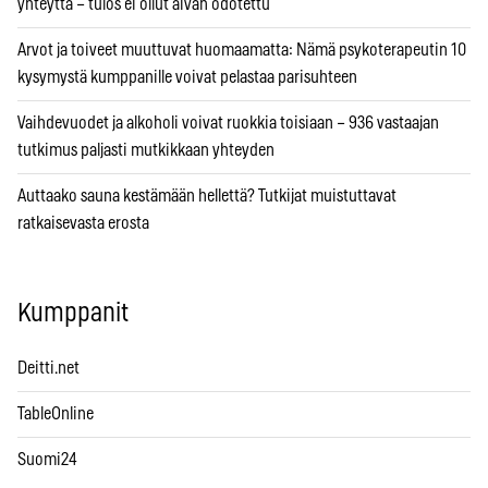
yhteyttä – tulos ei ollut aivan odotettu
Arvot ja toiveet muuttuvat huomaamatta: Nämä psykoterapeutin 10
kysymystä kumppanille voivat pelastaa parisuhteen
Vaihdevuodet ja alkoholi voivat ruokkia toisiaan – 936 vastaajan
tutkimus paljasti mutkikkaan yhteyden
Auttaako sauna kestämään hellettä? Tutkijat muistuttavat
ratkaisevasta erosta
Kumppanit
Deitti.net
TableOnline
Suomi24