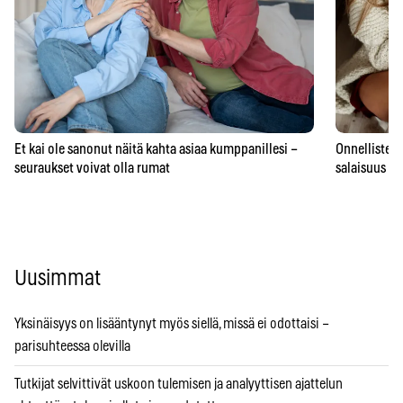
Et kai ole sanonut näitä kahta asiaa kumppanillesi –
Onnellisten 
seuraukset voivat olla rumat
salaisuus – 
Uusimmat
Yksinäisyys on lisääntynyt myös siellä, missä ei odottaisi –
parisuhteessa olevilla
Tutkijat selvittivät uskoon tulemisen ja analyyttisen ajattelun