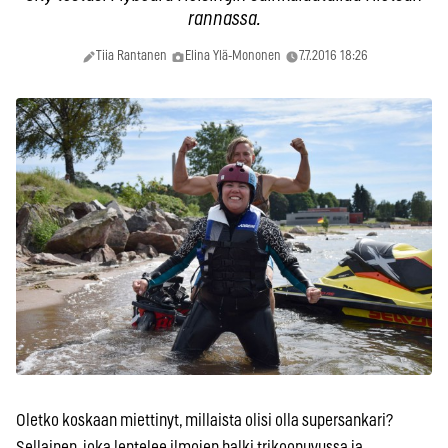
rannassa.
Tiia Rantanen
Elina Ylä-Mononen
7.7.2016 18:26
Oletko koskaan miettinyt, millaista olisi olla supersankari?
Sellainen, joka lentelee ilmojen halki trikoopuvussa ja