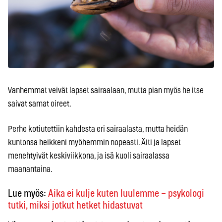
Vanhemmat veivät lapset sairaalaan, mutta pian myös he itse
saivat samat oireet.
Perhe kotiutettiin kahdesta eri sairaalasta, mutta heidän
kuntonsa heikkeni myöhemmin nopeasti. Äiti ja lapset
menehtyivät keskiviikkona, ja isä kuoli sairaalassa
maanantaina.
Lue myös:
Aika ei kulje kuten luulemme – psykologi
tutki, miksi jotkut hetket hidastuvat