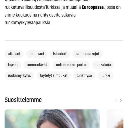
ruokaturvallisuudesta Turkissa ja muualla
Euroopassa
, jossa on
viime kuukausina nähty useita vakavia
ruokamyrkytystapauksia.
aikuiset
botulismi
Istanbuli
katuruokakojut
lapset
merenelävät
nelihenkinen perhe
ruokakoju
ruokamyrkytys
täytetyt simpukat
turistirysä
Turkki
‹
›
Suosittelemme