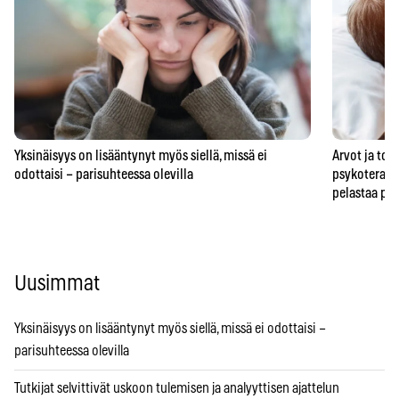
Yksinäisyys on lisääntynyt myös siellä, missä ei
Arvot ja to
odottaisi – parisuhteessa olevilla
psykoterape
pelastaa pa
Uusimmat
Yksinäisyys on lisääntynyt myös siellä, missä ei odottaisi –
parisuhteessa olevilla
Tutkijat selvittivät uskoon tulemisen ja analyyttisen ajattelun