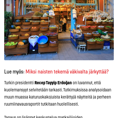
Lue myös:
Miksi naisten tekemä väkivalta järkyttää?
Turkin presidentti
Recep Tayyip Erdoğan
on luvannut, että
kuolemansyyt selvitetään tarkasti. Tutkimuksissa analysoidaan
muun muassa katuruokakojuista kerättyjä näytteitä ja perheen
ruumiinavausraportit tutkitaan huolellisesti.
Tapaus on lisännyt keskustelua matkailijoiden