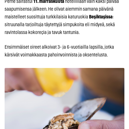
Perhe sairastui
11. marraskuuta
hotellillaan vain kaksi päivää
saapumisensa jälkeen. He olivat aiemmin samana päivänä
maistelleet suosittuja turkkilaisia katuruokia
Beşiktaşissa
:
sitruunalla tarjoiltuja täytettyjä simpukoita eli midyeä, sekä
ravintolassa kokoreçia ja tavuk tantunia.
Ensimmäiset oireet alkoivat 3- ja 6-vuotiailla lapsilla, jotka
kärsivät voimakkaasta pahoinvoinnista ja oksentelusta.