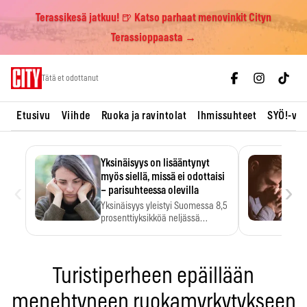
Terassikesä jatkuu! 🍺 Katso parhaat menovinkit Cityn
Terassioppaasta →
Skip
Tätä et odottanut
to
content
Etusivu
Viihde
Ruoka ja ravintolat
Ihmissuhteet
SYÖ!-vii
Yksinäisyys on lisääntynyt
myös siellä, missä ei odottaisi
‹
›
– parisuhteessa olevilla
Yksinäisyys yleistyi Suomessa 8,5
prosenttiyksikköä neljässä
vuodessa. Se…
Turistiperheen epäillään
menehtyneen ruokamyrkytykseen