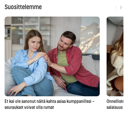
‹
›
Suosittelemme
Et kai ole sanonut näitä kahta asiaa kumppanillesi –
Onnellisten 
seuraukset voivat olla rumat
salaisuus – 