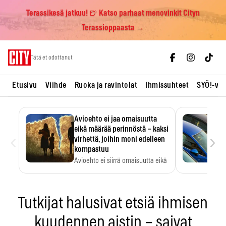
Terassikesä jatkuu! 🍺 Katso parhaat menovinkit Cityn
Terassioppaasta →
Skip
Tätä et odottanut
to
content
Etusivu
Viihde
Ruoka ja ravintolat
Ihmissuhteet
SYÖ!-vii
Avioehto ei jaa omaisuutta
eikä määrää perinnöstä – kaksi
‹
›
virhettä, joihin moni edelleen
kompastuu
Avioehto ei siirrä omaisuutta eikä
ratkaise perintöasioita.
Tutkijat halusivat etsiä ihmisen
kuudennen aistin – saivat