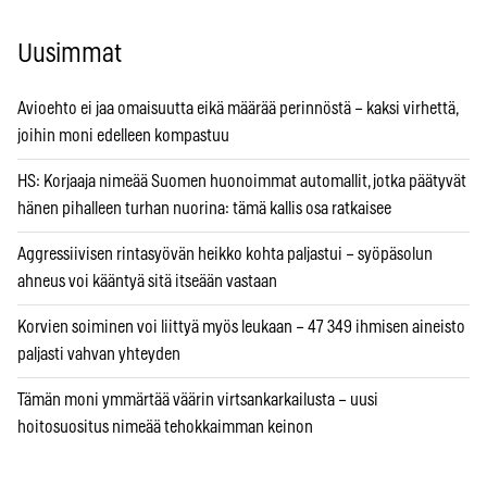
Uusimmat
Avioehto ei jaa omaisuutta eikä määrää perinnöstä – kaksi virhettä,
joihin moni edelleen kompastuu
HS: Korjaaja nimeää Suomen huonoimmat automallit, jotka päätyvät
hänen pihalleen turhan nuorina: tämä kallis osa ratkaisee
Aggressiivisen rintasyövän heikko kohta paljastui – syöpäsolun
ahneus voi kääntyä sitä itseään vastaan
Korvien soiminen voi liittyä myös leukaan – 47 349 ihmisen aineisto
paljasti vahvan yhteyden
Tämän moni ymmärtää väärin virtsankarkailusta – uusi
hoitosuositus nimeää tehokkaimman keinon