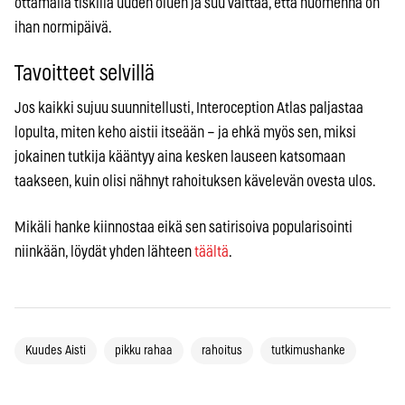
ottamalla tiskillä uuden oluen ja suu väittää, että huomenna on
ihan normipäivä.
Tavoitteet selvillä
Jos kaikki sujuu suunnitellusti, Interoception Atlas paljastaa
lopulta, miten keho aistii itseään – ja ehkä myös sen, miksi
jokainen tutkija kääntyy aina kesken lauseen katsomaan
taakseen, kuin olisi nähnyt rahoituksen kävelevän ovesta ulos.
Mikäli hanke kiinnostaa eikä sen satirisoiva popularisointi
niinkään, löydät yhden lähteen
täältä
.
Kuudes Aisti
pikku rahaa
rahoitus
tutkimushanke