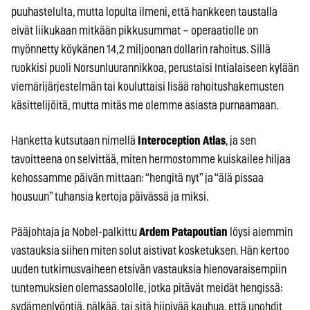
puuhastelulta, mutta lopulta ilmeni, että hankkeen taustalla
eivät liikukaan mitkään pikkusummat – operaatiolle on
myönnetty köykänen 14,2 miljoonan dollarin rahoitus. Sillä
ruokkisi puoli Norsunluurannikkoa, perustaisi Intialaiseen kylään
viemärijärjestelmän tai kouluttaisi lisää rahoitushakemusten
käsittelijöitä, mutta mitäs me olemme asiasta purnaamaan.
Hanketta kutsutaan nimellä
Interoception Atlas
, ja sen
tavoitteena on selvittää, miten hermostomme kuiskailee hiljaa
kehossamme päivän mittaan: “hengitä nyt” ja “älä pissaa
housuun” tuhansia kertoja päivässä ja miksi.
Pääjohtaja ja Nobel-palkittu
Ardem Patapoutian
löysi aiemmin
vastauksia siihen miten solut aistivat kosketuksen. Hän kertoo
uuden tutkimusvaiheen etsivän vastauksia hienovaraisempiin
tuntemuksien olemassaololle, jotka pitävät meidät hengissä:
sydämenlyöntiä, nälkää, tai sitä hiipivää kauhua, että unohdit