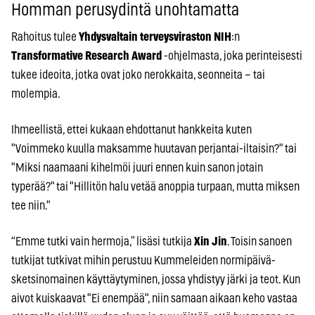
Homman perusydintä unohtamatta
Rahoitus tulee
Yhdysvaltain terveysviraston
NIH
:n
Transformative Research Award
-ohjelmasta, joka perinteisesti
tukee ideoita, jotka ovat joko nerokkaita, seonneita – tai
molempia.
Ihmeellistä, ettei kukaan ehdottanut hankkeita kuten
"Voimmeko kuulla maksamme huutavan perjantai-iltaisin?" tai
"Miksi naamaani kihelmöi juuri ennen kuin sanon jotain
typerää?" tai "Hillitön halu vetää anoppia turpaan, mutta miksen
tee niin."
“Emme tutki vain hermoja,” lisäsi tutkija
Xin Jin
. Toisin sanoen
tutkijat tutkivat mihin perustuu Kummeleiden normipäivä-
sketsinomainen käyttäytyminen, jossa yhdistyy järki ja teot. Kun
aivot kuiskaavat "Ei enempää", niin samaan aikaan keho vastaa