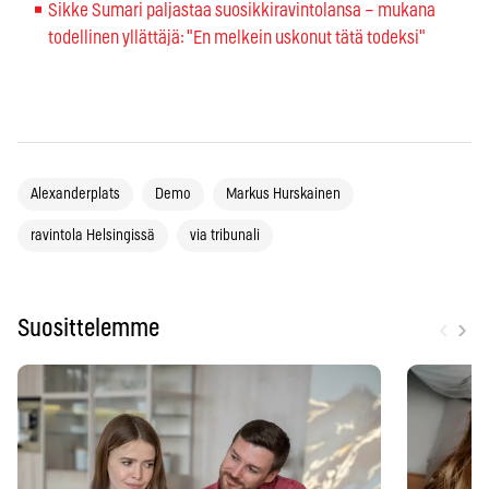
Sikke Sumari paljastaa suosikkiravintolansa – mukana
todellinen yllättäjä: "En melkein uskonut tätä todeksi"
Alexanderplats
Demo
Markus Hurskainen
ravintola Helsingissä
via tribunali
‹
›
Suosittelemme