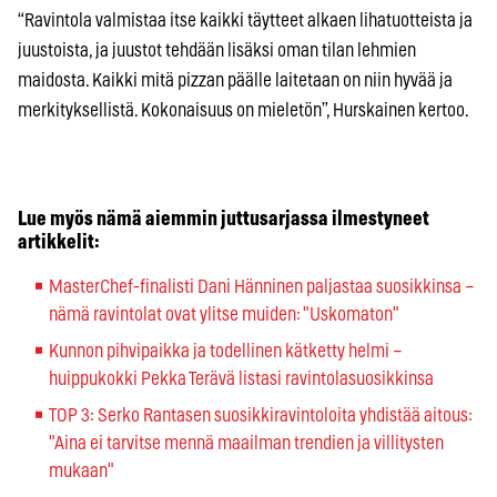
“Ravintola valmistaa itse kaikki täytteet alkaen lihatuotteista ja
juustoista, ja juustot tehdään lisäksi oman tilan lehmien
maidosta. Kaikki mitä pizzan päälle laitetaan on niin hyvää ja
merkityksellistä. Kokonaisuus on mieletön”, Hurskainen kertoo.
Lue myös nämä aiemmin juttusarjassa ilmestyneet
artikkelit:
MasterChef-finalisti Dani Hänninen paljastaa suosikkinsa –
nämä ravintolat ovat ylitse muiden: "Uskomaton"
Kunnon pihvipaikka ja todellinen kätketty helmi –
huippukokki Pekka Terävä listasi ravintolasuosikkinsa
TOP 3: Serko Rantasen suosikkiravintoloita yhdistää aitous:
"Aina ei tarvitse mennä maailman trendien ja villitysten
mukaan"