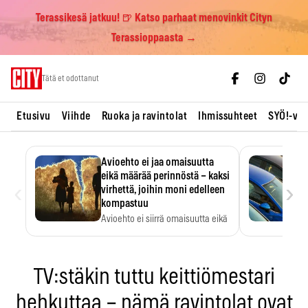
Terassikesä jatkuu! 🍺 Katso parhaat menovinkit Cityn
Terassioppaasta →
Skip
Tätä et odottanut
to
content
Etusivu
Viihde
Ruoka ja ravintolat
Ihmissuhteet
SYÖ!-vii
Avioehto ei jaa omaisuutta
eikä määrää perinnöstä – kaksi
‹
›
virhettä, joihin moni edelleen
kompastuu
Avioehto ei siirrä omaisuutta eikä
ratkaise perintöasioita.
TV:stäkin tuttu keittiömestari
hehkuttaa – nämä ravintolat ovat