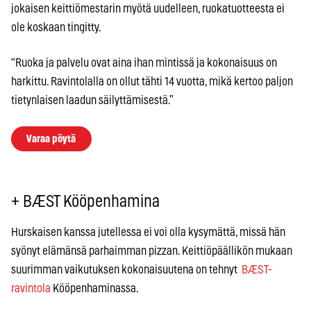
jokaisen keittiömestarin myötä uudelleen, ruokatuotteesta ei
ole koskaan tingitty.
“Ruoka ja palvelu ovat aina ihan mintissä ja kokonaisuus on
harkittu. Ravintolalla on ollut tähti 14 vuotta, mikä kertoo paljon
tietynlaisen laadun säilyttämisestä.”
Varaa pöytä
+ BÆST Kööpenhamina
Hurskaisen kanssa jutellessa ei voi olla kysymättä, missä hän
syönyt elämänsä parhaimman pizzan. Keittiöpäällikön mukaan
suurimman vaikutuksen kokonaisuutena on tehnyt
BÆST-
ravintola
Kööpenhaminassa.