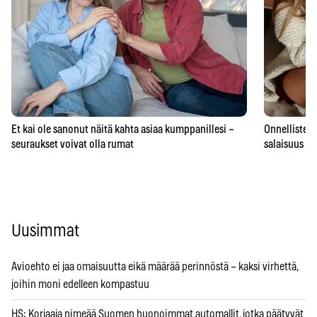
Et kai ole sanonut näitä kahta asiaa kumppanillesi –
Onnellisten 
seuraukset voivat olla rumat
salaisuus – 
Uusimmat
Avioehto ei jaa omaisuutta eikä määrää perinnöstä – kaksi virhettä,
joihin moni edelleen kompastuu
HS: Korjaaja nimeää Suomen huonoimmat automallit, jotka päätyvät