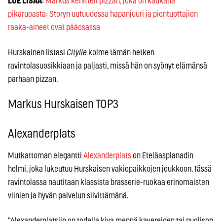
LUE LISÄÄ
:
Markus kehitteli pizzan, joka on kaukana
pikaruoasta: Storyn uutuudessa hapanjuuri ja pientuottajien
raaka-aineet ovat pääosassa
Hurskainen listasi
Citylle
kolme tämän hetken
ravintolasuosikkiaan ja paljasti, missä hän on syönyt elämänsä
parhaan pizzan.
Markus Hurskaisen TOP3
Alexanderplats
Mutkattoman elegantti
Alexanderplats
on Eteläasplanadin
helmi, joka lukeutuu Hurskaisen vakiopaikkojen joukkoon. Tässä
ravintolassa nautitaan klassista brasserie-ruokaa erinomaisten
viinien ja hyvän palvelun siivittämänä.
“Alexanderplatsiin on todella kiva mennä kavereiden tai puolison