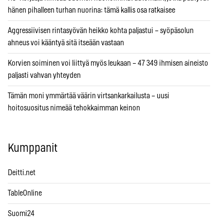
hänen pihalleen turhan nuorina: tämä kallis osa ratkaisee
Aggressiivisen rintasyövän heikko kohta paljastui – syöpäsolun
ahneus voi kääntyä sitä itseään vastaan
Korvien soiminen voi liittyä myös leukaan – 47 349 ihmisen aineisto
paljasti vahvan yhteyden
Tämän moni ymmärtää väärin virtsankarkailusta – uusi
hoitosuositus nimeää tehokkaimman keinon
Kumppanit
Deitti.net
TableOnline
Suomi24