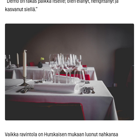
“Demo on rakas paikka itselle; olen elänyt, hengittänyt ja
kasvanut siellä.”
Vaikka ravintola on Hurskaisen mukaan luonut nahkansa