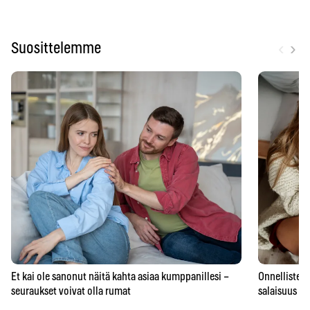
‹
›
Suosittelemme
Et kai ole sanonut näitä kahta asiaa kumppanillesi –
Onnellisten 
seuraukset voivat olla rumat
salaisuus – 