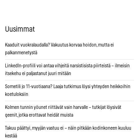
Uusimmat
Kaaduit vuokralaudalla? Vakuutus korvaa hoidon, mutta ei
palkanmenetystä
LinkedIn-profiili voi antaa vihjeitä narsistisista piirteistä – ilmeisin
itsekehu ei paljastanut juuri mitään
Sometili jo 11-vuotiaana? Laaja tutkimus löysi yhteyden heikkoihin
koetuloksiin
Kolmen tunnin yöunet riittävät vain harvalle – tutkijat löysivät
geenit, jotka erottavat heidät muista
Takuu päättyi, myyjän vastuu ei – näin pitkään kodinkoneen kuuluu
kestää