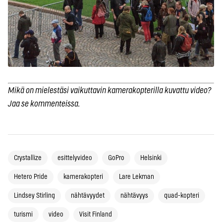
Mikä on mielestäsi vaikuttavin kamerakopterilla kuvattu video?
Jaa se kommenteissa.
Crystallize
esittelyvideo
GoPro
Helsinki
Hetero Pride
kamerakopteri
Lare Lekman
Lindsey Stirling
nähtävyydet
nähtävyys
quad-kopteri
turismi
video
Visit Finland