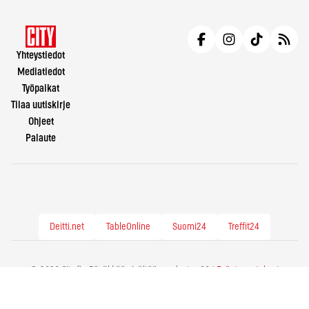
Yhteystiedot
Mediatiedot
Työpaikat
Tilaa uutiskirje
Ohjeet
Palaute
Deitti.net
TableOnline
Suomi24
Treffit24
© 2026 City.fi - Räväkkää sisältöä vuodesta -86 |
Evästeasetukset