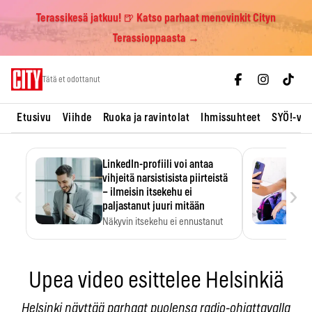
Terassikesä jatkuu! 🍺 Katso parhaat menovinkit Cityn
Terassioppaasta →
Skip
Tätä et odottanut
to
content
Etusivu
Viihde
Ruoka ja ravintolat
Ihmissuhteet
SYÖ!-vii
LinkedIn-profiili voi antaa
vihjeitä narsistisista piirteistä
‹
›
– ilmeisin itsekehu ei
paljastanut juuri mitään
Näkyvin itsekehu ei ennustanut
narsistisia piirteitä.
Upea video esittelee Helsinkiä
Helsinki näyttää parhaat puolensa radio-ohjattavalla