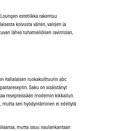
Loungen estetiikka rakentuu
isesta koivusta värien, valojen ja
tuvan lähes tuhatneliöisen ravintolan,
n italialaisen ruokakulttuurin abc
pastareseptin. Saku on sisäistänyt
a resepteissään modernin kikkailun.
lla, mutta sen hyödyntäminen ei edellytä
taliaansa, mutta osuu naulankantaan