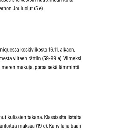
rhon Jouluolut (5 e).
quessa keskiviikosta 16.11. alkaen.
ta viiteen rättiin (59-99 e). Viimeksi
a meren makuja, poroa sekä lämmintä
t kulissien takana. Klassiselta listalta
pariloitua maksaa (19 e). Kahvila ja baari