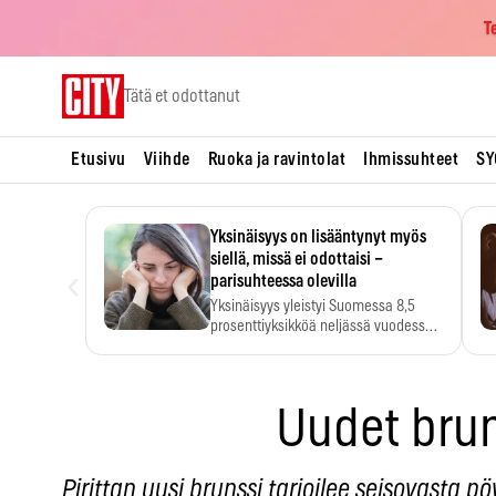
T
Skip
Tätä et odottanut
to
content
Etusivu
Viihde
Ruoka ja ravintolat
Ihmissuhteet
SY
Yksinäisyys on lisääntynyt myös
siellä, missä ei odottaisi –
‹
parisuhteessa olevilla
Yksinäisyys yleistyi Suomessa 8,5
prosenttiyksikköä neljässä vuodessa.
Se…
Uudet brun
Pirittan uusi brunssi tarjoilee seisovasta p