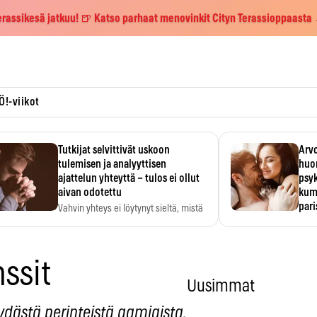
erassikesä jatkuu! 🍺 Katso parhaat menovinkit Cityn Terassioppaasta
Ö!-viikot
Tutkijat selvittivät uskoon
Arvo
tulemisen ja analyyttisen
huo
ajattelun yhteyttä – tulos ei ollut
psy
aivan odotettu
kump
par
Vahvin yhteys ei löytynyt sieltä, mistä
sitä odotettiin.
Suht
tunt
Psyk
ssit
Uusimmat
öydästä perinteistä aamiaista.