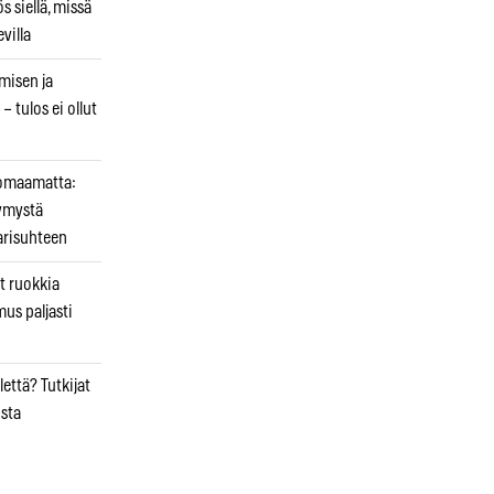
 siellä, missä
villa
emisen ja
– tulos ei ollut
uomaamatta:
ymystä
arisuhteen
t ruokkia
mus paljasti
että? Tutkijat
osta