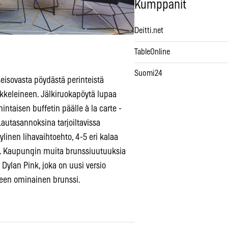
Kumppanit
Deitti.net
TableOnline
Suomi24
 seisovasta pöydästä perinteistä
kkeleineen. Jälkiruokapöytä lupaa
ntaisen buffetin päälle à la carte -
Lautasannoksina tarjoiltavissa
linen lihavaihtoehto, 4-5 eri kalaa
os. Kaupungin muita brunssiuutuuksia
Dylan Pink, joka on uusi versio
leen ominainen brunssi.