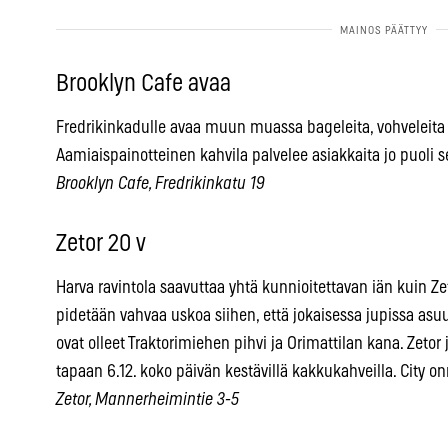
Brooklyn Cafe avaa
Fredrikinkadulle avaa muun muassa bageleita, vohveleita ja
Aamiaispainotteinen kahvila palvelee asiakkaita jo puoli 
Brooklyn Cafe, Fredrikinkatu 19
Zetor 20 v
Harva ravintola saavuttaa yhtä kunnioitettavan iän kuin Zet
pidetään vahvaa uskoa siihen, että jokaisessa jupissa asuu 
ovat olleet Traktorimiehen pihvi ja Orimattilan kana. Zeto
tapaan 6.12. koko päivän kestävillä kakkukahveilla. City on
Zetor, Mannerheimintie 3-5