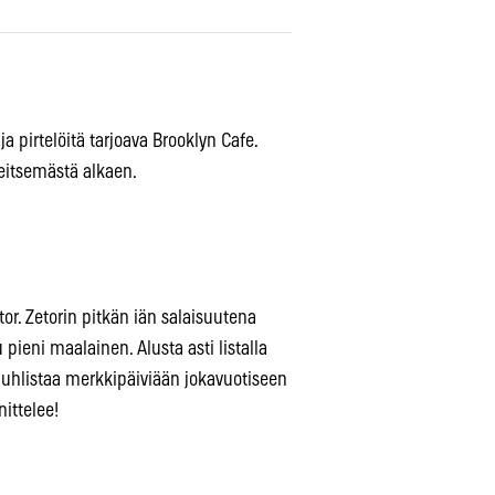
 pirtelöitä tarjoava Brooklyn Cafe.
seitsemästä alkaen.
or. Zetorin pitkän iän salaisuutena
pieni maalainen. Alusta asti listalla
r juhlistaa merkkipäiviään jokavuotiseen
nittelee!