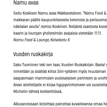
Namu avaa
Sedu Koskisen Namu avaa Makkarataloon. ”Namu Food & 
makkaran päälle kaupunkilaisesta betonista ja perisuomala
näköalan avulla”, kertoo Koskinen. Neljästä osastosta koos
baarin ja loungen yhdistelmän avajaisia vietetään 11.11.
Namu Food & Lounge, Kaivokatu 6
Vuoden ruokakirja
Saku Tuominen teki sen taas, Vuoden Ruokakirjan. Basta! o
nimeltään ja sisältää kiitos Siiri-tyttären myös muutaman 
saapasmaan mammojen vuosisataisen perinteen ja unohta
Aivan aloittelijalle ei kirjaa hyppysmittoineen voi suosite
Michelin-tähteä kotikeittiössä.
Alkusanoissaan kirjoittaja painottaa kuvailevansa omaa I