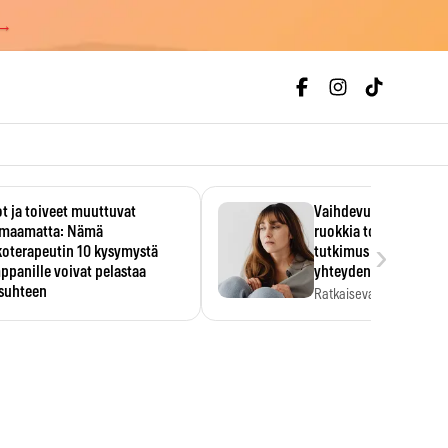
 →
t ja toiveet muuttuvat
Vaihdevuodet ja alkoh
maamatta: Nämä
ruokkia toisiaan – 93
›
koterapeutin 10 kysymystä
tutkimus paljasti mut
panille voivat pelastaa
yhteyden
isuhteen
Ratkaiseva tekijä ei ollu
vakavuus vaan syy,…
eessa on helppo ajatella
evansa kumppaninsa läpikotaisin.
oterapeutin…