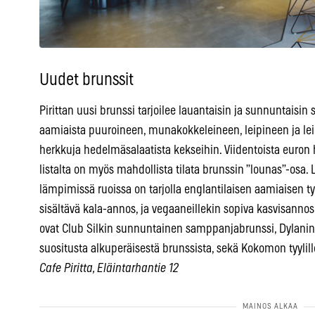
Uudet brunssit
Pirittan uusi brunssi tarjoilee lauantaisin ja sunnuntaisin
aamiaista puuroineen, munakokkeleineen, leipineen ja lei
herkkuja hedelmäsalaatista kekseihin. Viidentoista euron hi
listalta on myös mahdollista tilata brunssin ”lounas”-osa. 
lämpimissä ruoissa on tarjolla englantilaisen aamiaisen tyy
sisältävä kala-annos, ja vegaaneillekin sopiva kasvisann
ovat Club Silkin sunnuntainen samppanjabrunssi, Dylanin 
suositusta alkuperäisestä brunssista, sekä Kokomon tyylil
Cafe Piritta, Eläintarhantie 12