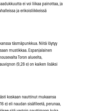
dukkuutta ei voi liikaa painottaa, ja
lleissa ja erikoisliikkeissä
n kanssa täsmäpunkkua. Niitä löytyy
saan mustikkaa. Espanjalainen
ousevalta Toron alueelta,
uvignon (9,28 e) on kaiken lisäksi
ävästi koskaan nauttinut mukaansa
6 e) eli naudan sisäfileetä, perunaa,
ääsee sitä vastoin nauttimaan kuka