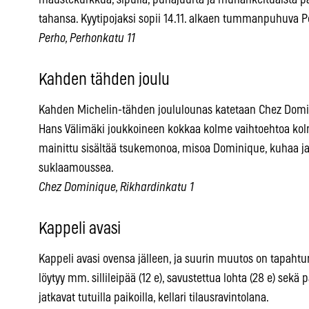
tahansa. Kyytipojaksi sopii 14.11. alkaen tummanpuhuva Pe
Perho, Perhonkatu 11
Kahden tähden joulu
Kahden Michelin-tähden joululounas katetaan Chez Domini
Hans Välimäki joukkoineen kokkaa kolme vaihtoehtoa kolmes
mainittu sisältää tsukemonoa, misoa Dominique, kuhaa j
suklaamoussea.
Chez Dominique, Rikhardinkatu 1
Kappeli avasi
Kappeli avasi ovensa jälleen, ja suurin muutos on tapahtunu
löytyy mm. sillileipää (12 e), savustettua lohta (28 e) sekä 
jatkavat tutuilla paikoilla, kellari tilausravintolana.