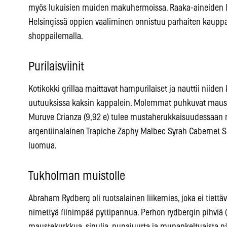
myös lukuisien muiden makuhermoissa. Raaka-aineiden laa
Helsingissä oppien vaaliminen onnistuu parhaiten kauppaha
shoppailemalla.
Purilaisviinit
Kotikokki grillaa maittavat hampurilaiset ja nauttii niide
uutuuksissa kaksin kappalein. Molemmat puhkuvat maus
Muruve Crianza (9,92 e) tulee mustaherukkaisuudessaan n
argentiinalainen Trapiche Zaphy Malbec Syrah Cabernet Sa
luomua.
Tukholman muistolle
Abraham Rydberg oli ruotsalainen liikemies, joka ei tiett
nimettyä fiinimpää pyttipannua. Perhon rydbergin pihviä (1
maustekurkkua, sipulia, punajuurta ja munankeltuaista p