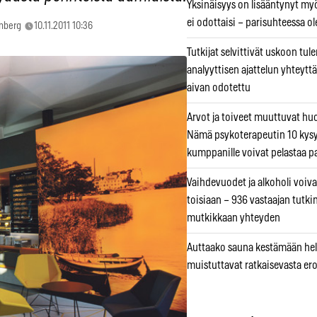
Yksinäisyys on lisääntynyt myös
ei odottaisi – parisuhteessa ole
enberg
10.11.2011 10:36
Tutkijat selvittivät uskoon tul
analyyttisen ajattelun yhteyttä 
aivan odotettu
Arvot ja toiveet muuttuvat h
Nämä psykoterapeutin 10 kys
kumppanille voivat pelastaa p
Vaihdevuodet ja alkoholi voiva
toisiaan – 936 vastaajan tutki
mutkikkaan yhteyden
Auttaako sauna kestämään hell
muistuttavat ratkaisevasta er