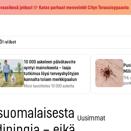
erassikesä jatkuu! 🍺 Katso parhaat menovinkit Cityn Terassioppaasta
Ö!-viikot
10 000 askeleen päivätavoite
Pun
syntyi mainoksesta – laaja
Mill
tutkimus löysi terveyshyötyjen
THL:
kannalta toisen merkkipaalun
punk
Moni tavoittelee 10 000 askelta
kym
päivässä, vaikka luku…
 suomalaisesta
Uusimmat
diningia – eikä