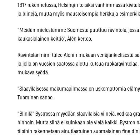
1817 rakennetussa, Helsingin toisiksi vanhimmassa kivitalo
ja blinejä, mutta myös mausteisempia herkkuja esimerkiksi
"Meidän mielestämme Suomesta puuttuu ravintola, jossa p
kaukasialainen keittiö", Alén kertoo.
Ravintolan nimi tulee Alénin mukaan venäjänkielisestä san
ja jolla on vuosien saatossa alettu kutsua ruokaravintolaa,
mukava syödä.
"Slaavilaisessa makumaailmassa on uskomattomia elämyksi
Tuominen sanoo.
"Blinilä" Bystrossa myydään slaavilaisia viinejä, vodkaa gr
hinnoin. Mutta siinä ei suinkaan ole vielä kaikki. Bystron n
tiloihin rakennetaan ainutlaatuinen suomalainen fine dini