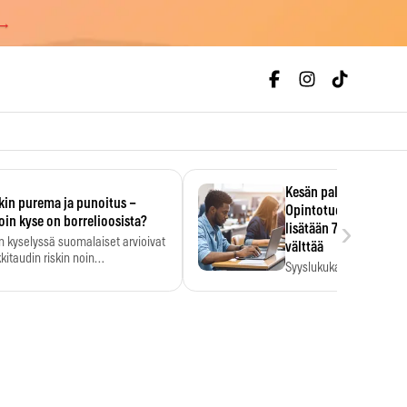
 →
Kesän palkka ratkaise
kin purema ja punoitus –
Opintotuen takaisinp
›
oin kyse on borrelioosista?
lisätään 7,5 prosentti
n kyselyssä suomalaiset arvioivat
välttää
kitaudin riskin noin
Syyslukukauden tukikuu
menkertaiseksi…
määrä ratkeaa sillä, mit
ehti…