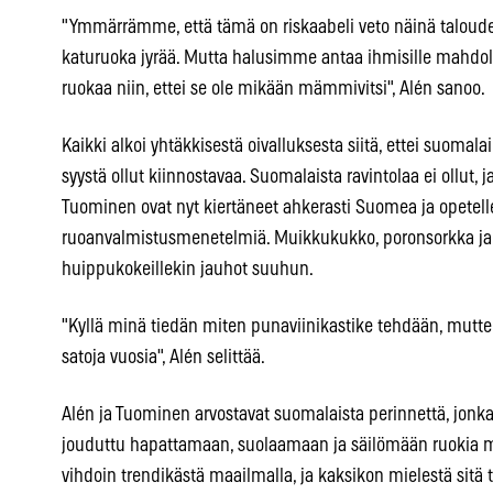
"Ymmärrämme, että tämä on riskaabeli veto näinä taloudel
katuruoka jyrää. Mutta halusimme antaa ihmisille mahdol
ruokaa niin, ettei se ole mikään mämmivitsi", Alén sanoo.
Kaikki alkoi yhtäkkisestä oivalluksesta siitä, ettei suomal
syystä ollut kiinnostavaa. Suomalaista ravintolaa ei ollut, j
Tuominen ovat nyt kiertäneet ahkerasti Suomea ja opetelle
ruoanvalmistusmenetelmiä. Muikkukukko, poronsorkka ja it
huippukokeillekin jauhot suuhun.
"Kyllä minä tiedän miten punaviinikastike tehdään, mutt
satoja vuosia", Alén selittää.
Alén ja Tuominen arvostavat suomalaista perinnettä, jon
jouduttu hapattamaan, suolaamaan ja säilömään ruokia m
vihdoin trendikästä maailmalla, ja kaksikon mielestä sitä