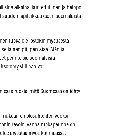
lisina aikoina, kun edullinen ja helppo
lisuuden läpileikkaukseen suomalaista
ainen ruoka ole jostakin mystisestä
a sellainen piti perustaa. Alén ja
et perinteisiä suomalaisia
setehty viili panivat
en osaa ruokia, mitä Suomessa on tehty
ka mukaan on olosuhteiden vuoksi
onin tavoin. Vanha ruokaperinne on
 tulee arvostaa myös kotimaassa.