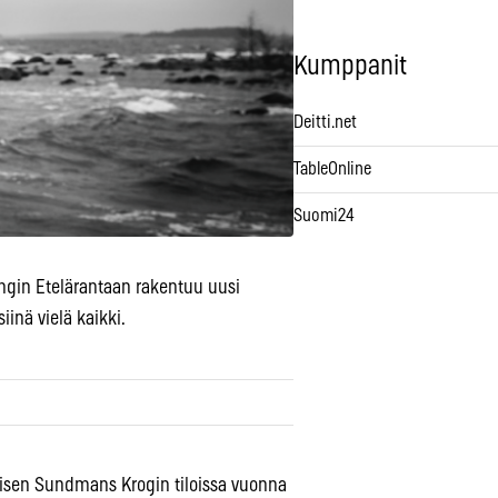
Kumppanit
Deitti.net
TableOnline
Suomi24
ingin Etelärantaan rakentuu uusi
siinä vielä kaikki.
tisen Sundmans Krogin tiloissa vuonna