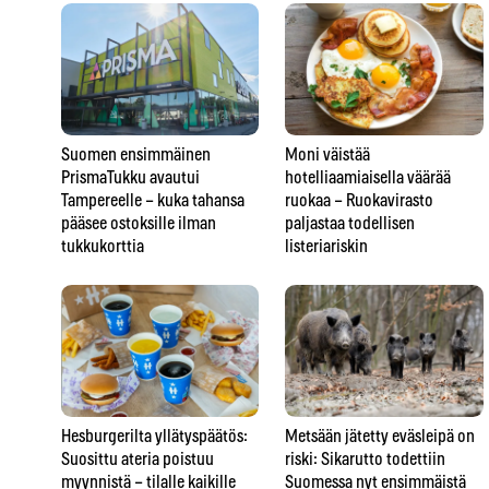
Suomen ensimmäinen
Moni väistää
PrismaTukku avautui
hotelliaamiaisella väärää
Tampereelle – kuka tahansa
ruokaa – Ruokavirasto
pääsee ostoksille ilman
paljastaa todellisen
tukkukorttia
listeriariskin
Hesburgerilta yllätyspäätös:
Metsään jätetty eväsleipä on
Suosittu ateria poistuu
riski: Sikarutto todettiin
myynnistä – tilalle kaikille
Suomessa nyt ensimmäistä