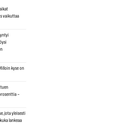
aikat
s vaikuttaa
syntyi
öysi
en
illoin kyse on
otuen
prosenttia –
, jota yleisesti
 kuka lankeaa