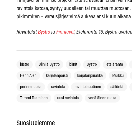
Finnjävel on niin iso projekti, että se avataan ensin vain
ravintola katoaa, syntyy uudelleen tai muuttaa muotoaan.
pikimmiten – varausjärjestelmä aukeaa ensi kuun aikana
Ravintolat
Bystro
ja
Finnjävel
, Eteläranta 16. Bystro avata
bistro
Blinilä Bystro
blinit
Bystro
eteläranta
Henri Alen
karjalanpaisti
karjalanpiirakka
Muikku
perinneruoka
ravintola
ravintolauutinen
säilöntä
Tommi Tuominen
uusi ravintola
venäläinen ruoka
Suosittelemme