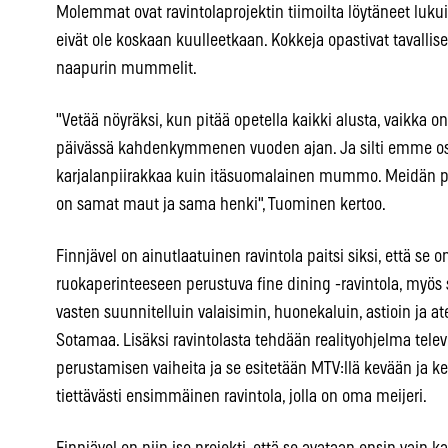
Molemmat ovat ravintolaprojektin tiimoilta löytäneet lukui
eivät ole koskaan kuulleetkaan. Kokkeja opastivat tavallis
naapurin mummelit.
"Vetää nöyräksi, kun pitää opetella kaikki alusta, vaikka o
päivässä kahdenkymmenen vuoden ajan. Ja silti emme o
karjalanpiirakkaa kuin itäsuomalainen mummo. Meidän pit
on samat maut ja sama henki", Tuominen kertoo.
Finnjävel on ainutlaatuinen ravintola paitsi siksi, että 
ruokaperinteeseen perustuva fine dining -ravintola, myös s
vasten suunnitelluin valaisimin, huonekaluin, astioin ja at
Sotamaa. Lisäksi ravintolasta tehdään realityohjelma telev
perustamisen vaiheita ja se esitetään MTV:llä kevään ja k
tiettävästi ensimmäinen ravintola, jolla on oma meijeri.