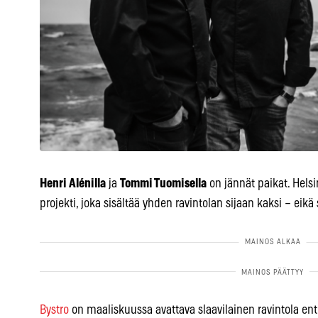
Henri Alénilla
ja
Tommi Tuomisella
on jännät paikat. Hels
projekti, joka sisältää yhden ravintolan sijaan kaksi – eikä 
Bystro
on maaliskuussa avattava slaavilainen ravintola en