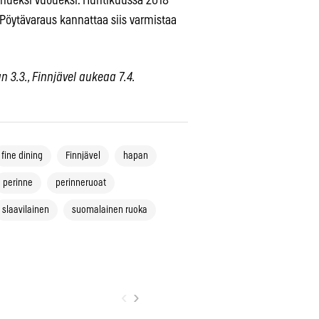
 kahdeksi vuodeksi. Huhtikuussa 2018
 Pöytävaraus kannattaa siis varmistaa
.
an 3.3., Finnjävel aukeaa 7.4.
fine dining
Finnjävel
hapan
perinne
perinneruoat
slaavilainen
suomalainen ruoka
‹
›