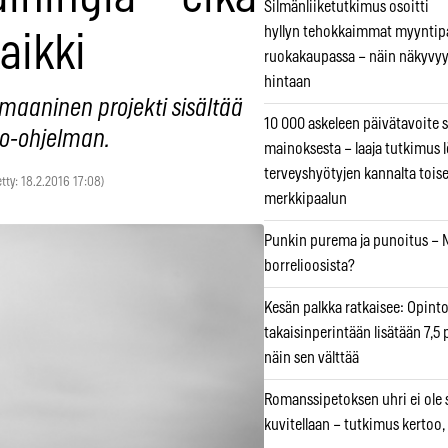
Silmänliiketutkimus osoitti
hyllyn tehokkaimmat myyntip
kaikki
ruokakaupassa – näin näkyvyy
hintaan
aaninen projekti sisältää
10 000 askeleen päivätavoite 
sio-ohjelman.
mainoksesta – laaja tutkimus l
terveyshyötyjen kannalta tois
etty: 18.2.2016 17:08)
merkkipaalun
Punkin purema ja punoitus – M
borrelioosista?
Kesän palkka ratkaisee: Opint
takaisinperintään lisätään 7,5 
näin sen välttää
Romanssipetoksen uhri ei ole se
kuvitellaan – tutkimus kertoo,