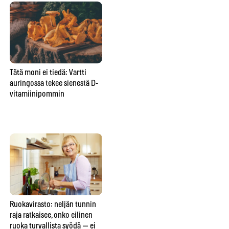
Tätä moni ei tiedä: Vartti
Yksi unohdettu tabletti voi
Pal
auringossa tekee sienestä D-
pilata Suomen marjametsät –
ko
vitamiinipommin
tästä yllättävästä syystä saat
ens
yhä syödä mustikan suoraan
mättäältä
Ruokavirasto: neljän tunnin
Elintarviketutkijat: nämä
Ka
raja ratkaisee, onko eilinen
ruoat kestävät pakastimen —
rav
ruoka turvallista syödä — ei
ja nämä viisi tuhoutuvat
49