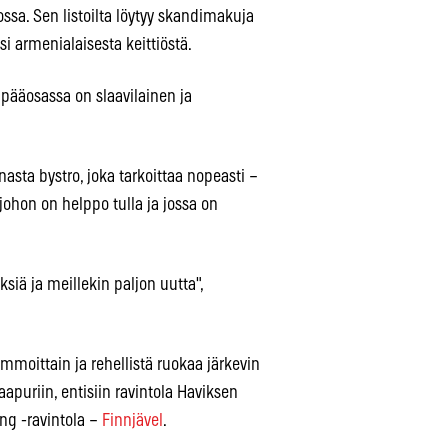
ssa. Sen listoilta löytyy skandimakuja
 armenialaisesta keittiöstä.
ääosassa on slaavilainen ja
asta bystro, joka tarkoittaa nopeasti –
 johon on helppo tulla ja jossa on
ä ja meillekin paljon uutta",
ammoittain ja rehellistä ruokaa järkevin
aapuriin, entisiin ravintola Haviksen
ng -ravintola –
Finnjävel
.