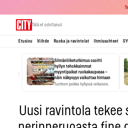
T
Skip
Tätä et odottanut
to
content
Etusivu
Viihde
Ruoka ja ravintolat
Ihmissuhteet
SY
Silmänliiketutkimus osoitti
hyllyn tehokkaimmat
‹
myyntipaikat ruokakaupassa –
näin näkyvyys vaikuttaa hintaan
Tuotteen paikka hyllyssä ratkaisee,
huomataanko se. Kauppiaat
hyödyntävät…
Uusi ravintola tekee
perinneruoasta fine 