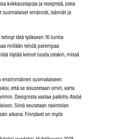
sia kokkaustapoja ja reseptejä, josta
et suomalaiset emännät, isännät ja
n tehnyt tätä työkseen 16 tuntia
saa millään tehdä parempaa
ää löytää keinot luoda jotakin, missä
se on ensimmäinen suomalaiseen
iksi, että se sisustetaan omin, varta
erimin. Designista vastaa palkittu Ateljé
isioon. Siinä seurataan ravintolan
esän aikana. Finnjävel on myös