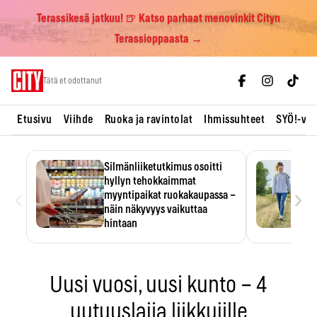
Terassikesä jatkuu! 🍺 Katso parhaat menovinkit Cityn
Terassioppaasta →
Skip
Tätä et odottanut
to
content
Etusivu
Viihde
Ruoka ja ravintolat
Ihmissuhteet
SYÖ!-vii
Silmänliiketutkimus osoitti
hyllyn tehokkaimmat
‹
›
myyntipaikat ruokakaupassa –
näin näkyvyys vaikuttaa
hintaan
Tuotteen paikka hyllyssä
ratkaisee, huomataanko se.
Kauppiaat hyödyntävät…
Uusi vuosi, uusi kunto – 4
uutuuslajia liikkujille