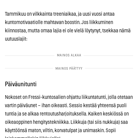
Tammikuu on vilkkainta treeniaikaa, ja uusi vuosi antaa
kuntomotivaatiolle mahtavan boostin. Jos liikkuminen
kiinnostaa, mutta omaa lajia ei ole vielä löytynyt, tsekkaa nämä
uutuuslajit:
Päiväunitunti
Nokoset on Fressi-kuntosalien ohjattu liikuntatunti, jolla otetaan
vartin päiväunet – ihan oikeasti. Sessio kestää yhteensä puoli
tuntia ja se alkaa rentoutusharjoituksella. Kaiken keskiössä on
oikeaoppinen hengitystekniikka. Liikkuja (tai siis nukkuja) saa
käyttöönsä maton, viltin, korvatulpat ja unimaskin. Sopii