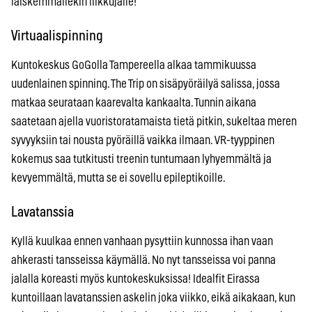
laiskemmallekin liikkujalle!
Virtuaalispinning
Kuntokeskus GoGolla Tampereella alkaa tammikuussa
uudenlainen spinning. The Trip on sisäpyöräilyä salissa, jossa
matkaa seurataan kaarevalta kankaalta. Tunnin aikana
saatetaan ajella vuoristoratamaista tietä pitkin, sukeltaa meren
syvyyksiin tai nousta pyöräillä vaikka ilmaan. VR-tyyppinen
kokemus saa tutkitusti treenin tuntumaan lyhyemmältä ja
kevyemmältä, mutta se ei sovellu epileptikoille.
Lavatanssia
Kyllä kuulkaa ennen vanhaan pysyttiin kunnossa ihan vaan
ahkerasti tansseissa käymällä. No nyt tansseissa voi panna
jalalla koreasti myös kuntokeskuksissa! Idealfit Eirassa
kuntoillaan lavatanssien askelin joka viikko, eikä aikakaan, kun