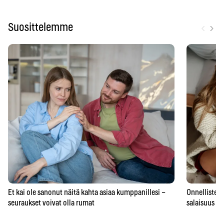
‹
›
Suosittelemme
Et kai ole sanonut näitä kahta asiaa kumppanillesi –
Onnellisten 
seuraukset voivat olla rumat
salaisuus – 