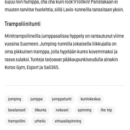
sujuu niin humppa, cha cha kuin rock'n'rollkin! Paristakaan ei
muuten tarvitse huolehtia, sillä Lavis-tunneilla tanssitaan yksin.
Trampoliinitunti
Minitrampoliineilla jumppasalissa hyppely on rantautunut viime
vuosina Suomeen. Jumping-tunnilla jokaisella liikkujalla on
oma pikkuinen tramppa, jolla hypitään kunto kovemmaksi ja
rasva sulaksi. Tunteja tarjoavat pääkaupunkiseudulla ainakin
Korso Gym, Esport ja Sali365.
jumping
jumppa
jumppatunti
kuntokeskus
lavatanssit
liikunta
nokoset
spinning
the trip
trampoliini
urheilu
virtuaalispinning