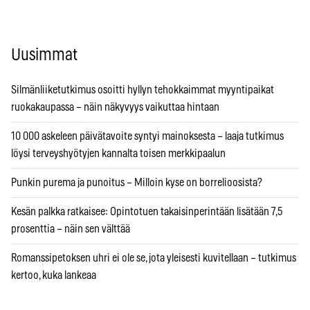
Uusimmat
Silmänliiketutkimus osoitti hyllyn tehokkaimmat myyntipaikat
ruokakaupassa – näin näkyvyys vaikuttaa hintaan
10 000 askeleen päivätavoite syntyi mainoksesta – laaja tutkimus
löysi terveyshyötyjen kannalta toisen merkkipaalun
Punkin purema ja punoitus – Milloin kyse on borrelioosista?
Kesän palkka ratkaisee: Opintotuen takaisinperintään lisätään 7,5
prosenttia – näin sen välttää
Romanssipetoksen uhri ei ole se, jota yleisesti kuvitellaan – tutkimus
kertoo, kuka lankeaa