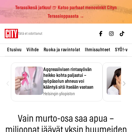
Terassikesä jatkuu! 🍺 Katso parhaat menovinkit Cityn
Terassioppaasta →
Skip
Tätä et odottanut
to
content
Etusivu
Viihde
Ruoka ja ravintolat
Ihmissuhteet
SYÖ!-vii
Aggressiivisen rintasyövän
heikko kohta paljastui –
‹
›
syöpäsolun ahneus voi
kääntyä sitä itseään vastaan
Helsingin yliopiston
tutkimuksessa MYC-aktiivisen
rintasyövän kasvu hidastui.
Vain murto-osa saa apua –
miljoonat jäävät yksin huumeiden