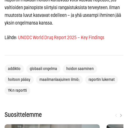
valtioiden painopiste siirtyisi rangaistuksista terveyteen. Ilman
muutosta luvut kasvavat edelleen – ja yhä useampi ihminen jää
yksin ongelmansa kanssa.
Lähde:
UNODC World Drug Report 2025 – Key Findings
addiktio
globaali ongelma
hoidon saaminen
hoitoon pääsy
maailmanlaajuinen ilmiö;
raportin lukemat
YK:n raportti
‹
›
Suosittelemme