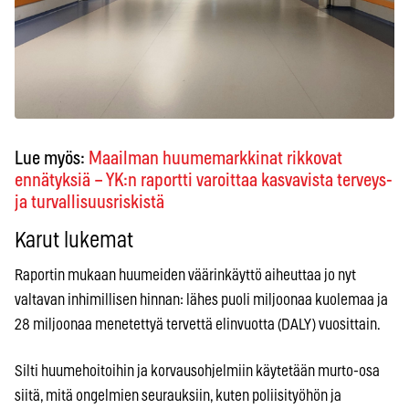
Lue myös:
Maailman huumemarkkinat rikkovat
ennätyksiä – YK:n raportti varoittaa kasvavista terveys-
ja turvallisuusriskistä
Karut lukemat
Raportin mukaan huumeiden väärinkäyttö aiheuttaa jo nyt
valtavan inhimillisen hinnan: lähes puoli miljoonaa kuolemaa ja
28 miljoonaa menetettyä tervettä elinvuotta (DALY) vuosittain.
Silti huumehoitoihin ja korvausohjelmiin käytetään murto-osa
siitä, mitä ongelmien seurauksiin, kuten poliisityöhön ja