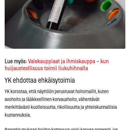
Lue myös:
Valekauppiaat ja ihmiskauppa – kun
huijausteollisuus toimii liukuhihnalla
YK ehdottaa ehkäisytoimia
YK korostaa, että näyttöön perustuvat hoitomallit, kuten
avohoito ja lääkkeellinen korvaushoito, vähentävät
merkittävästi kuolleisuutta, rikollisuutta ja yhteiskunnallisia
kustannuksia.
Raportin mukaan hoidon kattavuus voisi kasvaa nopeasti, jos