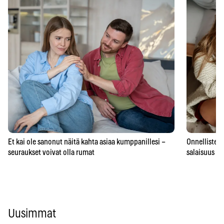
Et kai ole sanonut näitä kahta asiaa kumppanillesi –
Onnellisten 
seuraukset voivat olla rumat
salaisuus – 
Uusimmat