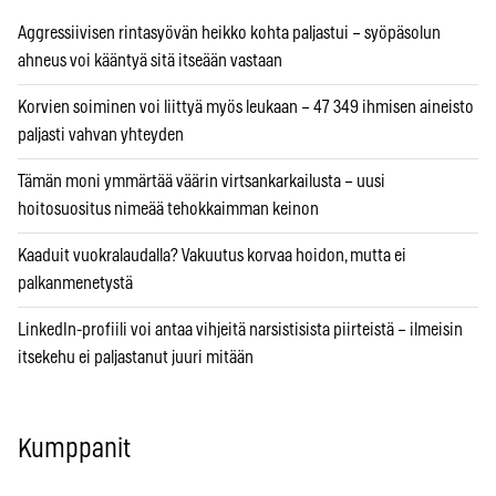
Aggressiivisen rintasyövän heikko kohta paljastui – syöpäsolun
ahneus voi kääntyä sitä itseään vastaan
Korvien soiminen voi liittyä myös leukaan – 47 349 ihmisen aineisto
paljasti vahvan yhteyden
Tämän moni ymmärtää väärin virtsankarkailusta – uusi
hoitosuositus nimeää tehokkaimman keinon
Kaaduit vuokralaudalla? Vakuutus korvaa hoidon, mutta ei
palkanmenetystä
LinkedIn-profiili voi antaa vihjeitä narsistisista piirteistä – ilmeisin
itsekehu ei paljastanut juuri mitään
Kumppanit