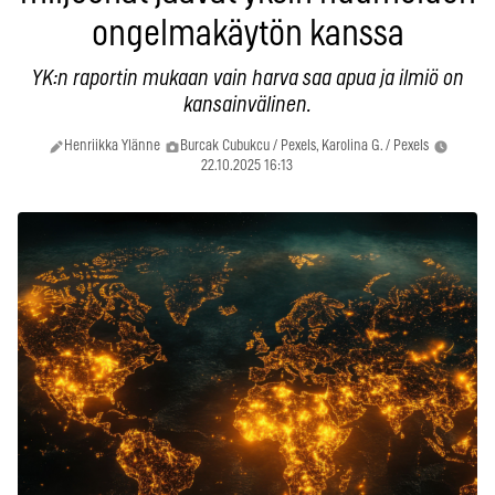
ongelmakäytön kanssa
YK:n raportin mukaan vain harva saa apua ja ilmiö on
kansainvälinen.
Henriikka Ylänne
Burcak Cubukcu / Pexels, Karolina G. / Pexels
22.10.2025 16:13