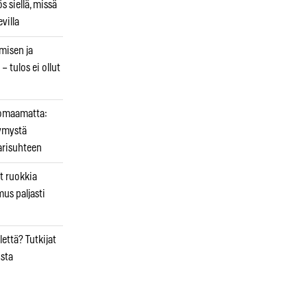
 siellä, missä
villa
emisen ja
– tulos ei ollut
uomaamatta:
ymystä
arisuhteen
t ruokkia
mus paljasti
että? Tutkijat
osta