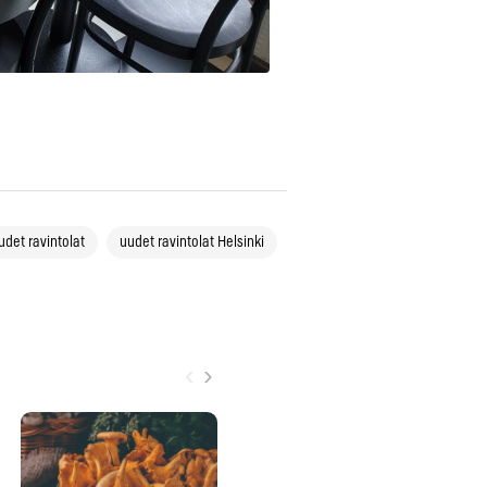
udet ravintolat
uudet ravintolat Helsinki
‹
›