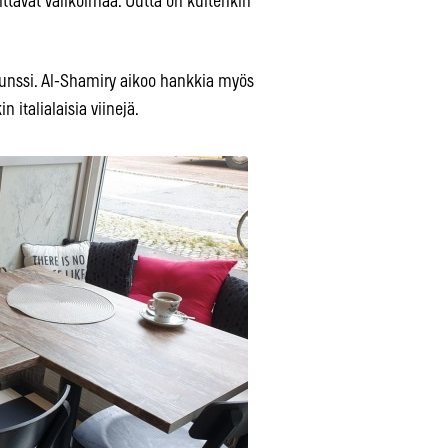
oittavat valikoimaa. Uutta on kuitenkin
runssi. Al-Shamiry aikoo hankkia myös
 italialaisia viinejä.