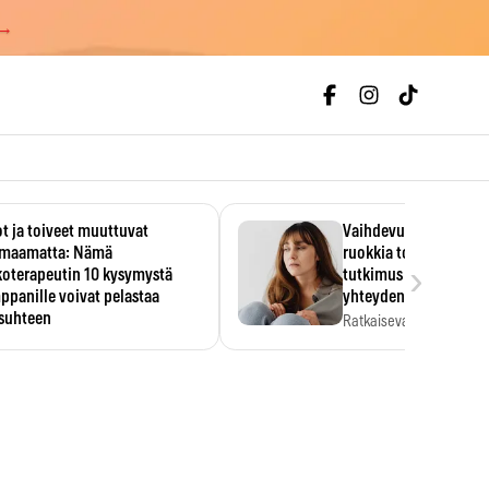
 →
t ja toiveet muuttuvat
Vaihdevuodet ja alkoh
maamatta: Nämä
ruokkia toisiaan – 93
›
koterapeutin 10 kysymystä
tutkimus paljasti mut
panille voivat pelastaa
yhteyden
isuhteen
Ratkaiseva tekijä ei ollu
vakavuus vaan syy,…
eessa on helppo ajatella
evansa kumppaninsa läpikotaisin.
oterapeutin…