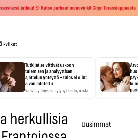
erassikesä jatkuu! 🍺 Katso parhaat menovinkit Cityn Terassioppaasta
Ö!-viikot
Tutkijat selvittivät uskoon
Arvo
tulemisen ja analyyttisen
huo
ajattelun yhteyttä – tulos ei ollut
psy
aivan odotettu
kump
par
Vahvin yhteys ei löytynyt sieltä, mistä
sitä odotettiin.
Suht
tunt
Psyk
a herkullisia
Uusimmat
 Frantoiossa