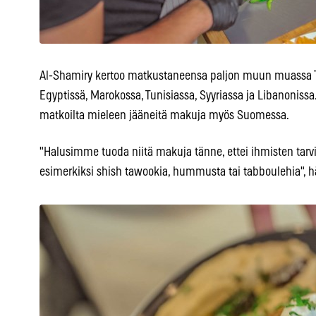
Al-Shamiry kertoo matkustaneensa paljon muun muassa Tur
Egyptissä, Marokossa, Tunisiassa, Syyriassa ja Libanonissa.
matkoilta mieleen jääneitä makuja myös Suomessa.
"Halusimme tuoda niitä makuja tänne, ettei ihmisten tarv
esimerkiksi shish tawookia, hummusta tai tabboulehia", h