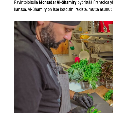
Ravintoloitsija
Montadar Al-Shamiry
pyörittää Frantoioa y
kanssa. Al-Shamiry on itse kotoisin Irakista, mutta asunu