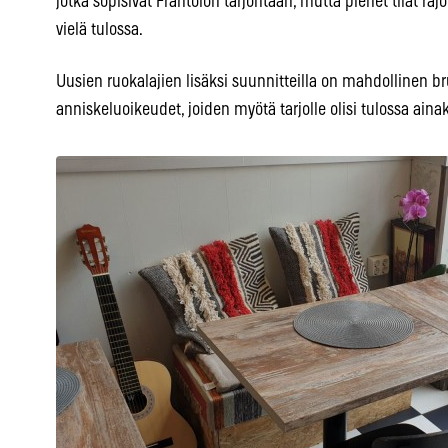
jotka sopisivat Frantoion tarjontaan, mutta pienet tilat raj
vielä tulossa.
Uusien ruokalajien lisäksi suunnitteilla on mahdollinen b
anniskeluoikeudet, joiden myötä tarjolle olisi tulossa ainakin