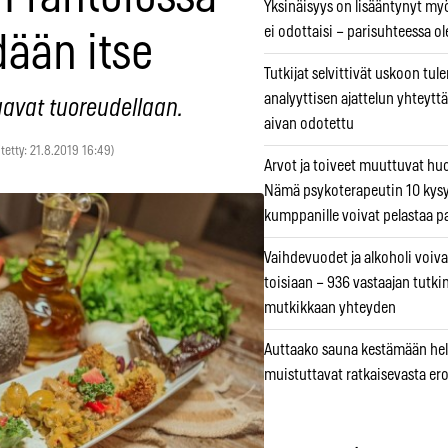
Yksinäisyys on lisääntynyt myös
ei odottaisi – parisuhteessa ole
dään itse
Tutkijat selvittivät uskoon tul
analyyttisen ajattelun yhteyttä 
aavat tuoreudellaan.
aivan odotettu
itetty: 21.8.2019 16:49)
Arvot ja toiveet muuttuvat h
Nämä psykoterapeutin 10 kys
kumppanille voivat pelastaa p
Vaihdevuodet ja alkoholi voiva
toisiaan – 936 vastaajan tutki
mutkikkaan yhteyden
Auttaako sauna kestämään hell
muistuttavat ratkaisevasta er