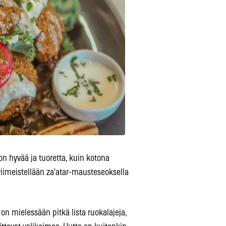
 on hyvää ja tuoretta, kuin kotona
 viimeistellään za'atar-mausteseoksella
on mielessään pitkä lista ruokalajeja,