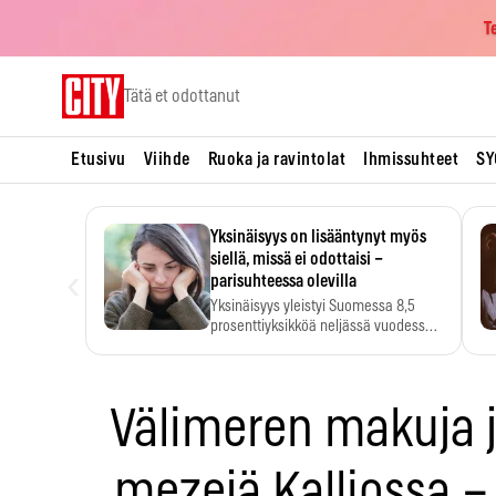
T
Skip
Tätä et odottanut
to
content
Etusivu
Viihde
Ruoka ja ravintolat
Ihmissuhteet
SY
Yksinäisyys on lisääntynyt myös
siellä, missä ei odottaisi –
‹
parisuhteessa olevilla
Yksinäisyys yleistyi Suomessa 8,5
prosenttiyksikköä neljässä vuodessa.
Se…
Välimeren makuja j
mezejä Kalliossa –