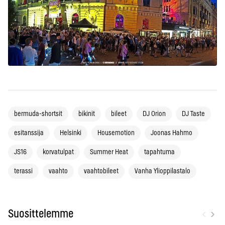
bermuda-shortsit
bikinit
bileet
DJ Orion
DJ Taste
esitanssija
Helsinki
Housemotion
Joonas Hahmo
JS16
korvatulpat
Summer Heat
tapahtuma
terassi
vaahto
vaahtobileet
Vanha Ylioppilastalo
‹
›
Suosittelemme