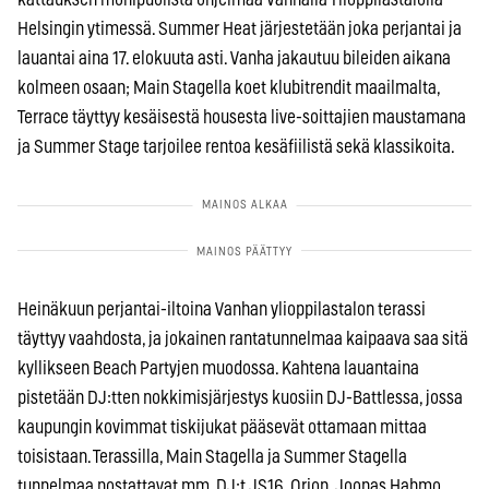
Helsingin ytimessä. Summer Heat järjestetään joka perjantai ja
lauantai aina 17. elokuuta asti. Vanha jakautuu bileiden aikana
kolmeen osaan; Main Stagella koet klubitrendit maailmalta,
Terrace täyttyy kesäisestä housesta live-soittajien maustamana
ja Summer Stage tarjoilee rentoa kesäfiilistä sekä klassikoita.
Heinäkuun perjantai-iltoina Vanhan ylioppilastalon terassi
täyttyy vaahdosta, ja jokainen rantatunnelmaa kaipaava saa sitä
kyllikseen Beach Partyjen muodossa. Kahtena lauantaina
pistetään DJ:tten nokkimisjärjestys kuosiin DJ-Battlessa, jossa
kaupungin kovimmat tiskijukat pääsevät ottamaan mittaa
toisistaan. Terassilla, Main Stagella ja Summer Stagella
tunnelmaa nostattavat mm. DJ:t JS16, Orion, Joonas Hahmo,