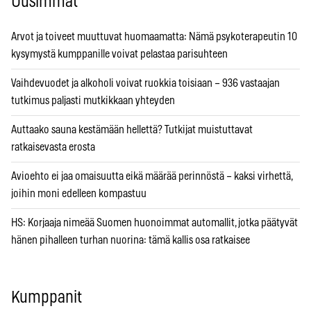
Uusimmat
Arvot ja toiveet muuttuvat huomaamatta: Nämä psykoterapeutin 10
kysymystä kumppanille voivat pelastaa parisuhteen
Vaihdevuodet ja alkoholi voivat ruokkia toisiaan – 936 vastaajan
tutkimus paljasti mutkikkaan yhteyden
Auttaako sauna kestämään hellettä? Tutkijat muistuttavat
ratkaisevasta erosta
Avioehto ei jaa omaisuutta eikä määrää perinnöstä – kaksi virhettä,
joihin moni edelleen kompastuu
HS: Korjaaja nimeää Suomen huonoimmat automallit, jotka päätyvät
hänen pihalleen turhan nuorina: tämä kallis osa ratkaisee
Kumppanit