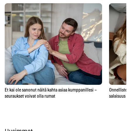
Et kai ole sanonut näitä kahta asiaa kumppanillesi –
Onnellisten 
seuraukset voivat olla rumat
salaisuus – 