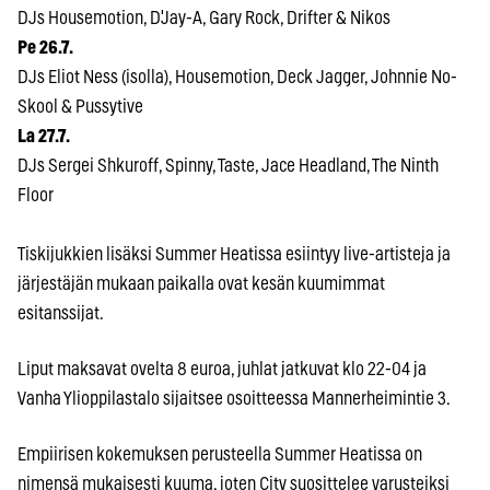
DJs Housemotion, D'Jay-A, Gary Rock, Drifter & Nikos
Pe 26.7.
DJs Eliot Ness (isolla), Housemotion, Deck Jagger, Johnnie No-
Skool & Pussytive
La 27.7.
DJs Sergei Shkuroff, Spinny, Taste, Jace Headland, The Ninth
Floor
Tiskijukkien lisäksi Summer Heatissa esiintyy live-artisteja ja
järjestäjän mukaan paikalla ovat kesän kuumimmat
esitanssijat.
Liput maksavat ovelta 8 euroa, juhlat jatkuvat klo 22-04 ja
Vanha Ylioppilastalo sijaitsee osoitteessa Mannerheimintie 3.
Empiirisen kokemuksen perusteella Summer Heatissa on
nimensä mukaisesti kuuma, joten City suosittelee varusteiksi