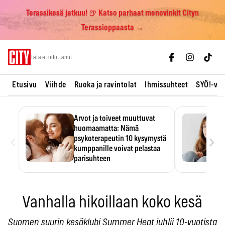
Terassikesä jatkuu! 🍺 Katso parhaat menovinkit Cityn
Terassioppaasta →
Skip
Tätä et odottanut
to
content
Etusivu
Viihde
Ruoka ja ravintolat
Ihmissuhteet
SYÖ!-vii
Arvot ja toiveet muuttuvat
huomaamatta: Nämä
‹
›
psykoterapeutin 10 kysymystä
kumppanille voivat pelastaa
parisuhteen
Suhteessa on helppo ajatella
tuntevansa kumppaninsa
läpikotaisin. Psykoterapeutin…
Vanhalla hikoillaan koko kesä
Suomen suurin kesäklubi Summer Heat juhlii 10-vuotista