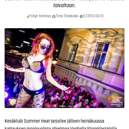
taivaltaan.
Cityn toimitus
Timo Torvikoski
5.7.2013 00:13
Kesäklubi Summer Heat tarjoilee jälleen heinäkuussa
kattauksen monipuolista ohjelmaa Vanhalla Ylioppilastalolla