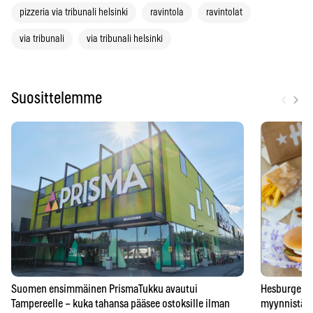
pizzeria via tribunali helsinki
ravintola
ravintolat
via tribunali
via tribunali helsinki
‹
›
Suosittelemme
Suomen ensimmäinen PrismaTukku avautui
Hesburgerilt
Tampereelle – kuka tahansa pääsee ostoksille ilman
myynnistä – 