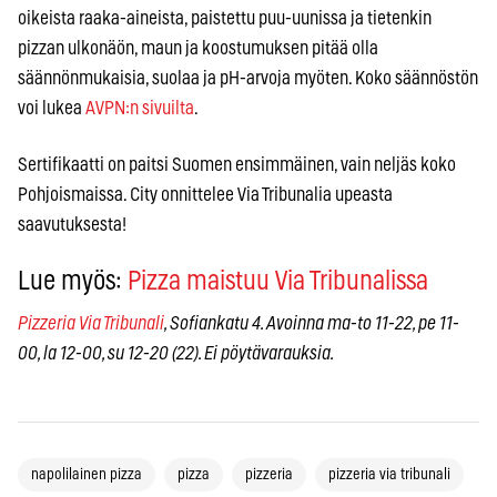
oikeista raaka-aineista, paistettu puu-uunissa ja tietenkin
pizzan ulkonäön, maun ja koostumuksen pitää olla
säännönmukaisia, suolaa ja pH-arvoja myöten. Koko säännöstön
voi lukea
AVPN:n sivuilta
.
Sertifikaatti on paitsi Suomen ensimmäinen, vain neljäs koko
Pohjoismaissa. City onnittelee Via Tribunalia upeasta
saavutuksesta!
Lue myös:
Pizza maistuu Via Tribunalissa
Pizzeria Via Tribunali
, Sofiankatu 4. Avoinna ma-to 11-22, pe 11-
00, la 12-00, su 12-20 (22). Ei pöytävarauksia.
napolilainen pizza
pizza
pizzeria
pizzeria via tribunali