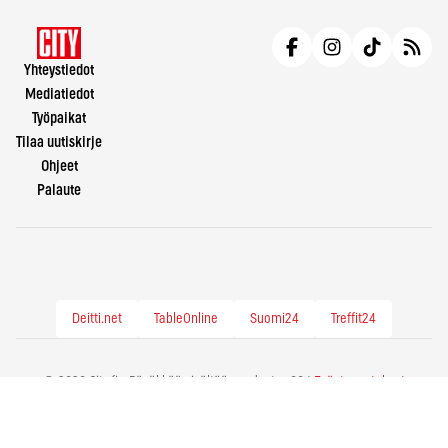
Yhteystiedot
Mediatiedot
Työpaikat
Tilaa uutiskirje
Ohjeet
Palaute
Deitti.net
TableOnline
Suomi24
Treffit24
© 2026 City.fi - Räväkkää sisältöä vuodesta -86 |
Evästeasetukset