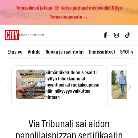
Terassikesä jatkuu! 🍺 Katso parhaat menovinkit Cityn
Terassioppaasta →
Skip
Tätä et odottanut
to
content
Etusivu
Viihde
Ruoka ja ravintolat
Ihmissuhteet
SYÖ!-vii
Silmänliiketutkimus osoitti
hyllyn tehokkaimmat
‹
›
myyntipaikat ruokakaupassa –
näin näkyvyys vaikuttaa
hintaan
Tuotteen paikka hyllyssä
ratkaisee, huomataanko se.
Kauppiaat hyödyntävät…
Via Tribunali sai aidon
napolilaispizzan sertifikaatin