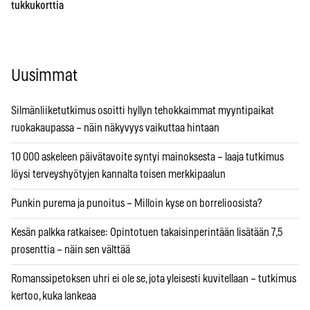
tukkukorttia
Uusimmat
Silmänliiketutkimus osoitti hyllyn tehokkaimmat myyntipaikat
ruokakaupassa – näin näkyvyys vaikuttaa hintaan
10 000 askeleen päivätavoite syntyi mainoksesta – laaja tutkimus
löysi terveyshyötyjen kannalta toisen merkkipaalun
Punkin purema ja punoitus – Milloin kyse on borrelioosista?
Kesän palkka ratkaisee: Opintotuen takaisinperintään lisätään 7,5
prosenttia – näin sen välttää
Romanssipetoksen uhri ei ole se, jota yleisesti kuvitellaan – tutkimus
kertoo, kuka lankeaa