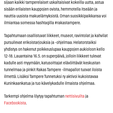
sijaan kaikki tamperelaiset uskaltaisivat kokeilla uutta, astua
sisään erilaisten kauppojen ovista, hemmotella itseään ja
nauttia uusista makuelämyksistä. Oman suosikkipaikkansa voi
ilmiantaa somessa hashtagilla #rakastampere.
Tapahtumaan osallistuvat liikkeet, museot, ravintolat ja kahvilat
pursuilevat erikoistarjouksia ja -ohjelmaa. Helatorstaiksi
yhdistys on hakenut poikkeuslupaa kauppojen aukioloon kello
12-18.
Lauantaina 16.5. on superpäivä, jolloin liikkeet tulevat
kadulle asti myymään, katusoittajat elävöittävät keskustan
tunnelmaa ja pinkit Rakas Tampere -ilmapallot tuovat iloista
ilmettä.
Lisäksi Tampere Tunnetuksi ry aktivoi kukoistavaa
Kuninkaankatua ja tuo kävelykadulle ilmaista ohjelmaa.
Tarkempi ohjelma löytyy tapahtuman
nettisivuilta
ja
Facebookista
.