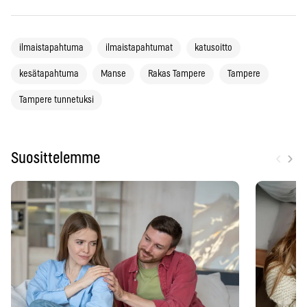
ilmaistapahtuma
ilmaistapahtumat
katusoitto
kesätapahtuma
Manse
Rakas Tampere
Tampere
Tampere tunnetuksi
‹
›
Suosittelemme