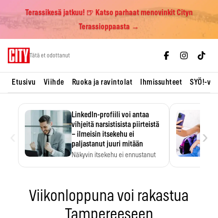
Terassikesä jatkuu! 🍺 Katso parhaat menovinkit Cityn
Terassioppaasta →
Skip
Tätä et odottanut
to
content
Etusivu
Viihde
Ruoka ja ravintolat
Ihmissuhteet
SYÖ!-vii
LinkedIn-profiili voi antaa
vihjeitä narsistisista piirteistä
‹
›
– ilmeisin itsekehu ei
paljastanut juuri mitään
Näkyvin itsekehu ei ennustanut
narsistisia piirteitä.
Viikonloppuna voi rakastua
Tampereeseen