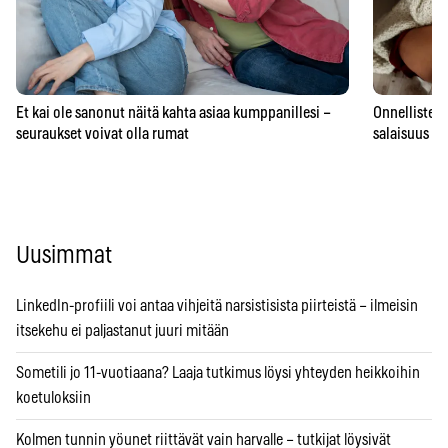
Et kai ole sanonut näitä kahta asiaa kumppanillesi –
Onnellisten 
seuraukset voivat olla rumat
salaisuus – 
Uusimmat
LinkedIn-profiili voi antaa vihjeitä narsistisista piirteistä – ilmeisin
itsekehu ei paljastanut juuri mitään
Sometili jo 11-vuotiaana? Laaja tutkimus löysi yhteyden heikkoihin
koetuloksiin
Kolmen tunnin yöunet riittävät vain harvalle – tutkijat löysivät