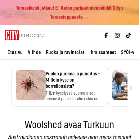
Terassikesä jatkuu! 🍺 Katso parhaat menovinkit Cityn
Terassioppaasta →
Skip
Tätä et odottanut
to
content
Etusivu
Viihde
Ruoka ja ravintolat
Ihmissuhteet
SYÖ!-vii
Punkin purema ja punoitus –
Milloin kyse on
‹
›
borrelioosista?
THL:n kyselyssä suomalaiset
arvioivat punkkitaudin riskin noin
kymmenkertaiseksi…
Woolshed avaa Turkuun
Australialainen gastropub palvelee pian myös toispual