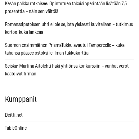
Kesän palkka ratkaisee: Opintotuen takaisinperintään lisätään 7,5
prosenttia – näin sen välttää
Romanssipetoksen uhri ei ole se, jota yleisesti kuvitellaan – tutkimus
kertoo, kuka lankeaa
Suomen ensimmäinen PrismaTukku avautui Tampereelle – kuka
tahansa pääsee ostoksille ilman tukkukorttia
Seiska: Martina Aitolehti haki yhtiönsä konkurssiin – vanhat verot
kaatoivat firman
Kumppanit
Deitti.net
TableOnline