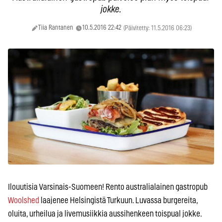
jokke.
Tiia Rantanen
10.5.2016 22:42
(Päivitetty: 11.5.2016 06:23)
Ilouutisia Varsinais-Suomeen! Rento australialainen gastropub
Woolshed
laajenee Helsingistä Turkuun. Luvassa burgereita,
oluita, urheilua ja livemusiikkia aussihenkeen toispual jokke.