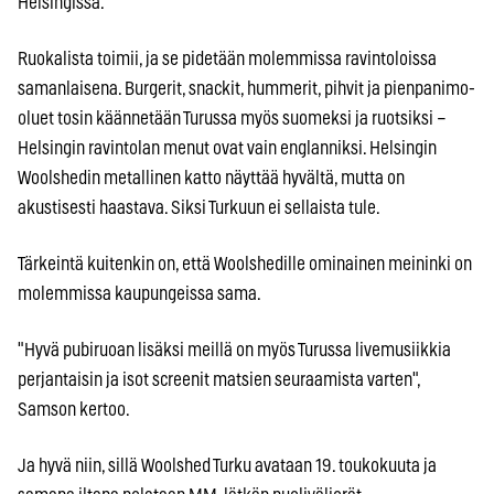
Helsingissä."
Ruokalista toimii, ja se pidetään molemmissa ravintoloissa
samanlaisena. Burgerit, snackit, hummerit, pihvit ja pienpanimo-
oluet tosin käännetään Turussa myös suomeksi ja ruotsiksi –
Helsingin ravintolan menut ovat vain englanniksi. Helsingin
Woolshedin metallinen katto näyttää hyvältä, mutta on
akustisesti haastava. Siksi Turkuun ei sellaista tule.
Tärkeintä kuitenkin on, että Woolshedille ominainen meininki on
molemmissa kaupungeissa sama.
"Hyvä pubiruoan lisäksi meillä on myös Turussa livemusiikkia
perjantaisin ja isot screenit matsien seuraamista varten",
Samson kertoo.
Ja hyvä niin, sillä Woolshed Turku avataan 19. toukokuuta ja