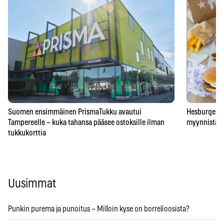
Suomen ensimmäinen PrismaTukku avautui
Hesburgerilt
Tampereelle – kuka tahansa pääsee ostoksille ilman
myynnistä – 
tukkukorttia
Uusimmat
Punkin purema ja punoitus – Milloin kyse on borrelioosista?