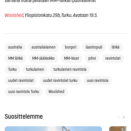
samana iltana pelataan MM-lätkän puolivälierät
Woolshed
, Yliopistonkatu 29b, Turku. Avataan 19.5.
australia
australialainen
burgeri
Gastropub
lätkä
MM lätkä
MM-jääkiekko
MM-kisat
pihvi
ravintolat
Turku
turkulainen
turkulainen ravintola
uudet ravintolat
uudet ravintolat turku
uusi ravintola
uusi ravintola Turku
Woolshed
‹
›
Suosittelemme